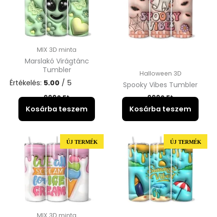
MIX 3D minta
Marslakó Virágtánc
Tumbler
Halloween 3D
Értékelés:
5.00
/ 5
Spooky Vibes Tumbler
9990
Ft
9990
Ft
Kosárba teszem
Kosárba teszem
ÚJ TERMÉK
ÚJ TERMÉK
MIX 3D minta