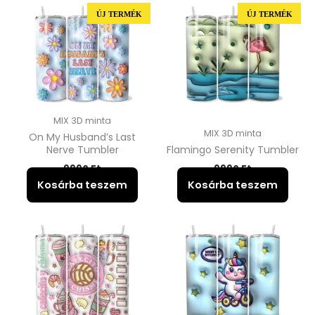
ÚJ TERMÉK
ÚJ TERMÉK
MIX 3D minta
MIX 3D minta
On My Husband’s Last
Nerve Tumbler
Flamingo Serenity Tumbler
9990
Ft
9990
Ft
Kosárba teszem
Kosárba teszem