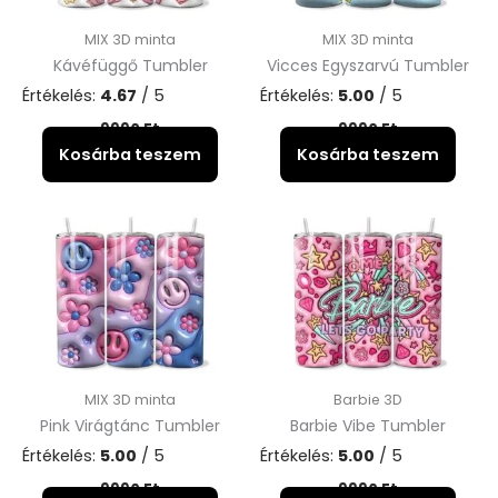
MIX 3D minta
MIX 3D minta
Kávéfüggő Tumbler
Vicces Egyszarvú Tumbler
Értékelés:
4.67
/ 5
Értékelés:
5.00
/ 5
9990
Ft
9990
Ft
Kosárba teszem
Kosárba teszem
MIX 3D minta
Barbie 3D
Pink Virágtánc Tumbler
Barbie Vibe Tumbler
Értékelés:
5.00
/ 5
Értékelés:
5.00
/ 5
9990
Ft
9990
Ft