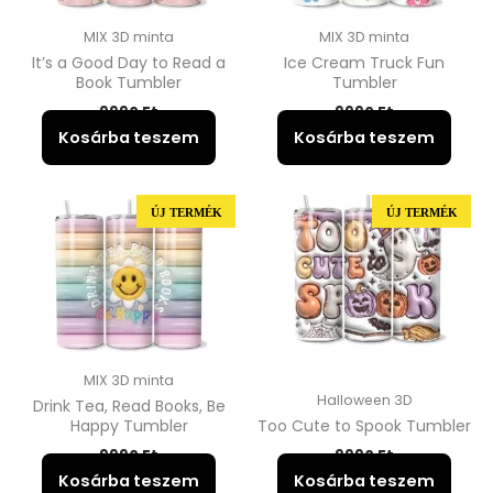
MIX 3D minta
MIX 3D minta
It’s a Good Day to Read a
Ice Cream Truck Fun
Book Tumbler
Tumbler
9990
Ft
9990
Ft
Kosárba teszem
Kosárba teszem
ÚJ TERMÉK
ÚJ TERMÉK
MIX 3D minta
Halloween 3D
Drink Tea, Read Books, Be
Happy Tumbler
Too Cute to Spook Tumbler
9990
Ft
9990
Ft
Kosárba teszem
Kosárba teszem