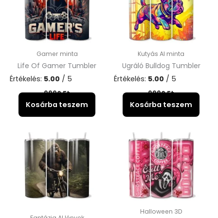
Gamer minta
Kutyás AI minta
Life Of Gamer Tumbler
Ugráló Bulldog Tumbler
Értékelés:
5.00
/ 5
Értékelés:
5.00
/ 5
9990
Ft
9990
Ft
Kosárba teszem
Kosárba teszem
Halloween 3D
Fantázia AI lények