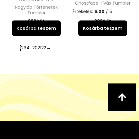
Ghostface Hívás Tumbler
Nagyláb Történetek
Értékelés:
5.00
/ 5
Tumbler
9990
Ft
9990
Ft
Kosárba teszem
Kosárba teszem
1
2
3
4
...
20
21
22
→