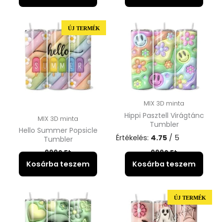
ÚJ TERMÉK
MIX 3D minta
Hippi Pasztell Virágtánc
MIX 3D minta
Tumbler
Hello Summer Popsicle
Értékelés:
4.75
/ 5
Tumbler
9990
Ft
9990
Ft
Kosárba teszem
Kosárba teszem
ÚJ TERMÉK