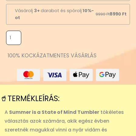
Vásárolj
3+
darabot és spórolj
10%-
8990
Ft
9990
Ft
ot
100% KOCKÁZATMENTES VÁSÁRLÁS
🥤TERMÉKLEÍRÁS:
A
Summer is a State of Mind Tumbler
tökéletes
választás azok számára, akik egész évben
szeretnék magukkal vinni a nyár vidám és