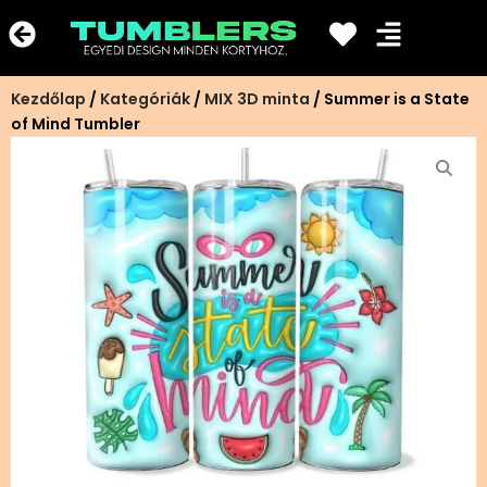
Ugrás
a
tartalomra
Kezdőlap
/
Kategóriák
/
MIX 3D minta
/ Summer is a State
of Mind Tumbler