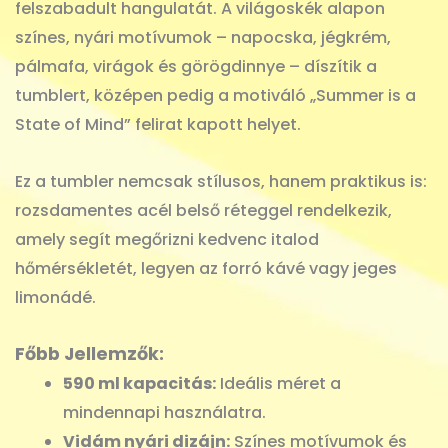
felszabadult hangulatát. A világoskék alapon
színes, nyári motívumok – napocska, jégkrém,
pálmafa, virágok és görögdinnye – díszítik a
tumblert, középen pedig a motiváló „Summer is a
State of Mind” felirat kapott helyet.
Ez a tumbler nemcsak stílusos, hanem praktikus is:
rozsdamentes acél belső réteggel rendelkezik,
amely segít megőrizni kedvenc italod
hőmérsékletét, legyen az forró kávé vagy jeges
limonádé.
Főbb Jellemzők:
590 ml kapacitás:
Ideális méret a
mindennapi használatra.
Vidám nyári dizájn:
Színes motívumok és