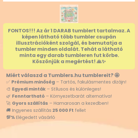
FONTOS!!! Az ár 1 DARAB tumblert tartalmaz. A
képen látható több tumbler csupán
illusztrációként szolgál, és bemutatja a
tumbler minden oldalát. Tehát a látható
minta egy darab tumbleren fut körbe.
Köszönjük a megértést! 🙏✨
Miért válaszd a Tumblers.hu tumblereit? 🤩
✅
Prémium minőség
– Tartós, fakulásmentes dizájn!
🎨
Egyedi minták
– Stílusos és különleges!
🌿
Fenntartható
– Környezetbarát alternatíva!
🚀
Gyors szállítás
– Hamarosan a kezedben!
🚚 Ingyenes szállítás
25 000 Ft
fellet
💯%
Elégedett vásárló