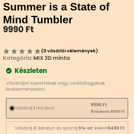
Summer is a State of
Mind Tumbler
9990
Ft
(
0
vásárlói vélemények)
Kategória:
MIX 3D minta
Készleten
Summer
Vásároljon szeretteinek vagy családtagjainak
is
kedvezményesen!
a
State
of
9990
Ft
Vásárolj
1
darabot
Mind
Összesen:
9990
Ft
Tumbler
mennyiség
Vásárolj
2
darabot és spórolj
5%-ot
9490
Ft
9990
Ft