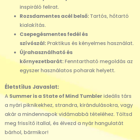
inspiráló felirat.
Rozsdamentes acél belső:
Tartós, hőtartó
kialakítás.
Csepegésmentes fedél és
szívószál:
Praktikus és kényelmes használat.
Újrahasználható és
környezetbarát:
Fenntartható megoldás az
egyszer használatos poharak helyett.
Életstílus Javaslat:
A
Summer is a State of Mind Tumbler
ideális társ
a nyári piknikekhez, strandra, kirándulásokra, vagy
akár a mindennapok vidámabbá tételéhez. Töltsd
meg frissítő itallal, és élvezd a nyár hangulatát
bárhol, bármikor!