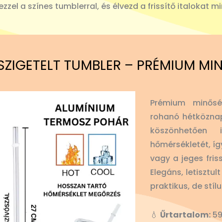
zel a színes tumblerral, és élvezd a frissítő italokat m
SZIGETELT TUMBLER – PRÉMIUM MI
Prémium minősé
rohanó hétköznap
köszönhetően
hőmérsékletét, íg
vagy a jeges fris
Elegáns, letisztu
praktikus, de stíl
💧
Űrtartalom:
59