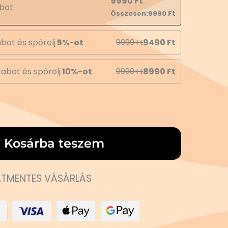
9990
Ft
bot
Összesen:
9990
Ft
bot és spórolj
5%-ot
9490
Ft
9990
Ft
abot és spórolj
10%-ot
8990
Ft
9990
Ft
Kosárba teszem
TMENTES VÁSÁRLÁS