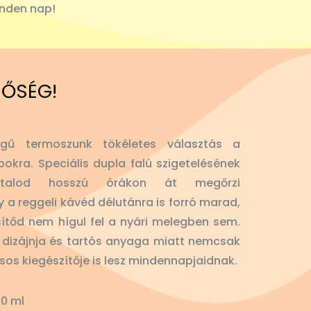
inden nap!
NŐSÉG!
gű termoszunk tökéletes választás a
okra. Speciális dupla falú szigetelésének
 italod hosszú órákon át megőrzi
y a reggeli kávéd délutánra is forró marad,
sítőd nem hígul fel a nyári melegben sem.
lt dizájnja és tartós anyaga miatt nemcsak
usos kiegészítője is lesz mindennapjaidnak.
0 ml