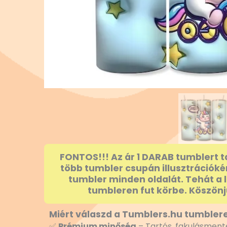
FONTOS!!! Az ár 1 DARAB tumblert t
több tumbler csupán illusztrációké
tumbler minden oldalát. Tehát a 
tumbleren fut körbe. Köszönj
Miért válaszd a Tumblers.hu tumblere
✅
Prémium minőség
– Tartós, fakulásmente