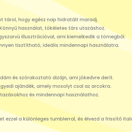
 tárol, hogy egész nap hidratált maradj.
Könnyű használat, tökéletes társ utazáshoz.
yszarvú illusztrációval, ami kiemelkedik a tömegből.
nnyen tisztítható, ideális mindennapi használatra.
dám és szórakoztató dizájn, ami jókedvre derít.
gyedi ajándék, amely mosolyt csal az arcokra.
 utazásokhoz és mindennapi használathoz.
 ezzel a különleges tumblerral, és élvezd a frissítő ita