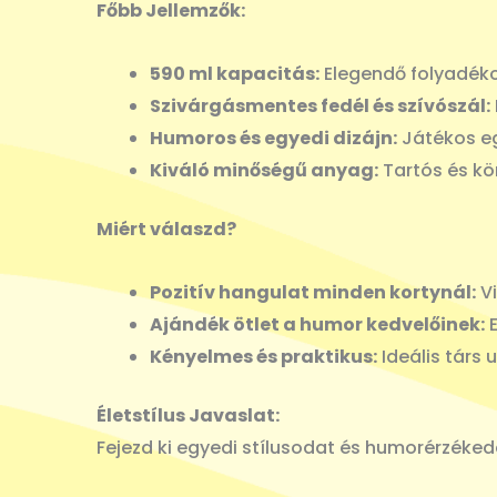
Főbb Jellemzők:
590 ml kapacitás:
Elegendő folyadékot
Szivárgásmentes fedél és szívószál:
Humoros és egyedi dizájn:
Játékos eg
Kiváló minőségű anyag:
Tartós és kö
Miért válaszd?
Pozitív hangulat minden kortynál:
Vi
Ajándék ötlet a humor kedvelőinek:
E
Kényelmes és praktikus:
Ideális társ
Életstílus Javaslat:
Fejezd ki egyedi stílusodat és humorérzékedet