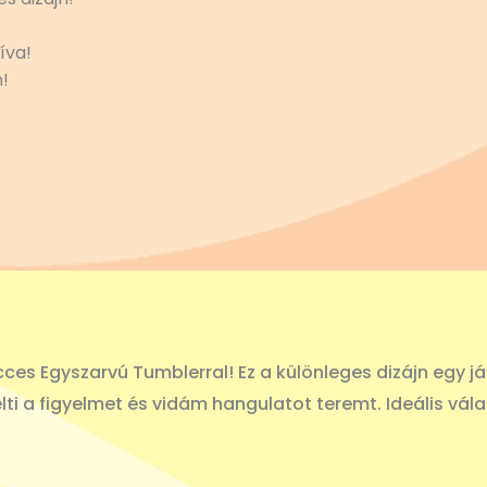
íva!
!
es Egyszarvú Tumblerral! Ez a különleges dizájn egy ját
ti a figyelmet és vidám hangulatot teremt. Ideális vála