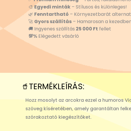
🎨
Egyedi minták
– Stílusos és különleges!
🌿
Fenntartható
– Környezetbarát alternat
🚀
Gyors szállítás
– Hamarosan a kezedben
🚚 Ingyenes szállítás
25 000 Ft
fellet
💯%
Elégedett vásárló
🥤TERMÉKLEÍRÁS:
Hozz mosolyt az arcokra ezzel a humoros Vicc
szöveg kíséretében, amely garantáltan felkel
szórakoztató kiegészítőket.