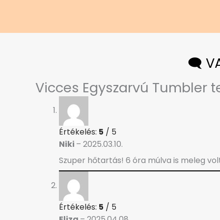
🗨️ 
Vicces Egyszarvú Tumbler
t
Értékelés:
5
/ 5
Niki
–
2025.03.10.
Szuper hőtartás! 6 óra múlva is meleg vo
Értékelés:
5
/ 5
Eliza
–
2025.04.08.