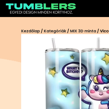
Ugrás
a
tartalomra
Kezdőlap
/
Kategóriák
/
MIX 3D minta
/ Vic