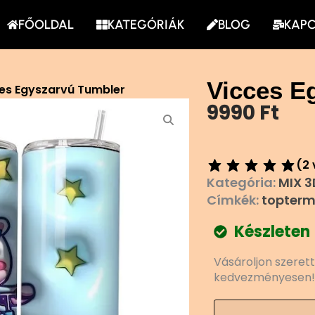
FŐOLDAL
KATEGÓRIÁK
BLOG
KAP
Vicces E
ces Egyszarvú Tumbler
9990
Ft
(
2
Kategória:
MIX 3
Címkék:
topterm
Készleten
Vicces
Vásároljon szeret
Egyszarvú
kedvezményesen!
Tumbler
mennyiség