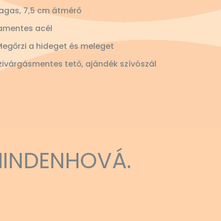
agas, 7,5 cm átmérő
amentes acél
Megőrzi a hideget és meleget
ivárgásmentes tető, ajándék szívószál
MINDENHOVÁ.