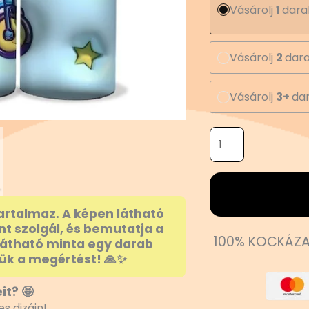
Vásárolj
1
dara
Vásárolj
2
dara
Vásárolj
3+
dar
artalmaz. A képen látható
nt szolgál, és bemutatja a
100% KOCKÁZA
látható minta egy darab
ük a megértést! 🙏✨
it? 🤩
s dizájn!