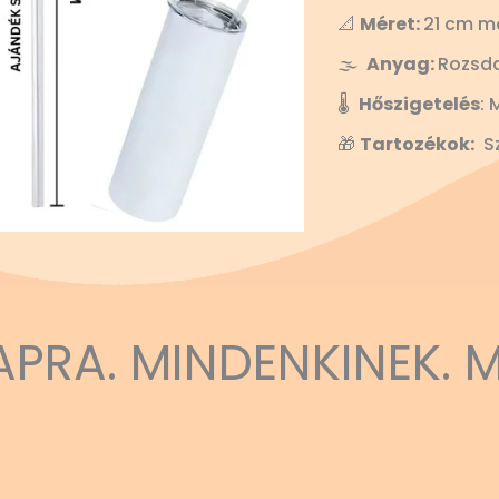
📐
Méret:
21 cm m
🌫️
Anyag:
Rozsd
🌡️
Hőszigetelés
: 
🎁
Tartozékok:
Sz
APRA. MINDENKINEK. 