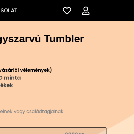
CSOLAT
gyszarvú Tumbler
vásárlói vélemények)
D minta
ékek
teinek vagy családtagjainak