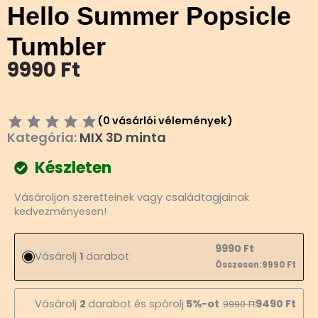
Hello Summer Popsicle
Tumbler
9990
Ft
(
0
vásárlói vélemények)
Kategória:
MIX 3D minta
Készleten
Hello
Vásároljon szeretteinek vagy családtagjainak
Summer
kedvezményesen!
Popsicle
Tumbler
mennyiség
9990
Ft
Vásárolj
1
darabot
Összesen:
9990
Ft
Vásárolj
2
darabot és spórolj
5%-ot
9490
Ft
9990
Ft