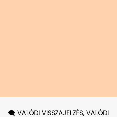
🗨️ VALÓDI VISSZAJELZÉS, VALÓDI