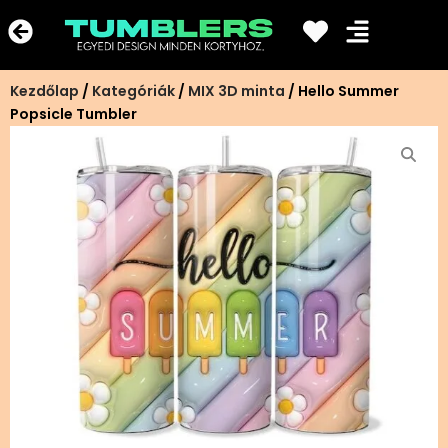
Ugrás
a
tartalomra
Kezdőlap
/
Kategóriák
/
MIX 3D minta
/ Hello Summer
Popsicle Tumbler