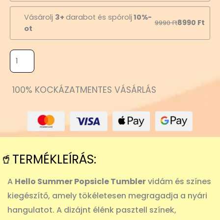
Vásárolj
3+
darabot és spórolj
10%-
8990
Ft
9990
Ft
ot
100% KOCKÁZATMENTES VÁSÁRLÁS
🥤TERMÉKLEÍRÁS:
A
Hello Summer Popsicle Tumbler
vidám és színes
kiegészítő, amely tökéletesen megragadja a nyári
hangulatot. A dizájnt élénk pasztell színek,