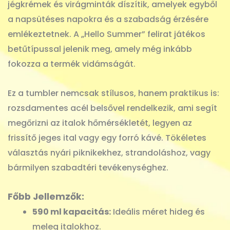
jégkrémek és virágminták díszítik, amelyek egyből
a napsütéses napokra és a szabadság érzésére
emlékeztetnek. A „Hello Summer” felirat játékos
betűtípussal jelenik meg, amely még inkább
fokozza a termék vidámságát.
Ez a tumbler nemcsak stílusos, hanem praktikus is:
rozsdamentes acél belsővel rendelkezik, ami segít
megőrizni az italok hőmérsékletét, legyen az
frissítő jeges ital vagy egy forró kávé. Tökéletes
választás nyári piknikekhez, strandoláshoz, vagy
bármilyen szabadtéri tevékenységhez.
Főbb Jellemzők:
590 ml kapacitás:
Ideális méret hideg és
meleg italokhoz.