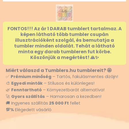
FONTOS!!! Az ár 1 DARAB tumblert tartalmaz. A
képen látható több tumbler csupán
illusztrációként szolgál, és bemutatja a
tumbler minden oldalát. Tehát a látható
minta egy darab tumbleren fut körbe.
Köszönjük a megértést! 🙏✨
Miért válaszd a Tumblers.hu tumblereit? 🤩
✅
Prémium minőség
– Tartós, fakulásmentes dizájn!
🎨
Egyedi minták
– Stílusos és különleges!
🌿
Fenntartható
– Környezetbarát alternatíva!
🚀
Gyors szállítás
– Hamarosan a kezedben!
🚚 Ingyenes szállítás
25 000 Ft
fellet
💯%
Elégedett vásárló