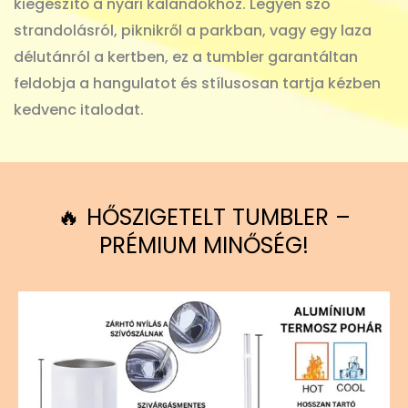
kiegészítő a nyári kalandokhoz. Legyen szó
strandolásról, piknikről a parkban, vagy egy laza
délutánról a kertben, ez a tumbler garantáltan
feldobja a hangulatot és stílusosan tartja kézben
kedvenc italodat.
🔥 HŐSZIGETELT TUMBLER –
PRÉMIUM MINŐSÉG!