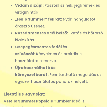
Vidám dizájn:
Pasztell színek, jégkrémek és
virágminták.
„Hello Summer” felirat:
Nyári hangulatot
árasztó üzenet.
Rozsdamentes acél belső:
Tartós és hőtartó
kialakítás.
Csepegésmentes fedél és
szívószál:
Kényelmes és praktikus
használatra tervezve.
Újrahasználható és
környezetbarát:
Fenntartható megoldás az
egyszer használatos poharak helyett.
Életstílus Javaslat:
A
Hello Summer Popsicle Tumbler
ideális