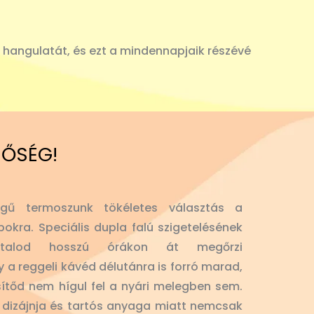
ő hangulatát, és ezt a mindennapjaik részévé
NŐSÉG!
gű termoszunk tökéletes választás a
okra. Speciális dupla falú szigetelésének
 italod hosszú órákon át megőrzi
y a reggeli kávéd délutánra is forró marad,
sítőd nem hígul fel a nyári melegben sem.
lt dizájnja és tartós anyaga miatt nemcsak