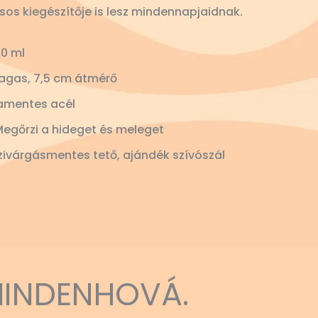
usos kiegészítője is lesz mindennapjaidnak.
0 ml
agas, 7,5 cm átmérő
amentes acél
Megőrzi a hideget és meleget
ivárgásmentes tető, ajándék szívószál
MINDENHOVÁ.