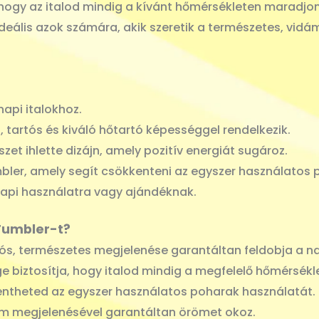
 hogy az italod mindig a kívánt hőmérsékleten maradjon
deális azok számára, akik szeretik a természetes, vidá
api italokhoz.
 tartós és kiváló hőtartó képességgel rendelkezik.
et ihlette dizájn, amely pozitív energiát sugároz.
ler, amely segít csökkenteni az egyszer használatos 
api használatra vagy ajándéknak.
Tumbler-t?
s, természetes megjelenése garantáltan feldobja a n
 biztosítja, hogy italod mindig a megfelelő hőmérsék
ntheted az egyszer használatos poharak használatát.
ám megjelenésével garantáltan örömet okoz.