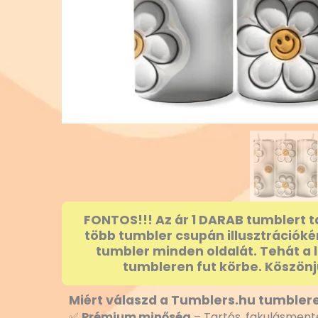
FONTOS!!! Az ár 1 DARAB tumblert t
több tumbler csupán illusztrációké
tumbler minden oldalát. Tehát a 
tumbleren fut körbe. Köszönj
Miért válaszd a Tumblers.hu tumblere
✅
Prémium minőség
– Tartós, fakulásmente