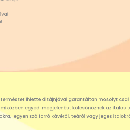
íva!
!
természet ihlette dizájnjával garantáltan mosolyt csa
, miközben egyedi megjelenést kölcsönöznek az italos tu
ra, legyen szó forró kávéról, teáról vagy jeges italokró