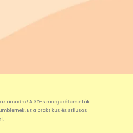
l az arcodra! A 3D-s margarétaminták
mblernek. Ez a praktikus és stílusos
l.