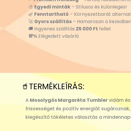
🎨
Egyedi minták
– Stílusos és különleges!
🌿
Fenntartható
– Környezetbarát alternat
🚀
Gyors szállítás
– Hamarosan a kezedben
🚚 Ingyenes szállítás
25 000 Ft
fellet
💯%
Elégedett vásárló
🥤TERMÉKLEÍRÁS:
A
Mosolygós Margaréta Tumbler
vidám és 
frissességet és pozitív energiát sugároznak
kiegészítő tökéletes választás a mindennapok