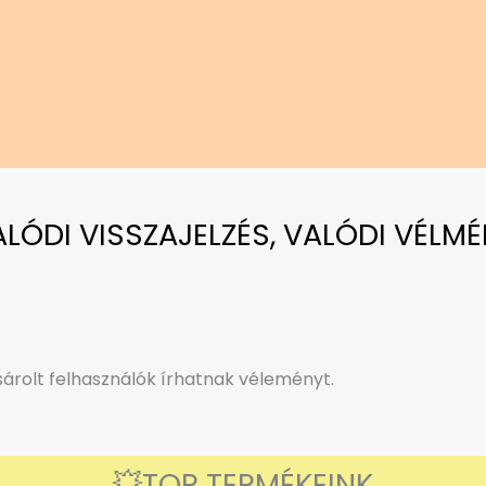
VALÓDI VISSZAJELZÉS, VALÓDI VÉLMÉ
rolt felhasználók írhatnak véleményt.
💥TOP TERMÉKEINK