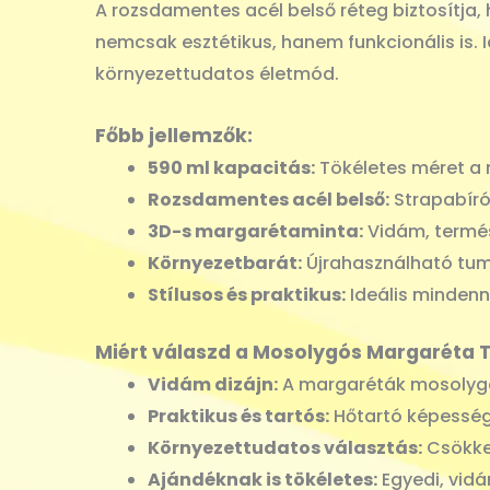
A rozsdamentes acél belső réteg biztosítja,
nemcsak esztétikus, hanem funkcionális is. I
környezettudatos életmód.
Főbb jellemzők:
590 ml kapacitás:
Tökéletes méret a n
Rozsdamentes acél belső:
Strapabíró,
3D-s margarétaminta:
Vidám, termész
Környezetbarát:
Újrahasználható tumb
Stílusos és praktikus:
Ideális mindenn
Miért válaszd a Mosolygós Margaréta 
Vidám dizájn:
A margaréták mosolygó
Praktikus és tartós:
Hőtartó képessége
Környezettudatos választás:
Csökke
Ajándéknak is tökéletes:
Egyedi, vid