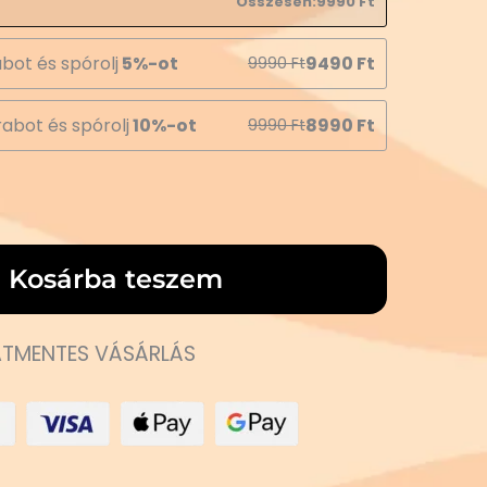
Összesen:
9990
Ft
bot és spórolj
5%-ot
9490
Ft
9990
Ft
abot és spórolj
10%-ot
8990
Ft
9990
Ft
Kosárba teszem
TMENTES VÁSÁRLÁS