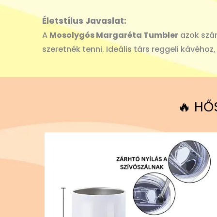
Életstílus Javaslat:
A
Mosolygós Margaréta Tumbler
azok szám
szeretnék tenni. Ideális társ reggeli kávéhoz
🔥 HŐ