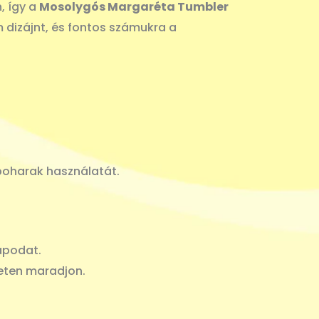
, így a
Mosolygós Margaréta Tumbler
m dizájnt, és fontos számukra a
poharak használatát.
apodat.
leten maradjon.