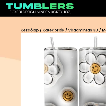
Ugrás
a
tartalomra
Kezdőlap
/
Kategóriák
/
Virágmintás 3D
/ M