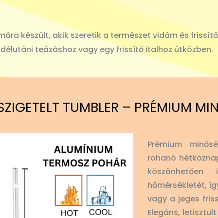
ára készült, akik szeretik a természet vidám és frissít
, délutáni teázáshoz vagy egy frissítő italhoz útközben.
SZIGETELT TUMBLER – PRÉMIUM MI
Prémium minősé
rohanó hétköznap
köszönhetően
hőmérsékletét, íg
vagy a jeges fris
Elegáns, letisztu