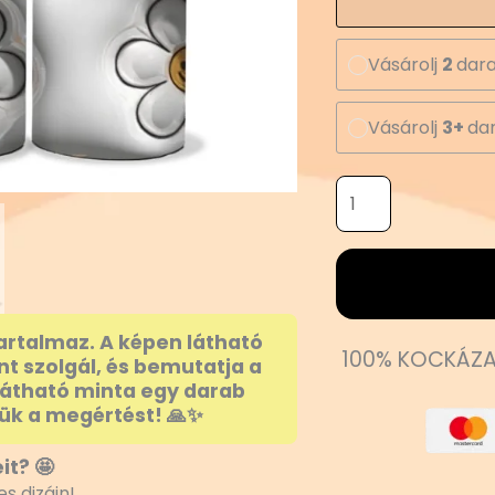
Vásárolj
2
dara
Vásárolj
3+
dar
artalmaz. A képen látható
100% KOCKÁZA
nt szolgál, és bemutatja a
látható minta egy darab
ük a megértést! 🙏✨
it? 🤩
s dizájn!