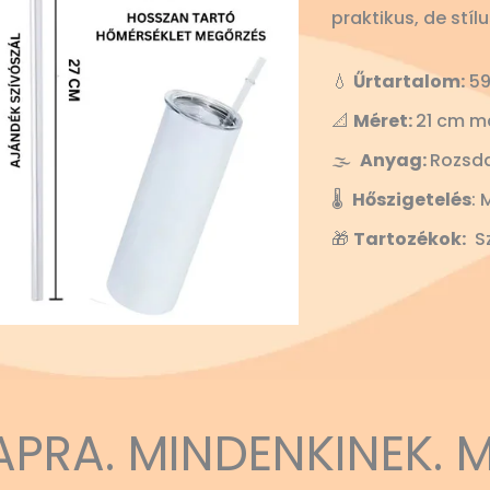
praktikus, de stíl
💧
Űrtartalom:
59
📐
Méret:
21 cm m
🌫️
Anyag:
Rozsd
🌡️
Hőszigetelés
: 
🎁
Tartozékok:
Sz
APRA. MINDENKINEK. 