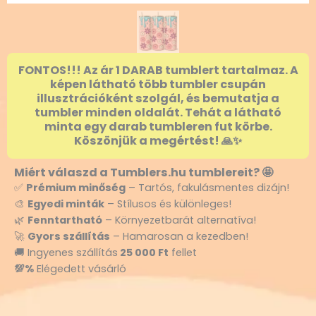
FONTOS!!! Az ár 1 DARAB tumblert tartalmaz. A
képen látható több tumbler csupán
illusztrációként szolgál, és bemutatja a
tumbler minden oldalát. Tehát a látható
minta egy darab tumbleren fut körbe.
Köszönjük a megértést! 🙏✨
Miért válaszd a Tumblers.hu tumblereit? 🤩
✅
Prémium minőség
– Tartós, fakulásmentes dizájn!
🎨
Egyedi minták
– Stílusos és különleges!
🌿
Fenntartható
– Környezetbarát alternatíva!
🚀
Gyors szállítás
– Hamarosan a kezedben!
🚚 Ingyenes szállítás
25 000 Ft
fellet
💯%
Elégedett vásárló