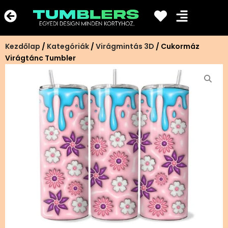
Ugrás
a
tartalomra
Kezdőlap
/
Kategóriák
/
Virágmintás 3D
/ Cukormáz
Virágtánc Tumbler