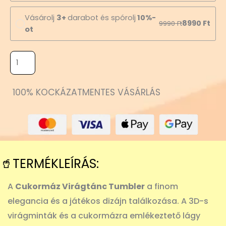
Vásárolj
3+
darabot és spórolj
10%-
8990
Ft
9990
Ft
ot
100% KOCKÁZATMENTES VÁSÁRLÁS
🥤TERMÉKLEÍRÁS:
A
Cukormáz Virágtánc Tumbler
a finom
elegancia és a játékos dizájn találkozása. A 3D-s
virágminták és a cukormázra emlékeztető lágy