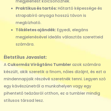
megjelenést kölcsönöznek.
Praktikus és tartós:
Hőtartó képessége és
strapabíró anyaga hosszú távon is
megbízható.
Tökéletes ajándék:
Egyedi, elegáns
megjelenésével ideális választás szeretteid
számára.
Életstílus Javaslat:
A
Cukormáz Virágtánc Tumbler
azok számára
készült, akik szeretik a finom, nőies dizájnt, és ezt a
mindennapjaik részévé szeretnék tenni. Legyen szó
egy kávészünetről a munkahelyen vagy egy
pihentető teázásról otthon, ez a tumbler mindig
stílusos társad lesz.