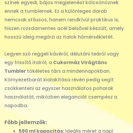
színek egyedi, bájos megjelenést kölcsönöznek
ennek a tumblernek. Ez a különleges darab
nemcsak stílusos, hanem rendkívül praktikus is,
hiszen rozsdamentes acél belsővel készült, amely
hosszú ideig megőrzi az italok hőmérsékletét.
Legyen szó reggeli kávéról, délutáni teáról vagy
egy frissítő italról, a
Cukormáz Virágtánc
Tumbler
tökéletes társ a mindennapokban.
Környezetbarát kialakítása révén pedig segít
csökkenteni az egyszer használatos poharak
használatát, miközben eleganciát csempész a
napodba.
Főbb jellemzők:
590 ml kapacitás:
Ideális méret a napi