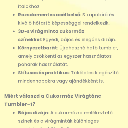
italokhoz.
Rozsdamentes acél belső:
Strapabíró és
kiváló hőtartó képességgel rendelkezik.
3D-s virágminta cukormáz
színekkel:
Egyedi, bájos és elegáns dizájn.
Környezetbarát:
Újrahasználható tumbler,
amely csökkenti az egyszer használatos
poharak használatát.
Stílusos és praktikus:
Tökéletes kiegészítő
mindennapokra vagy ajándékként is.
Miért válaszd a Cukormáz Virágtánc
Tumbler-t?
Bájos dizájn:
A cukormázra emlékeztető
színek és a virágminták különleges