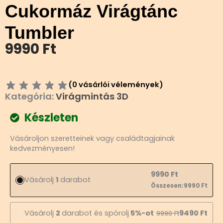
Cukormáz Virágtánc
Tumbler
9990
Ft
(
0
vásárlói vélemények)
Kategória:
Virágmintás 3D
Készleten
Cukormáz
Vásároljon szeretteinek vagy családtagjainak
Virágtánc
kedvezményesen!
Tumbler
mennyiség
9990
Ft
Vásárolj
1
darabot
Összesen:
9990
Ft
Vásárolj
2
darabot és spórolj
5%-ot
9490
Ft
9990
Ft