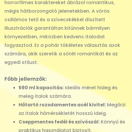
horrorfilmes karaktereket ábrázol romantikus,
mégis hátborzongató jelenetekben. A vörös
csillámos tető és a szívecskékkel díszített
illusztrációk garantáltan kitűnnek bármilyen
környezetben, miközben kedvenc italodat
fogyasztod. Ez a pohár tökéletes választás azok
számára, akik szeretik a sötét romantikát és az
egyedi stílust.
Főbb jellemzők:
590 ml kapacitás:
Ideális méret hideg és
meleg italok számára.
Hőtartó rozsdamentes acél kivitel:
Megőrzi
az italok hőmérsékletét hosszú ideig.
Cseppmentes fedél és szívószál:
Könnyű és
praktikus használatot biztosít.