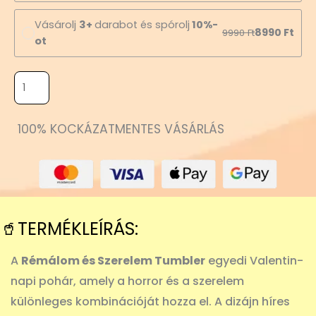
Vásárolj
3+
darabot és spórolj
10%-
8990
Ft
9990
Ft
ot
100% KOCKÁZATMENTES VÁSÁRLÁS
🥤TERMÉKLEÍRÁS:
A
Rémálom és Szerelem Tumbler
egyedi Valentin-
napi pohár, amely a horror és a szerelem
különleges kombinációját hozza el. A dizájn híres