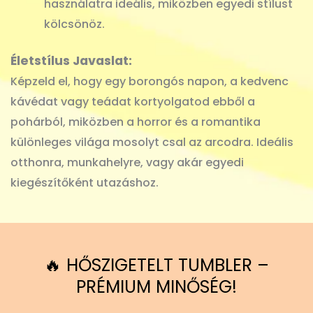
használatra ideális, miközben egyedi stílust
kölcsönöz.
Életstílus Javaslat:
Képzeld el, hogy egy borongós napon, a kedvenc
kávédat vagy teádat kortyolgatod ebből a
pohárból, miközben a horror és a romantika
különleges világa mosolyt csal az arcodra. Ideális
otthonra, munkahelyre, vagy akár egyedi
kiegészítőként utazáshoz.
🔥 HŐSZIGETELT TUMBLER –
PRÉMIUM MINŐSÉG!