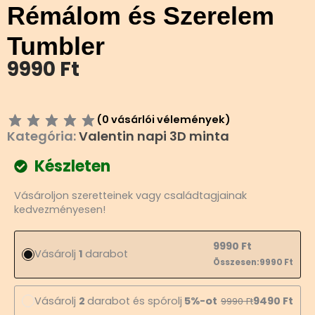
Rémálom és Szerelem
Tumbler
9990
Ft
(
0
vásárlói vélemények)
Kategória:
Valentin napi 3D minta
Készleten
Rémálom
Vásároljon szeretteinek vagy családtagjainak
és
kedvezményesen!
Szerelem
Tumbler
mennyiség
9990
Ft
Vásárolj
1
darabot
Összesen:
9990
Ft
Vásárolj
2
darabot és spórolj
5%-ot
9490
Ft
9990
Ft