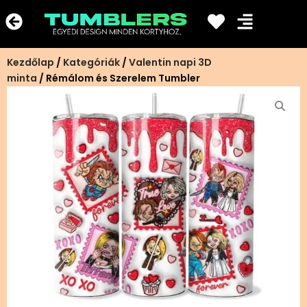
Ugrás
a
tartalomra
Kezdőlap
/
Kategóriák
/
Valentin napi 3D
minta
/ Rémálom és Szerelem Tumbler