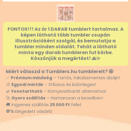
FONTOS!!! Az ár 1 DARAB tumblert tartalmaz. A
képen látható több tumbler csupán
illusztrációként szolgál, és bemutatja a
tumbler minden oldalát. Tehát a látható
minta egy darab tumbleren fut körbe.
Köszönjük a megértést! 🙏✨
Miért válaszd a Tumblers.hu tumblereit? 🤩
✅
Prémium minőség
– Tartós, fakulásmentes dizájn!
🎨
Egyedi minták
– Stílusos és különleges!
🌿
Fenntartható
– Környezetbarát alternatíva!
🚀
Gyors szállítás
– Hamarosan a kezedben!
🚚 Ingyenes szállítás
25 000 Ft
fellet
💯%
Elégedett vásárló