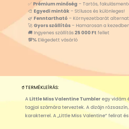
✅
Prémium minőség
– Tartós, fakulásmente
🎨
Egyedi minták
– Stílusos és különleges!
🌿
Fenntartható
– Környezetbarát alternat
🚀
Gyors szállítás
– Hamarosan a kezedben
🚚 Ingyenes szállítás
25 000 Ft
fellet
💯%
Elégedett vásárló
🥤TERMÉKLEÍRÁS:
A
Little Miss Valentine Tumbler
egy vidám é
tagjai számára terveztek. A dizájn rózsaszí
karakterrel. A „Little Miss Valentine” felirat