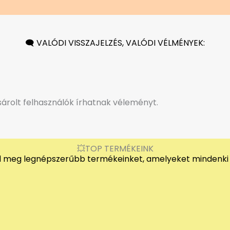
🗨️ VALÓDI VISSZAJELZÉS, VALÓDI VÉLMÉNYEK:
rolt felhasználók írhatnak véleményt.
💥TOP TERMÉKEINK
 meg legnépszerűbb termékeinket, amelyeket mindenki 