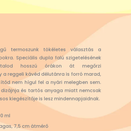
gű termoszunk tökéletes választás a
okra. Speciális dupla falú szigetelésének
 italod hosszú órákon át megőrzi
y a reggeli kávéd délutánra is forró marad,
sítőd nem hígul fel a nyári melegben sem.
lt dizájnja és tartós anyaga miatt nemcsak
usos kiegészítője is lesz mindennapjaidnak.
0 ml
agas, 7,5 cm átmérő