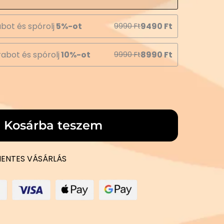
bot és spórolj
5%-ot
9490
Ft
9990
Ft
abot és spórolj
10%-ot
8990
Ft
9990
Ft
Kosárba teszem
ENTES VÁSÁRLÁS