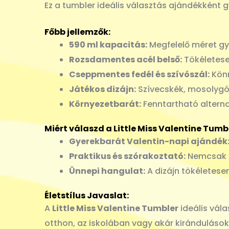
Ez a tumbler ideális választás ajándékként 
Főbb jellemzők:
590 ml kapacitás:
Megfelelő méret gye
Rozsdamentes acél belső:
Tökéletesen
Cseppmentes fedél és szívószál:
Könn
Játékos dizájn:
Szívecskék, mosolygós
Környezetbarát:
Fenntartható alterna
Miért válaszd a Little Miss Valentine Tumb
Gyerekbarát Valentin-napi ajándék
Praktikus és szórakoztató:
Nemcsak s
Ünnepi hangulat:
A dizájn tökéletesen
Életstílus Javaslat:
A
Little Miss Valentine Tumbler
ideális vál
otthon, az iskolában vagy akár kirándulások