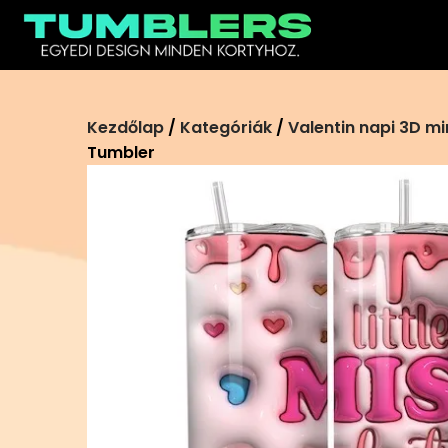
Ugrás
a
tartalomra
Kezdőlap
/
Kategóriák
/
Valentin napi 3D mi
Tumbler