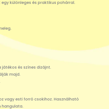
 egy különleges és praktikus pohárral.
meleg.
játékos és színes dizájnt.
lják majd.
.
oz vagy esti forró csokihoz. Használható
m hangulata.