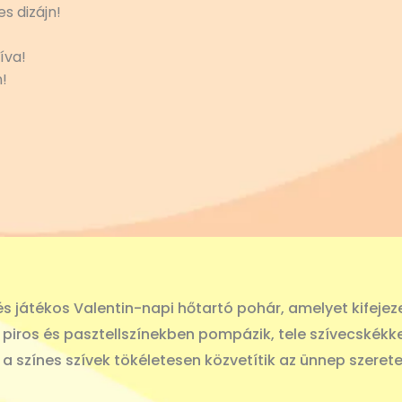
s dizájn!
íva!
!
s játékos Valentin-napi hőtartó pohár, amelyet kifejez
n, piros és pasztellszínekben pompázik, tele szívecské
 és a színes szívek tökéletesen közvetítik az ünnep szeret