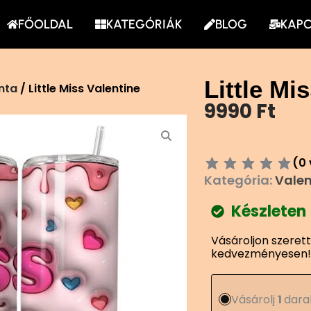
FŐOLDAL
KATEGÓRIÁK
BLOG
KAP
Little Mi
nta
/ Little Miss Valentine
9990
Ft
(
0
Kategória:
Valen
Készleten
Little
Vásároljon szeret
Miss
kedvezményesen!
Valentine
Tumbler
mennyiség
Vásárolj
1
dara