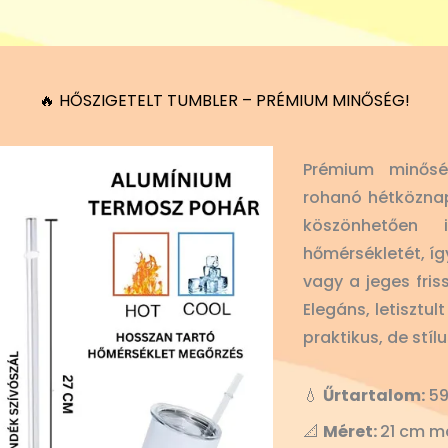
🔥 HŐSZIGETELT TUMBLER – PRÉMIUM MINŐSÉG!
Prémium minősé
rohanó hétköznap
köszönhetően
hőmérsékletét, íg
vagy a jeges fris
Elegáns, letisztu
praktikus, de stíl
💧
Űrtartalom:
59
📐
Méret:
21 cm m