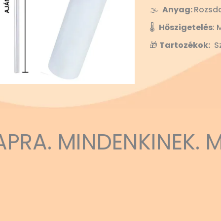
🌫️
Anyag:
Rozsd
🌡️
Hőszigetelés
: 
🎁
Tartozékok:
Sz
APRA. MINDENKINEK. 