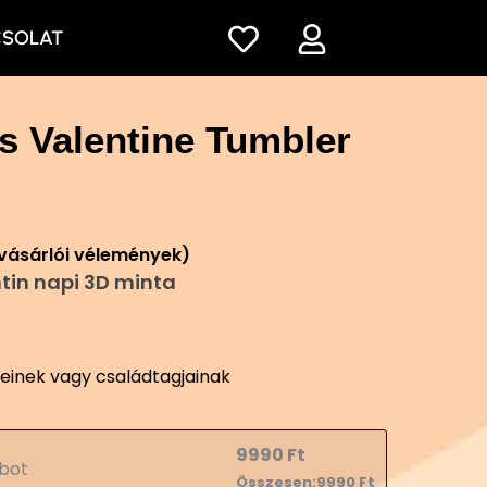
CSOLAT
ss Valentine Tumbler
vásárlói vélemények)
tin napi 3D minta
teinek vagy családtagjainak
9990
Ft
bot
Összesen:
9990
Ft