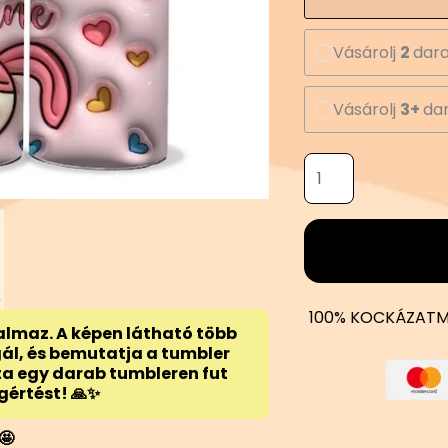
Vásárolj
2
dara
Vásárolj
3+
dar
100% KOCKÁZATM
almaz. A képen látható több
gál, és bemutatja a tumbler
ta egy darab tumbleren fut
gértést! 🙏✨
🤩