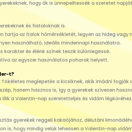
gyerekeknek, hogy ők is ünnepelhessék a szeretet napját
rekeknek és fiataloknak is.
 tartja az italok hőmérsékletét, legyen az hideg vagy 
yen használható, ideális mindennapi használatra.
 karakter és élénk színek teszik különlegessé.
tíva az egyszer használatos poharak helyett.
ler-t?
:
Tökéletes meglepetés a kicsiknek, akik imádni fogják a 
zép, hanem hasznos is, így a gyerekek szívesen haszná
 illik a Valentin-nap szeretetteljes és vidám légköréhez
asztás gyerekek reggeli kakaójához, délutáni limonádéh
on is, hogy mindig velük lehessen a Valentin-nap vidá