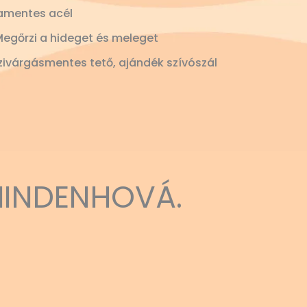
amentes acél
Megőrzi a hideget és meleget
ivárgásmentes tető, ajándék szívószál
MINDENHOVÁ.