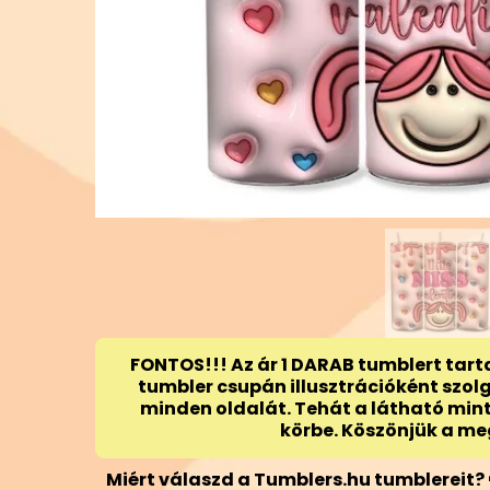
FONTOS!!! Az ár 1 DARAB tumblert tart
tumbler csupán illusztrációként szol
minden oldalát. Tehát a látható min
körbe. Köszönjük a me
Miért válaszd a Tumblers.hu tumblereit? 