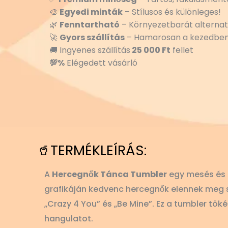
🎨
Egyedi minták
– Stílusos és különleges!
🌿
Fenntartható
– Környezetbarát alternat
🚀
Gyors szállítás
– Hamarosan a kezedben
🚚 Ingyenes szállítás
25 000 Ft
fellet
💯%
Elégedett vásárló
🥤TERMÉKLEÍRÁS:
A
Hercegnők Tánca Tumbler
egy mesés és r
grafikáján kedvenc hercegnők elennek meg sz
„Crazy 4 You” és „Be Mine”. Ez a tumbler tök
hangulatot.