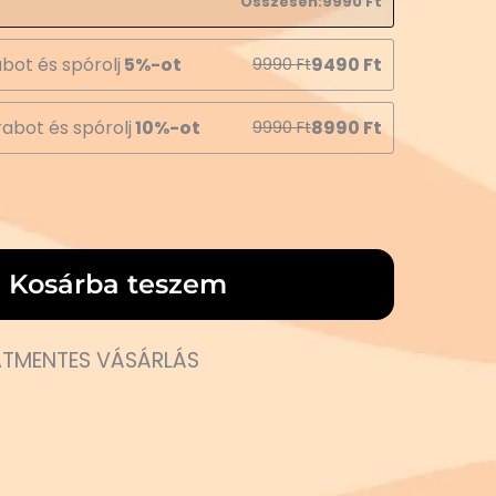
Összesen:
9990
Ft
bot és spórolj
5%-ot
9490
Ft
9990
Ft
abot és spórolj
10%-ot
8990
Ft
9990
Ft
Kosárba teszem
TMENTES VÁSÁRLÁS