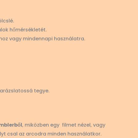
lcslé.
alok hőmérsékletét.
shoz vagy mindennapi használatra.
varázslatossá tegye.
mblerből
, miközben egy filmet nézel, vagy
lyt csal az arcodra minden használatkor.