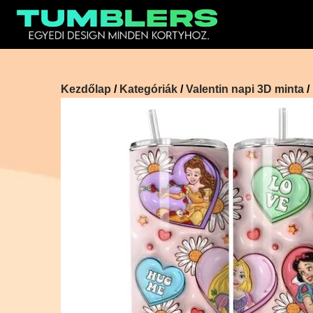
Ugrás
a
tartalomra
Kezdőlap
/
Kategóriák
/
Valentin napi 3D minta
/