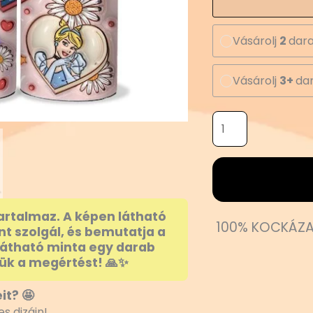
Vásárolj
2
dara
Vásárolj
3+
dar
artalmaz. A képen látható
100% KOCKÁZA
nt szolgál, és bemutatja a
látható minta egy darab
ük a megértést! 🙏✨
it? 🤩
s dizájn!