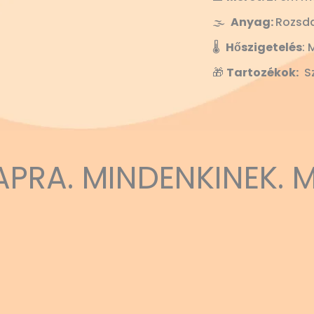
🌫️
Anyag:
Rozsd
🌡️
Hőszigetelés
: 
🎁
Tartozékok:
Sz
APRA. MINDENKINEK. 