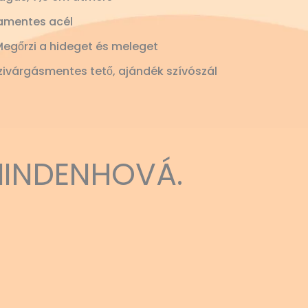
amentes acél
Megőrzi a hideget és meleget
ivárgásmentes tető, ajándék szívószál
MINDENHOVÁ.