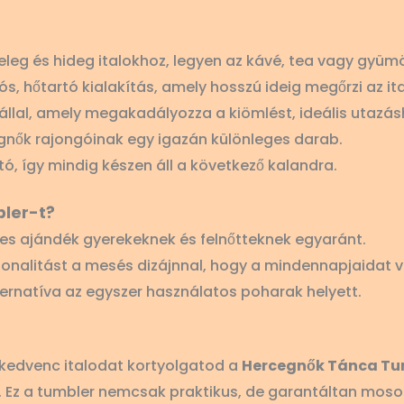
eg és hideg italokhoz, legyen az kávé, tea vagy gyümö
ós, hőtartó kialakítás, amely hosszú ideig megőrzi az it
zállal, amely megakadályozza a kiömlést, ideális utazá
nők rajongóinak egy igazán különleges darab.
tó, így mindig készen áll a következő kalandra.
bler-t?
es ajándék gyerekeknek és felnőtteknek egyaránt.
ionalitást a mesés dizájnnal, hogy a mindennapjaidat 
ernatíva az egyszer használatos poharak helyett.
 kedvenc italodat kortyolgatod a
Hercegnők Tánca Tu
. Ez a tumbler nemcsak praktikus, de garantáltan moso