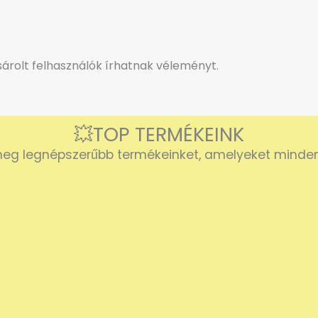
rolt felhasználók írhatnak véleményt.
💥TOP TERMÉKEINK
eg legnépszerűbb termékeinket, amelyeket mindenk