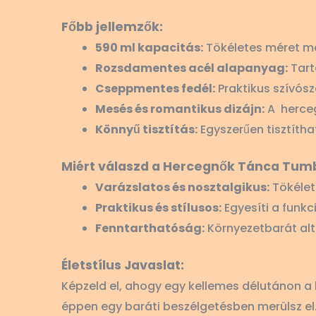
Főbb jellemzők:
590 ml kapacitás:
Tökéletes méret mel
Rozsdamentes acél alapanyag:
Tart
Cseppmentes fedél:
Praktikus szívós
Mesés és romantikus dizájn:
A herceg
Könnyű tisztítás:
Egyszerűen tisztítha
Miért válaszd a Hercegnők Tánca Tum
Varázslatos és nosztalgikus:
Tökélet
Praktikus és stílusos:
Egyesíti a funkc
Fenntarthatóság:
Környezetbarát alt
Életstílus Javaslat:
Képzeld el, ahogy egy kellemes délutánon a
éppen egy baráti beszélgetésben merülsz el