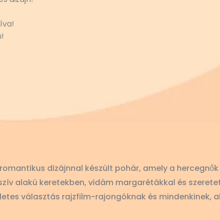
íva!
!
omantikus dizájnnal készült pohár, amely a hercegnők 
ív alakú keretekben, vidám margarétákkal és szeretett
életes választás rajzfilm-rajongóknak és mindenkinek, 