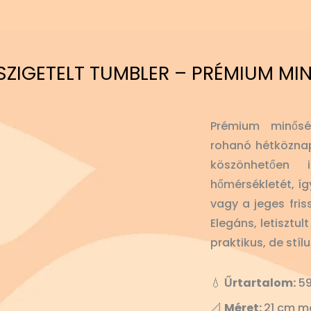
SZIGETELT TUMBLER – PRÉMIUM MI
Prémium minősé
rohanó hétköznap
köszönhetően
hőmérsékletét, íg
vagy a jeges fris
Elegáns, letisztu
praktikus, de stíl
💧
Űrtartalom:
59
📐
Méret:
21 cm m