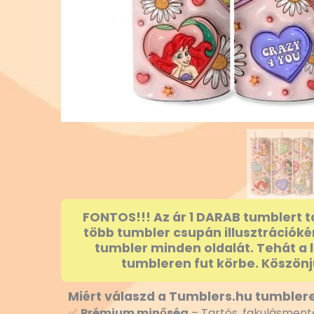
FONTOS!!! Az ár 1 DARAB tumblert t
több tumbler csupán illusztrációké
tumbler minden oldalát. Tehát a 
tumbleren fut körbe. Köszönj
Miért válaszd a Tumblers.hu tumblere
✅
Prémium minőség
– Tartós, fakulásmente