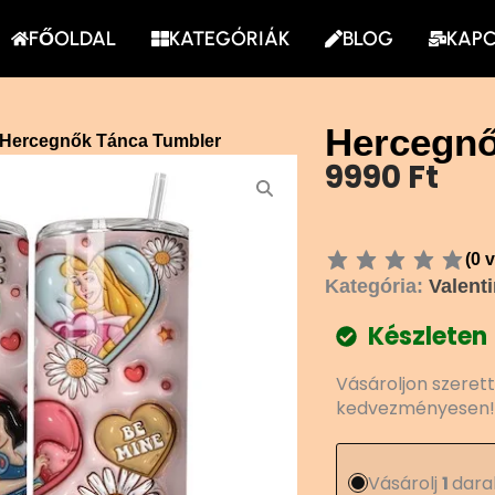
FŐOLDAL
KATEGÓRIÁK
BLOG
KAP
Hercegnő
 Hercegnők Tánca Tumbler
9990
Ft
(
0
v
Kategória:
Valent
Készleten
Hercegnők
Vásároljon szeret
Tánca
kedvezményesen!
Tumbler
mennyiség
Vásárolj
1
dara