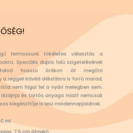
NŐSÉG!
gű termoszunk tökéletes választás a
okra. Speciális dupla falú szigetelésének
 italod hosszú órákon át megőrzi
y a reggeli kávéd délutánra is forró marad,
sítőd nem hígul fel a nyári melegben sem.
lt dizájnja és tartós anyaga miatt nemcsak
usos kiegészítője is lesz mindennapjaidnak.
0 ml
agas, 7,5 cm átmérő