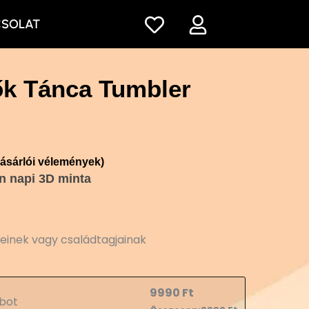
CSOLAT
k Tánca Tumbler
ásárlói vélemények)
in napi 3D minta
teinek vagy családtagjainak
9990
Ft
bot