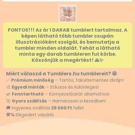
FONTOS!!! Az ár 1 DARAB tumblert tartalmaz. A
képen látható több tumbler csupán
illusztrációként szolgál, és bemutatja a
tumbler minden oldalát. Tehát a látható
minta egy darab tumbleren fut körbe.
Köszönjük a megértést! 🙏✨
Miért válaszd a Tumblers.hu tumblereit? 🤩
✅
Prémium minőség
– Tartós, fakulásmentes dizájn!
🎨
Egyedi minták
– Stílusos és különleges!
🌿
Fenntartható
– Környezetbarát alternatíva!
🚀
Gyors szállítás
– Hamarosan a kezedben!
🚚 Ingyenes szállítás
25 000 Ft
fellet
💯%
Elégedett vásárló