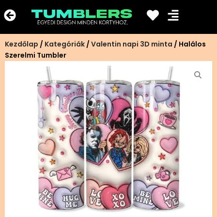
Ugrás
a
tartalomra
Kezdőlap
/
Kategóriák
/
Valentin napi 3D minta
/ Halálos
Szerelmi Tumbler