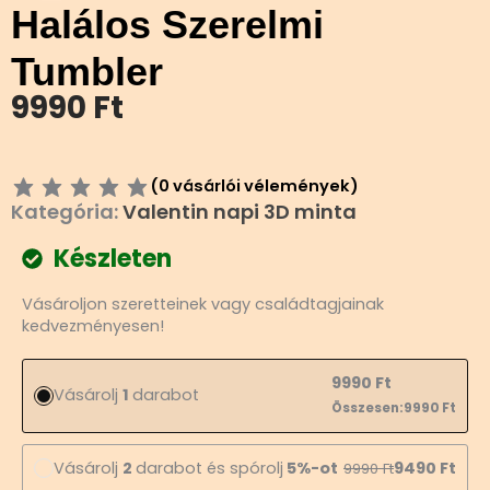
Halálos Szerelmi
Tumbler
9990
Ft
(
0
vásárlói vélemények)
Kategória:
Valentin napi 3D minta
Készleten
Halálos
Vásároljon szeretteinek vagy családtagjainak
Szerelmi
kedvezményesen!
Tumbler
mennyiség
9990
Ft
Vásárolj
1
darabot
Összesen:
9990
Ft
Vásárolj
2
darabot és spórolj
5%-ot
9490
Ft
9990
Ft