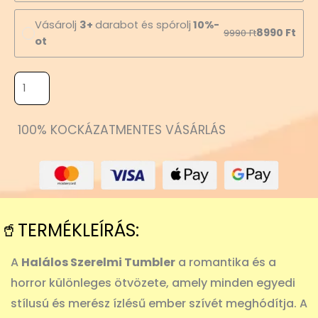
Vásárolj
3+
darabot és spórolj
10%-
8990
Ft
9990
Ft
ot
100% KOCKÁZATMENTES VÁSÁRLÁS
🥤TERMÉKLEÍRÁS:
A
Halálos Szerelmi Tumbler
a romantika és a
horror különleges ötvözete, amely minden egyedi
stílusú és merész ízlésű ember szívét meghódítja. A