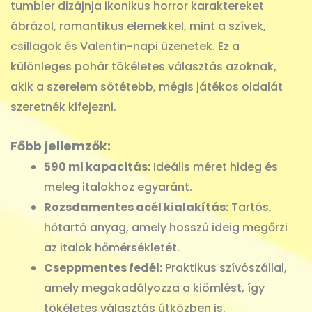
tumbler dizájnja ikonikus horror karaktereket
ábrázol, romantikus elemekkel, mint a szívek,
csillagok és Valentin-napi üzenetek. Ez a
különleges pohár tökéletes választás azoknak,
akik a szerelem sötétebb, mégis játékos oldalát
szeretnék kifejezni.
Főbb jellemzők:
590 ml kapacitás:
Ideális méret hideg és
meleg italokhoz egyaránt.
Rozsdamentes acél kialakítás:
Tartós,
hőtartó anyag, amely hosszú ideig megőrzi
az italok hőmérsékletét.
Cseppmentes fedél:
Praktikus szívószállal,
amely megakadályozza a kiömlést, így
tökéletes választás útközben is.