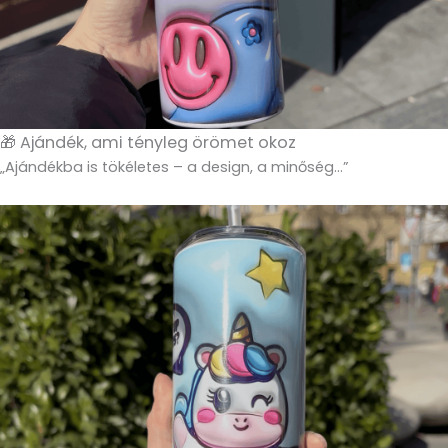
🎁 Ajándék, ami tényleg örömet okoz
„Ajándékba is tökéletes – a design, a minőség…”