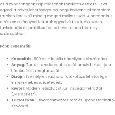
és a mindennapok inspirálásának tökéletes eszköze. Ez az
egyedi tumbler lehetőséget ad, hogy kedvenc pillanataidat
fotókon keresztül mindig magad mellett tudd. A harmonikus
dizájn és a könnyed feliratok egyedivé teszik, miközben
funkcionális és praktikus társad lehet a nap bármely
szakaszában.
Főbb Jellemzők:
Kapacitás:
590 ml – ideális bármilyen ital számára.
Anyag:
Tartós rozsdamentes acél, amely biztosítja a
hőmérséklet megtartását.
Dizájn:
Személyre szabható fotókollázs lehetősége,
emlékeknek és idézeteknek.
Kivitel:
Modern, letisztult stílus, inspiráló felirattal
(„Memories”).
Tartozékok:
Szivárgásmentes tető és újrahasználható
szívószál.