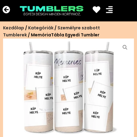
Ugrás
a
tartalomra
Kezdőlap
/
Kategóriák
/
Személyre szabott
Tumblerek
/ MemóriaTábla Egyedi Tumbler