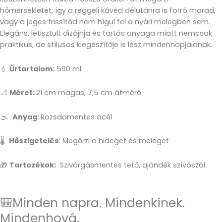
hőmérsékletét, így a reggeli kávéd délutánra is forró marad,
vagy a jeges frissítőd nem hígul fel a nyári melegben sem.
Elegáns, letisztult dizájnja és tartós anyaga miatt nemcsak
praktikus, de stílusos kiegészítője is lesz mindennapjaidnak.
💧
Űrtartalom:
590 ml
📐
Méret:
21 cm magas, 7,5 cm átmérő
🌫️
Anyag:
Rozsdamentes acél
🌡️
Hőszigetelés
: Megőrzi a hideget és meleget
🎁
Tartozékok:
Szivárgásmentes tető, ajándék szívószál
🎒Minden napra. Mindenkinek.
Mindenhová.