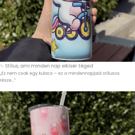
✨ Stílus, ami minden nap elkísér téged
„Ez nem csak egy kulacs – ez a mindennapjaid stílusos
része…”