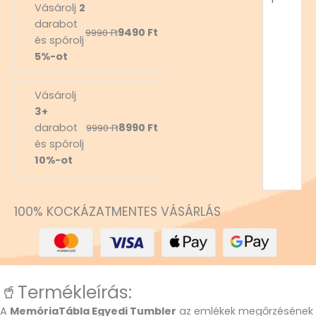
Vásárolj
2
darabot
9490
Ft
9990
Ft
és spórolj
5%-ot
Vásárolj
3+
darabot
8990
Ft
9990
Ft
és spórolj
10%-ot
100% KOCKÁZATMENTES VÁSÁRLÁS
🥤Termékleírás:
A
MemóriaTábla Egyedi Tumbler
az emlékek megőrzésének