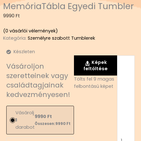
MemóriaTábla Egyedi Tumbler
9990
Ft
(
0
vásárlói vélemények)
Kategória:
Személyre szabott Tumblerek
Készleten
MemóriaT
Képek
Vásároljon
Egyedi
feltöltése
Tumbler
szeretteinek vagy
Tölts fel 9 magas
mennyisé
családtagjainak
felbontású képet
kedvezményesen!
Vásárolj
9990
Ft
1
Összesen:
9990
Ft
darabot