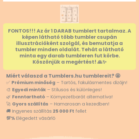
FONTOS!!! Az ár 1 DARAB tumblert tartalmaz. A
képen látható több tumbler csupán
illusztrációként szolgál, és bemutatja a
tumbler minden oldalát. Tehát a látható
minta egy darab tumbleren fut körbe.
Köszönjük a megértést! 🙏✨
Miért válaszd a Tumblers.hu tumblereit? 🤩
✅
Prémium minőség
– Tartós, fakulásmentes dizájn!
🎨
Egyedi minták
– Stílusos és különleges!
🌿
Fenntartható
– Környezetbarát alternatíva!
🚀
Gyors szállítás
– Hamarosan a kezedben!
🚚 Ingyenes szállítás
25 000 Ft
fellet
💯%
Elégedett vásárló