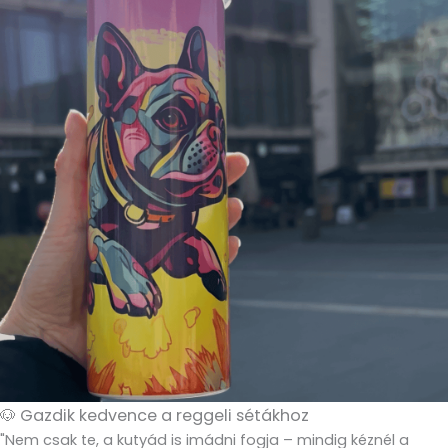
🐶 Gazdik kedvence a reggeli sétákhoz
"Nem csak te, a kutyád is imádni fogja – mindig kéznél a