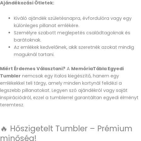
Ajándékozási Ötletek:
Kiváló ajándék születésnapra, évfordulóra vagy egy
különleges pillanat emlékére.
Személyre szabott meglepetés családtagoknak és
barátoknak.
Az emlékek kedvelőinek, akik szeretnék azokat mindig
maguknál tartani.
Miért Érdemes Választani?
A
MemóriaTábla Egyedi
Tumbler
nemcsak egy italos kiegészítő, hanem egy
emlékekkel teli tárgy, amely minden kortynál felidézi a
legszebb pillanatokat. Legyen szó ajándékról vagy saját
inspirációdról, ezzel a tumblerrel garantáltan egyedi élményt
teremtesz.
🔥 Hőszigetelt Tumbler – Prémium
minőség!