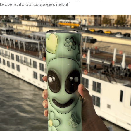
kedvenc italod, csöpögés nélkül."