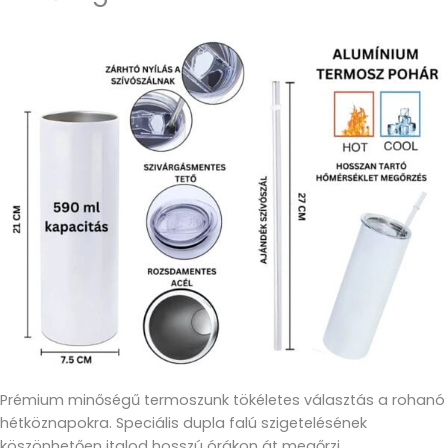
Prémium minőségű termoszunk tökéletes választás a rohanó
hétköznapokra. Speciális dupla falú szigetelésének
köszönhetően italod hosszú órákon át megőrzi