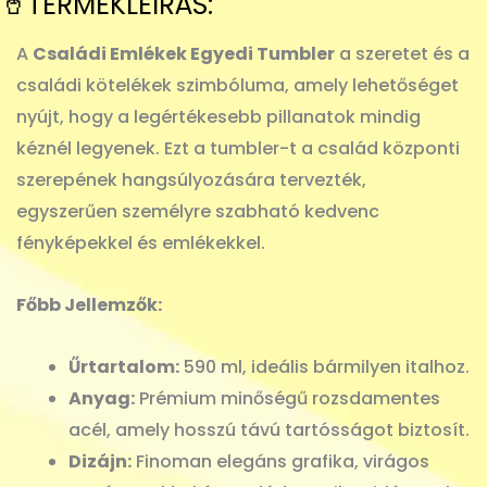
🥤TERMÉKLEÍRÁS:
A
Családi Emlékek Egyedi Tumbler
a szeretet és a
családi kötelékek szimbóluma, amely lehetőséget
nyújt, hogy a legértékesebb pillanatok mindig
kéznél legyenek. Ezt a tumbler-t a család központi
szerepének hangsúlyozására tervezték,
egyszerűen személyre szabható kedvenc
fényképekkel és emlékekkel.
Főbb Jellemzők:
Űrtartalom:
590 ml, ideális bármilyen italhoz.
Anyag:
Prémium minőségű rozsdamentes
acél, amely hosszú távú tartósságot biztosít.
Dizájn:
Finoman elegáns grafika, virágos