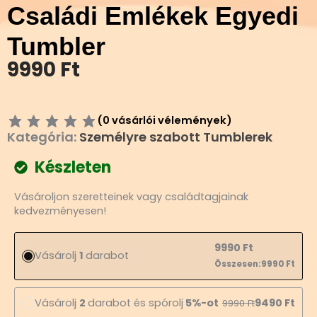
Családi Emlékek Egyedi
Tumbler
9990
Ft
(
0
vásárlói vélemények)
Kategória:
Személyre szabott Tumblerek
Készleten
Családi
Vásároljon szeretteinek vagy családtagjainak
Emlékek
kedvezményesen!
Egyedi
Tumbler
mennyiség
9990
Ft
Vásárolj
1
darabot
Összesen:
9990
Ft
Vásárolj
2
darabot és spórolj
5%-ot
9490
Ft
9990
Ft