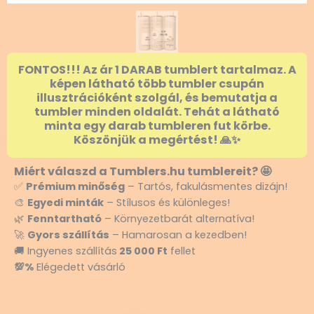
FONTOS!!! Az ár 1 DARAB tumblert tartalmaz. A
képen látható több tumbler csupán
illusztrációként szolgál, és bemutatja a
tumbler minden oldalát. Tehát a látható
minta egy darab tumbleren fut körbe.
Köszönjük a megértést! 🙏✨
Miért válaszd a Tumblers.hu tumblereit? 🤩
✅
Prémium minőség
– Tartós, fakulásmentes dizájn!
🎨
Egyedi minták
– Stílusos és különleges!
🌿
Fenntartható
– Környezetbarát alternatíva!
🚀
Gyors szállítás
– Hamarosan a kezedben!
🚚 Ingyenes szállítás
25 000 Ft
fellet
💯%
Elégedett vásárló