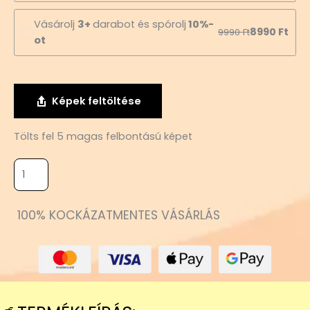
Vásárolj
3+
darabot és spórolj
10%-
8990
Ft
9990
Ft
ot
Képek feltöltése
Tölts fel 5 magas felbontású képet
100% KOCKÁZATMENTES VÁSÁRLÁS