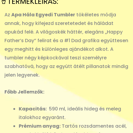
🥤TERMÉKLEÍRÁS:
Az
Apa Hála Egyedi Tumbler
tökéletes módja
annak, hogy kifejezd szeretetedet és háládat
apukád felé. A világoskék háttér, elegáns „Happy
Father’s Day” felirat és a #1 Dad grafika együttesen
egy meghitt és különleges ajándékot alkot. A
tumbler négy képkockával teszi személyre
szabhatóvá, hogy az együtt átélt pillanatok mindig
jelen legyenek.
Főbb Jellemzők:
Kapacitás:
590 ml, ideális hideg és meleg
italokhoz egyaránt.
Prémium anyag:
Tartós rozsdamentes acél,