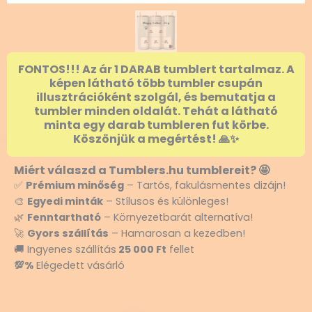
FONTOS!!! Az ár 1 DARAB tumblert tartalmaz. A
képen látható több tumbler csupán
illusztrációként szolgál, és bemutatja a
tumbler minden oldalát. Tehát a látható
minta egy darab tumbleren fut körbe.
Köszönjük a megértést! 🙏✨
Miért válaszd a Tumblers.hu tumblereit? 🤩
✅
Prémium minőség
– Tartós, fakulásmentes dizájn!
🎨
Egyedi minták
– Stílusos és különleges!
🌿
Fenntartható
– Környezetbarát alternatíva!
🚀
Gyors szállítás
– Hamarosan a kezedben!
🚚 Ingyenes szállítás
25 000 Ft
fellet
💯%
Elégedett vásárló