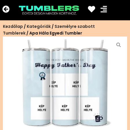
Ugrás
a
tartalomra
Kezdőlap
/
Kategóriák
/
Személyre szabott
Tumblerek
/ Apa Hála Egyedi Tumbler