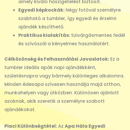
amely kiváló hőszigetelést biztosít.
Egyedi képkockák:
Négy fotóval személyre
szabható a tumbler, így egyedi és érzelmi
ajándék készíthető.
Praktikus kialakítás:
Szivárgásmentes fedél
és szívószál a kényelmes használatért.
Célközönség és Felhasználási Javaslatok:
Ez a
tumbler ideális apák napi ajándékként,
születésnapra vagy bármely különleges alkalomra.
Minden édesapa szívesen használja majd otthon,
munkahelyen vagy útközben. Különösen ajánlott
azoknak, akik szeretik a személyre szabott
ajándékokat.
Piaci Különbségtétel:
Az
Apa Hála Egyedi