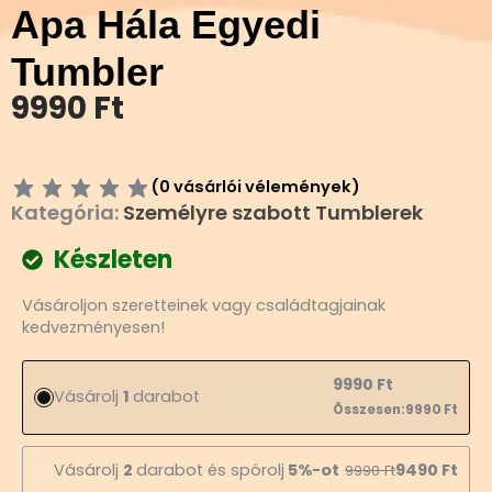
Apa Hála Egyedi
Tumbler
9990
Ft
(
0
vásárlói vélemények)
Kategória:
Személyre szabott Tumblerek
Készleten
Apa
Vásároljon szeretteinek vagy családtagjainak
Hála
kedvezményesen!
Egyedi
Tumbler
mennyiség
9990
Ft
Vásárolj
1
darabot
Összesen:
9990
Ft
Vásárolj
2
darabot és spórolj
5%-ot
9490
Ft
9990
Ft