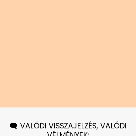
🗨️ VALÓDI VISSZAJELZÉS, VALÓDI
VÉLMÉNYEK: