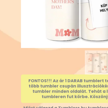
FONTOS!!! Az ár 1 DARAB tumblert t
több tumbler csupán illusztrációké
tumbler minden oldalát. Tehát a 
tumbleren fut körbe. Köszönj