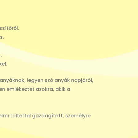
sítőről.
s.
.
el.
sanyáknak, legyen szó anyák napjáról,
n emlékeztet azokra, akik a
elmi töltettel gazdagított, személyre