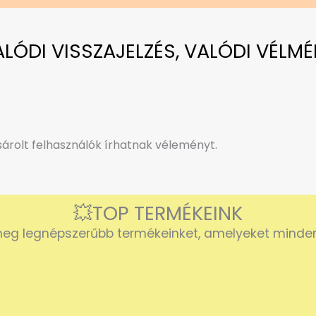
VALÓDI VISSZAJELZÉS, VALÓDI VÉLMÉ
rolt felhasználók írhatnak véleményt.
💥TOP TERMÉKEINK
eg legnépszerűbb termékeinket, amelyeket mindenk