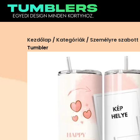
Ugrás
a
tartalomra
Kezdőlap
/
Kategóriák
/
Személyre szabott
Tumbler