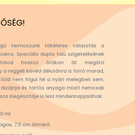
NŐSÉG!
gű termoszunk tökéletes választás a
okra. Speciális dupla falú szigetelésének
 italod hosszú órákon át megőrzi
y a reggeli kávéd délutánra is forró marad,
sítőd nem hígul fel a nyári melegben sem.
lt dizájnja és tartós anyaga miatt nemcsak
usos kiegészítője is lesz mindennapjaidnak.
0 ml
agas, 7,5 cm átmérő