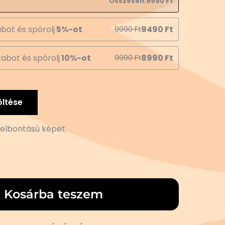
Összesen:
9990
Ft
bot és spórolj
5%-ot
9490
Ft
9990
Ft
abot és spórolj
10%-ot
8990
Ft
9990
Ft
öltése
 felbontású képet
Kosárba teszem