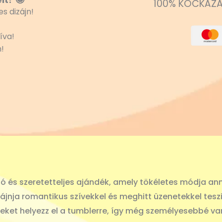
it? 🤩
100% KOCKÁZA
s dizájn!
íva!
!
és szeretetteljes ajándék, amely tökéletes módja ann
ájnja romantikus szívekkel és meghitt üzenetekkel tesz
eket helyezz el a tumblerre, így még személyesebbé va