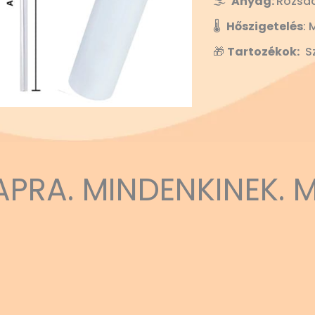
🌫️
Anyag:
Rozsd
🌡️
Hőszigetelés
: 
🎁
Tartozékok:
Sz
APRA. MINDENKINEK. 