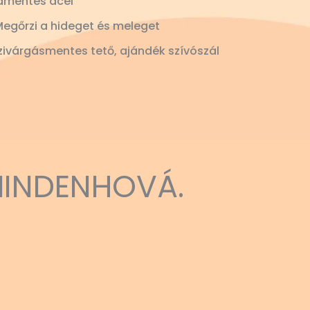
amentes acél
Megőrzi a hideget és meleget
ivárgásmentes tető, ajándék szívószál
MINDENHOVÁ.