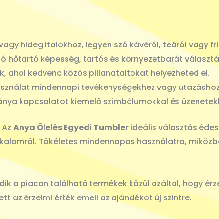
vagy hideg italokhoz, legyen szó kávéról, teáról vagy fris
ló hőtartó képesség, tartós és környezetbarát választá
, ahol kedvenc közös pillanataitokat helyezheted el.
sználat mindennapi tevékenységekhez vagy utazáshoz
nya kapcsolatot kiemelő szimbólumokkal és üzenetekk
Az
Anya Ölelés Egyedi Tumbler
ideális választás éde
lkalomról. Tökéletes mindennapos használatra, miközbe
ik a piacon található termékek közül azáltal, hogy érz
t az érzelmi érték emeli az ajándékot új szintre.