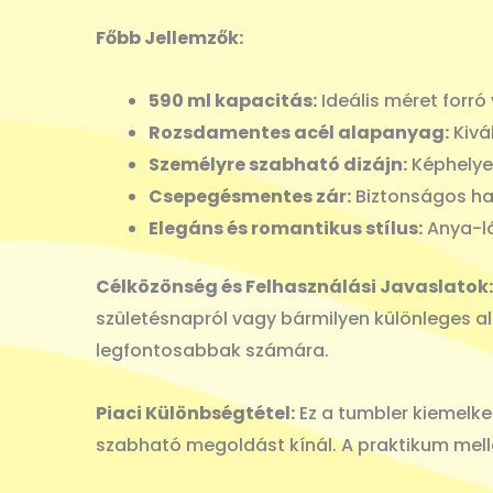
Főbb Jellemzők:
590 ml kapacitás:
Ideális méret forró 
Rozsdamentes acél alapanyag:
Kivá
Személyre szabható dizájn:
Képhelyek
Csepegésmentes zár:
Biztonságos ha
Elegáns és romantikus stílus:
Anya-lá
Célközönség és Felhasználási Javaslatok:
születésnapról vagy bármilyen különleges a
legfontosabbak számára.
Piaci Különbségtétel:
Ez a tumbler kiemelked
szabható megoldást kínál. A praktikum mellet