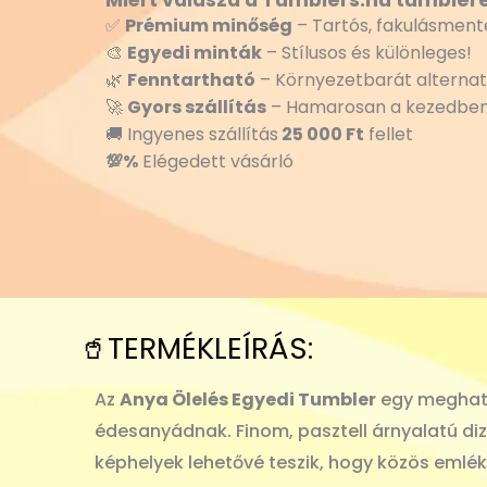
Miért válaszd a Tumblers.hu tumblere
✅
Prémium minőség
– Tartós, fakulásmente
🎨
Egyedi minták
– Stílusos és különleges!
🌿
Fenntartható
– Környezetbarát alternat
🚀
Gyors szállítás
– Hamarosan a kezedben
🚚 Ingyenes szállítás
25 000 Ft
fellet
💯%
Elégedett vásárló
🥤TERMÉKLEÍRÁS:
Az
Anya Ölelés Egyedi Tumbler
egy megható 
édesanyádnak. Finom, pasztell árnyalatú diz
képhelyek lehetővé teszik, hogy közös emlék