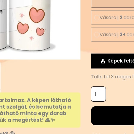
Vásárolj
2
dara
Vásárolj
3+
dar
Képek felt
Tölts fel 3 magas
artalmaz. A képen látható
nt szolgál, és bemutatja a
látható minta egy darab
ük a megértést! 🙏✨