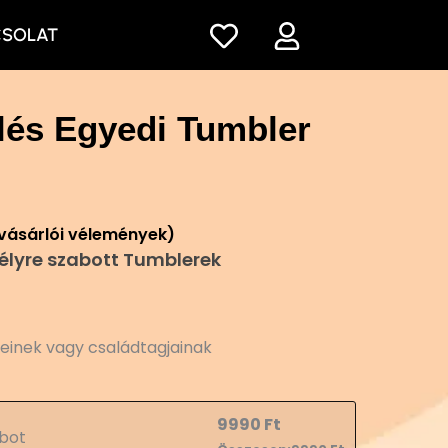
CSOLAT
lés Egyedi Tumbler
vásárlói vélemények)
lyre szabott Tumblerek
teinek vagy családtagjainak
9990
Ft
bot