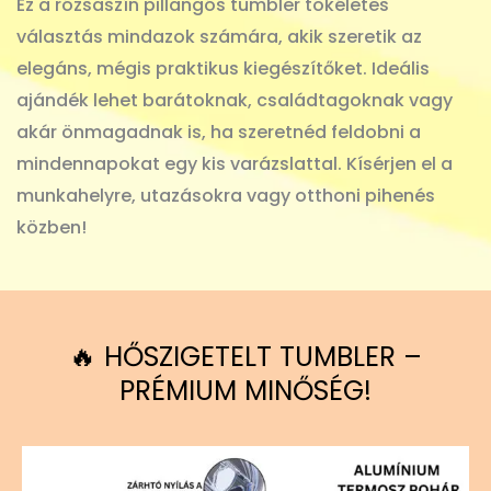
Ez a rózsaszín pillangós tumbler tökéletes
választás mindazok számára, akik szeretik az
elegáns, mégis praktikus kiegészítőket. Ideális
ajándék lehet barátoknak, családtagoknak vagy
akár önmagadnak is, ha szeretnéd feldobni a
mindennapokat egy kis varázslattal. Kísérjen el a
munkahelyre, utazásokra vagy otthoni pihenés
közben!
🔥 HŐSZIGETELT TUMBLER –
PRÉMIUM MINŐSÉG!