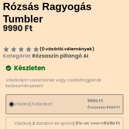
Rózsás Ragyogás
Tumbler
9990
Ft
(
0
vásárlói vélemények)
Kategória:
Rózsaszín pillangó AI
Készleten
Rózsás
Vásároljon szeretteinek vagy családtagjainak
Ragyogás
kedvezményesen!
Tumbler
mennyiség
9990
Ft
Vásárolj
1
darabot
Összesen:
9990
Ft
Vásárolj
2
darabot és spórolj
5%-ot
9490
Ft
9990
Ft