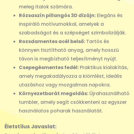
meleg italok számára.
Rózsaszín pillangós 3D dizájn:
Elegáns és
inspiráló motívumokkal, amelyek a
szabadságot és a szépséget szimbolizálják.
Rozsdamentes acél belső:
Tartós és
könnyen tisztítható anyag, amely hosszú
távon is megbízható teljesítményt nyújt.
Csepegésmentes fedél:
Praktikus kialakítás,
amely megakadályozza a kiömlést, ideális
utazáshoz vagy mozgalmas napokra.
Környezetbarát megoldás:
Újrahasználható
tumbler, amely segít csökkenteni az egyszer
használatos poharak használatát.
Életstílus Javaslat: