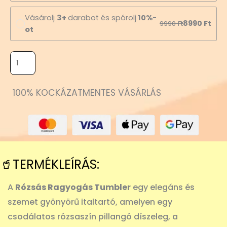
Vásárolj
3+
darabot és spórolj
10%-
8990
Ft
9990
Ft
ot
100% KOCKÁZATMENTES VÁSÁRLÁS
🥤TERMÉKLEÍRÁS:
A
Rózsás Ragyogás Tumbler
egy elegáns és
szemet gyönyörű italtartó, amelyen egy
csodálatos rózsaszín pillangó díszeleg, a