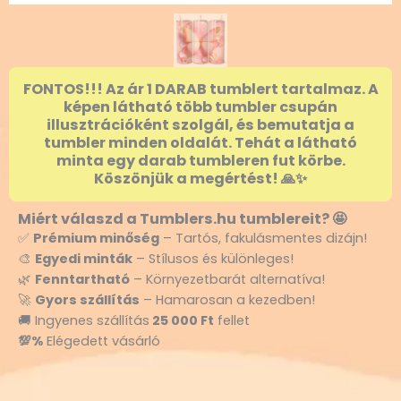
FONTOS!!! Az ár 1 DARAB tumblert tartalmaz. A
képen látható több tumbler csupán
illusztrációként szolgál, és bemutatja a
tumbler minden oldalát. Tehát a látható
minta egy darab tumbleren fut körbe.
Köszönjük a megértést! 🙏✨
Miért válaszd a Tumblers.hu tumblereit? 🤩
✅
Prémium minőség
– Tartós, fakulásmentes dizájn!
🎨
Egyedi minták
– Stílusos és különleges!
🌿
Fenntartható
– Környezetbarát alternatíva!
🚀
Gyors szállítás
– Hamarosan a kezedben!
🚚 Ingyenes szállítás
25 000 Ft
fellet
💯%
Elégedett vásárló