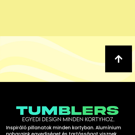
Inspiráló pillanatok minden kortyban. Alumínium
poharaink egyediséget és tartósságot visznek