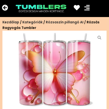
Ugrás
a
tartalomra
Kezdőlap
/
Kategóriák
/
Rózsaszín pillangó AI
/ Rózsás
Ragyogás Tumbler