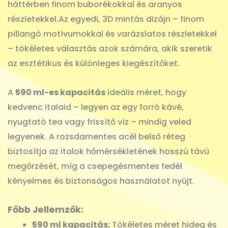
háttérben finom buborékokkal és aranyos
részletekkel.Az egyedi, 3D mintás dizájn – finom
pillangó motívumokkal és varázslatos részletekkel
– tökéletes választás azok számára, akik szeretik
az esztétikus és különleges kiegészítőket.
A
590 ml-es kapacitás
ideális méret, hogy
kedvenc italaid – legyen az egy forró kávé,
nyugtató tea vagy frissítő víz – mindig veled
legyenek. A rozsdamentes acél belső réteg
biztosítja az italok hőmérsékletének hosszú távú
megőrzését, míg a csepegésmentes fedél
kényelmes és biztonságos használatot nyújt.
Főbb Jellemzők:
590 ml kapacitás:
Tökéletes méret hideg és