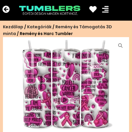
Ugrás
a
tartalomra
Kezdőlap
/
Kategóriák
/
Remény és Támogatás 3D
minta
/ Remény és Harc Tumbler