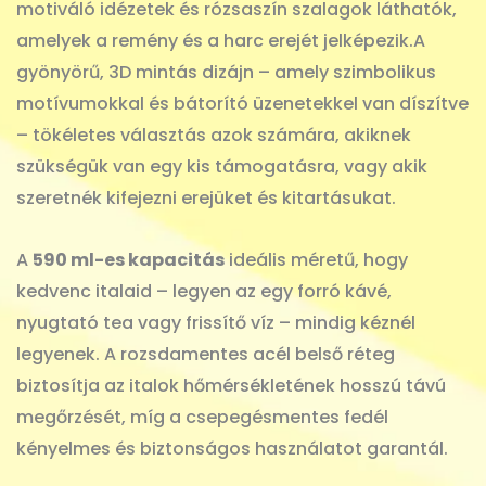
motiváló idézetek és rózsaszín szalagok láthatók,
amelyek a remény és a harc erejét jelképezik.A
gyönyörű, 3D mintás dizájn – amely szimbolikus
motívumokkal és bátorító üzenetekkel van díszítve
– tökéletes választás azok számára, akiknek
szükségük van egy kis támogatásra, vagy akik
szeretnék kifejezni erejüket és kitartásukat.
A
590 ml-es kapacitás
ideális méretű, hogy
kedvenc italaid – legyen az egy forró kávé,
nyugtató tea vagy frissítő víz – mindig kéznél
legyenek. A rozsdamentes acél belső réteg
biztosítja az italok hőmérsékletének hosszú távú
megőrzését, míg a csepegésmentes fedél
kényelmes és biztonságos használatot garantál.