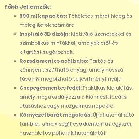
Főbb Jellemzők:
590 ml kapacitás:
Tökéletes méret hideg és
meleg italok számára.
Inspiráló 3D dizájn:
Motiváló üzenetekkel és
szimbolikus mintákkal, amelyek erőt és
kitartást sugároznak.
Rozsdamentes acél belső:
Tartós és
könnyen tisztítható anyag, amely hosszú
távon is megbízható teljesítményt nyújt.
Csepegésmentes fedél:
Praktikus kialakítás,
amely megakadályozza a kiömlést, ideális
utazáshoz vagy mozgalmas napokra.
Környezetbarát megoldás:
Újrahasználható
tumbler, amely segít csökkenteni az egyszer
használatos poharak használatát.