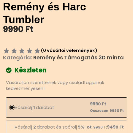
Remény és Harc
Tumbler
9990
Ft
(
0
vásárlói vélemények)
Kategória:
Remény és Támogatás 3D minta
Készleten
Remény
Vásároljon szeretteinek vagy családtagjainak
és
kedvezményesen!
Harc
Tumbler
mennyiség
9990
Ft
Vásárolj
1
darabot
Összesen:
9990
Ft
Vásárolj
2
darabot és spórolj
5%-ot
9490
Ft
9990
Ft