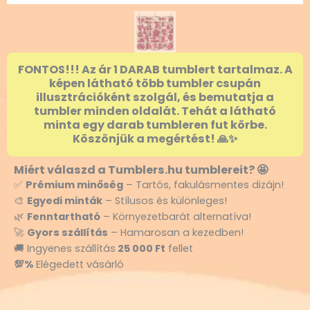
FONTOS!!! Az ár 1 DARAB tumblert tartalmaz. A
képen látható több tumbler csupán
illusztrációként szolgál, és bemutatja a
tumbler minden oldalát. Tehát a látható
minta egy darab tumbleren fut körbe.
Köszönjük a megértést! 🙏✨
Miért válaszd a Tumblers.hu tumblereit? 🤩
✅
Prémium minőség
– Tartós, fakulásmentes dizájn!
🎨
Egyedi minták
– Stílusos és különleges!
🌿
Fenntartható
– Környezetbarát alternatíva!
🚀
Gyors szállítás
– Hamarosan a kezedben!
🚚 Ingyenes szállítás
25 000 Ft
fellet
💯%
Elégedett vásárló