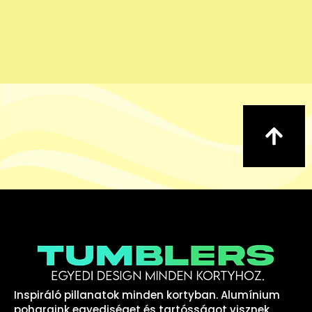
Inspiráló pillanatok minden kortyban. Alumínium
poharaink egyediséget és tartósságot visznek