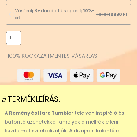
Vásárolj
3+
darabot és spórolj
10%-
8990
Ft
9990
Ft
ot
100% KOCKÁZATMENTES VÁSÁRLÁS
🥤TERMÉKLEÍRÁS:
A
Remény és Harc Tumbler
tele van inspiráló és
bátorító üzenetekkel, amelyek a mellrák elleni
küzdelmet szimbolizálják. A dizájnon különféle