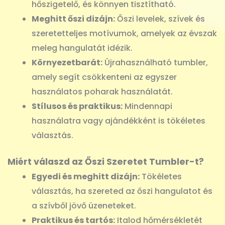
hőszigetelő, és könnyen tisztítható.
Meghitt őszi dizájn:
Őszi levelek, szívek és
szeretetteljes motívumok, amelyek az évszak
meleg hangulatát idézik.
Környezetbarát:
Újrahasználható tumbler,
amely segít csökkenteni az egyszer
használatos poharak használatát.
Stílusos és praktikus:
Mindennapi
használatra vagy ajándékként is tökéletes
választás.
Miért válaszd az Őszi Szeretet Tumbler-t?
Egyedi és meghitt dizájn:
Tökéletes
választás, ha szereted az őszi hangulatot és
a szívből jövő üzeneteket.
Praktikus és tartós:
Italod hőmérsékletét