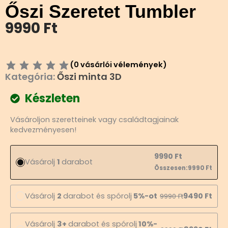
Őszi Szeretet Tumbler
9990
Ft
(
0
vásárlói vélemények)
Kategória:
Őszi minta 3D
Készleten
Őszi
Vásároljon szeretteinek vagy családtagjainak
Szeretet
kedvezményesen!
Tumbler
mennyiség
9990
Ft
Vásárolj
1
darabot
Összesen:
9990
Ft
Vásárolj
2
darabot és spórolj
5%-ot
9490
Ft
9990
Ft
Vásárolj
3+
darabot és spórolj
10%-