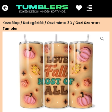
Ugrás
a
tartalomra
Kezdőlap
/
Kategóriák
/
Őszi minta 3D
/ Őszi Szeretet
Tumbler