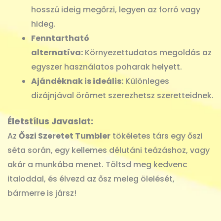
hosszú ideig megőrzi, legyen az forró vagy
hideg.
Fenntartható
alternatíva:
Környezettudatos megoldás az
egyszer használatos poharak helyett.
Ajándéknak is ideális:
Különleges
dizájnjával örömet szerezhetsz szeretteidnek.
Életstílus Javaslat:
Az
Őszi Szeretet Tumbler
tökéletes társ egy őszi
séta során, egy kellemes délutáni teázáshoz, vagy
akár a munkába menet. Töltsd meg kedvenc
italoddal, és élvezd az ősz meleg ölelését,
bármerre is jársz!