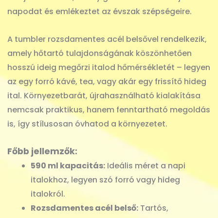
napodat és emlékeztet az évszak szépségeire.
A tumbler rozsdamentes acél belsővel rendelkezik,
amely hőtartó tulajdonságának köszönhetően
hosszú ideig megőrzi italod hőmérsékletét – legyen
az egy forró kávé, tea, vagy akár egy frissítő hideg
ital. Környezetbarát, újrahasználható kialakítása
nemcsak praktikus, hanem fenntartható megoldás
is, így stílusosan óvhatod a környezetet.
Főbb jellemzők:
590 ml kapacitás:
Ideális méret a napi
italokhoz, legyen szó forró vagy hideg
italokról.
Rozsdamentes acél belső:
Tartós,