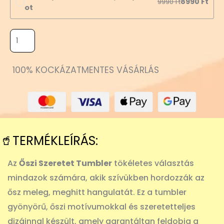
8990
Ft
9990
Ft
ot
100% KOCKÁZATMENTES VÁSÁRLÁS
🥤TERMÉKLEÍRÁS:
Az
Őszi Szeretet Tumbler
tökéletes választás
mindazok számára, akik szívükben hordozzák az
ősz meleg, meghitt hangulatát. Ez a tumbler
gyönyörű, őszi motívumokkal és szeretetteljes
dizájnnal készült, amely garantáltan feldobja a