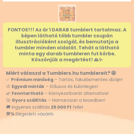
FONTOS!!! Az ár 1 DARAB tumblert tartalmaz. A
képen látható több tumbler csupán
illusztrációként szolgál, és bemutatja a
tumbler minden oldalát. Tehát a látható
minta egy darab tumbleren fut körbe.
Köszönjük a megértést! 🙏✨
Miért válaszd a Tumblers.hu tumblereit? 🤩
✅
Prémium minőség
– Tartós, fakulásmentes dizájn!
🎨
Egyedi minták
– Stílusos és különleges!
🌿
Fenntartható
– Környezetbarát alternatíva!
🚀
Gyors szállítás
– Hamarosan a kezedben!
🚚 Ingyenes szállítás
25 000 Ft
fellet
💯%
Elégedett vásárló