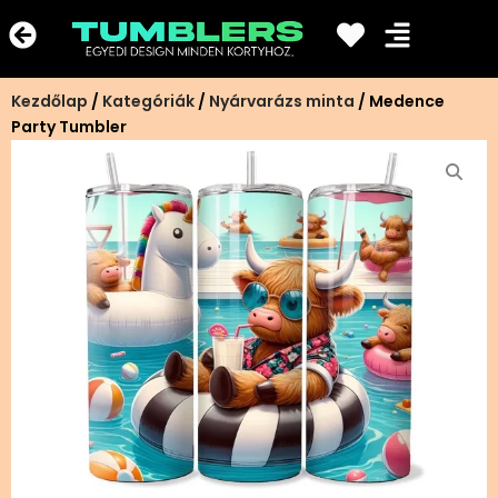
Ugrás
a
tartalomra
Kezdőlap
/
Kategóriák
/
Nyárvarázs minta
/ Medence
Party Tumbler