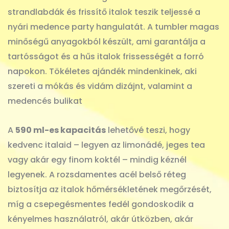
strandlabdák és frissítő italok teszik teljessé a
nyári medence party hangulatát. A tumbler magas
minőségű anyagokból készült, ami garantálja a
tartósságot és a hűs italok frissességét a forró
napokon. Tökéletes ajándék mindenkinek, aki
szereti a mókás és vidám dizájnt, valamint a
medencés bulikat
A
590 ml-es kapacitás
lehetővé teszi, hogy
kedvenc italaid – legyen az limonádé, jeges tea
vagy akár egy finom koktél – mindig kéznél
legyenek. A rozsdamentes acél belső réteg
biztosítja az italok hőmérsékletének megőrzését,
míg a csepegésmentes fedél gondoskodik a
kényelmes használatról, akár útközben, akár