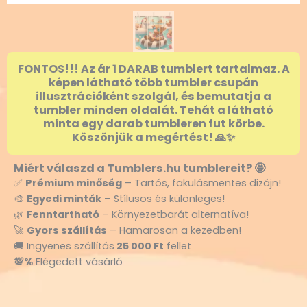
FONTOS!!! Az ár 1 DARAB tumblert tartalmaz. A
képen látható több tumbler csupán
illusztrációként szolgál, és bemutatja a
tumbler minden oldalát. Tehát a látható
minta egy darab tumbleren fut körbe.
Köszönjük a megértést! 🙏✨
Miért válaszd a Tumblers.hu tumblereit? 🤩
✅
Prémium minőség
– Tartós, fakulásmentes dizájn!
🎨
Egyedi minták
– Stílusos és különleges!
🌿
Fenntartható
– Környezetbarát alternatíva!
🚀
Gyors szállítás
– Hamarosan a kezedben!
🚚 Ingyenes szállítás
25 000 Ft
fellet
💯%
Elégedett vásárló