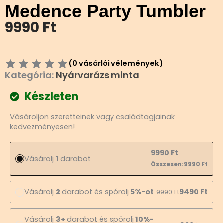
Medence Party Tumbler
9990
Ft
(
0
vásárlói vélemények)
Kategória:
Nyárvarázs minta
Készleten
Medence
Vásároljon szeretteinek vagy családtagjainak
Party
kedvezményesen!
Tumbler
mennyiség
9990
Ft
Vásárolj
1
darabot
Összesen:
9990
Ft
Vásárolj
2
darabot és spórolj
5%-ot
9490
Ft
9990
Ft
Vásárolj
3+
darabot és spórolj
10%-