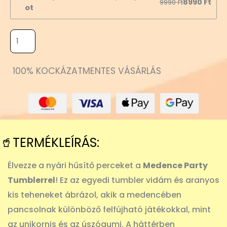
8990
Ft
9990
Ft
ot
100% KOCKÁZATMENTES VÁSÁRLÁS
🥤TERMÉKLEÍRÁS:
Élvezze a nyári hűsítő perceket a
Medence Party
Tumblerrel
! Ez az egyedi tumbler vidám és aranyos
kis teheneket ábrázol, akik a medencében
pancsolnak különböző felfújható játékokkal, mint
az unikornis és az úszógumi. A háttérben