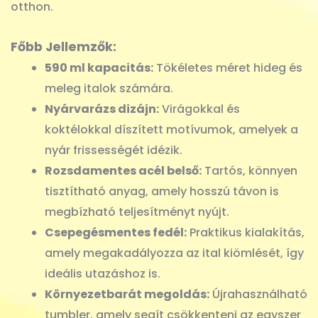
otthon.
Főbb Jellemzők:
590 ml kapacitás:
Tökéletes méret hideg és
meleg italok számára.
Nyárvarázs dizájn:
Virágokkal és
koktélokkal díszített motívumok, amelyek a
nyár frissességét idézik.
Rozsdamentes acél belső:
Tartós, könnyen
tisztítható anyag, amely hosszú távon is
megbízható teljesítményt nyújt.
Csepegésmentes fedél:
Praktikus kialakítás,
amely megakadályozza az ital kiömlését, így
ideális utazáshoz is.
Környezetbarát megoldás:
Újrahasználható
tumbler, amely segít csökkenteni az egyszer