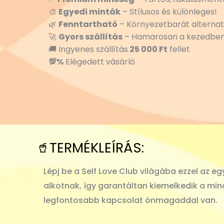
🎨
Egyedi minták
– Stílusos és különleges!
🌿
Fenntartható
– Környezetbarát alternat
🚀
Gyors szállítás
– Hamarosan a kezedben
🚚 Ingyenes szállítás
25 000 Ft
fellet
💯%
Elégedett vásárló
🥤TERMÉKLEÍRÁS:
Lépj be a Self Love Club világába ezzel az eg
alkotnak, így garantáltan kiemelkedik a mind
legfontosabb kapcsolat önmagaddal van.