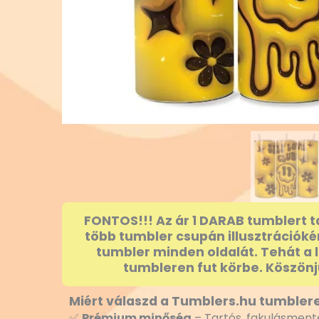
FONTOS!!! Az ár 1 DARAB tumblert t
több tumbler csupán illusztrációké
tumbler minden oldalát. Tehát a 
tumbleren fut körbe. Köszönj
Miért válaszd a Tumblers.hu tumblere
✅
Prémium minőség
– Tartós, fakulásmente