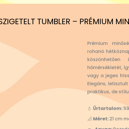
SZIGETELT TUMBLER – PRÉMIUM MI
Prémium minősé
rohanó hétköznap
köszönhetően
hőmérsékletét, íg
vagy a jeges fris
Elegáns, letisztu
praktikus, de stíl
💧
Űrtartalom:
59
📐
Méret:
21 cm m