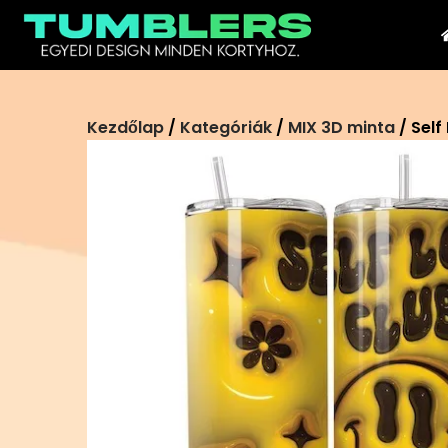
Ugrás
a
tartalomra
Kezdőlap
/
Kategóriák
/
MIX 3D minta
/ Self