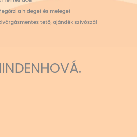
amentes acél
Megőrzi a hideget és meleget
ivárgásmentes tető, ajándék szívószál
MINDENHOVÁ.