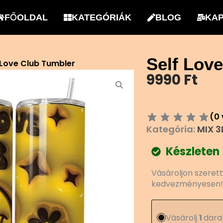
FŐOLDAL
KATEGÓRIÁK
BLOG
KA
Self Lov
 Love Club Tumbler
9990
Ft
(
0
Kategória:
MIX 3
Készleten
Self
Vásároljon szeret
Love
kedvezményesen!
Club
Tumbler
mennyiség
Vásárolj
1
dara