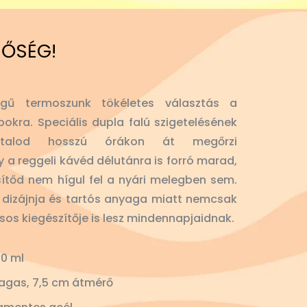
NŐSÉG!
gű termoszunk tökéletes választás a
okra. Speciális dupla falú szigetelésének
 italod hosszú órákon át megőrzi
y a reggeli kávéd délutánra is forró marad,
sítőd nem hígul fel a nyári melegben sem.
lt dizájnja és tartós anyaga miatt nemcsak
usos kiegészítője is lesz mindennapjaidnak.
0 ml
agas, 7,5 cm átmérő