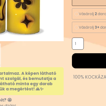
Vásárolj
2
dara
Vásárolj
3+
dar
artalmaz. A képen látható
100% KOCKÁZA
nt szolgál, és bemutatja a
látható minta egy darab
ük a megértést! 🙏✨
it? 🤩
s dizájn!