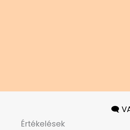
🗨️ 
Értékelések