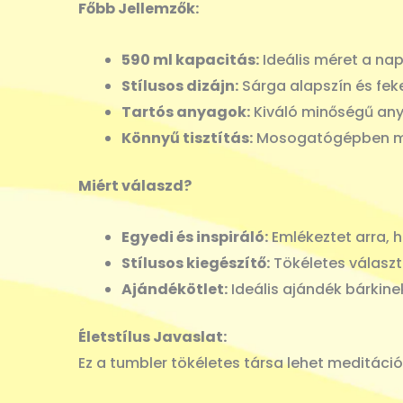
Főbb Jellemzők:
590 ml kapacitás:
Ideális méret a nap
Stílusos dizájn:
Sárga alapszín és fek
Tartós anyagok:
Kiváló minőségű any
Könnyű tisztítás:
Mosogatógépben mos
Miért válaszd?
Egyedi és inspiráló:
Emlékeztet arra, 
Stílusos kiegészítő:
Tökéletes választá
Ajándékötlet:
Ideális ajándék bárkinek
Életstílus Javaslat:
Ez a tumbler tökéletes társa lehet meditációs 