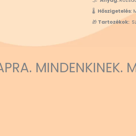
🌫️
Anyag:
Rozsd
🌡️
Hőszigetelés
: 
🎁
Tartozékok:
Sz
APRA. MINDENKINEK. 