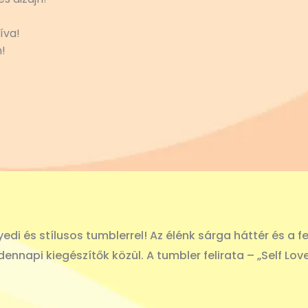
íva!
!
yedi és stílusos tumblerrel! Az élénk sárga háttér és a
ennapi kiegészítők közül. A tumbler felirata – „Self Lov