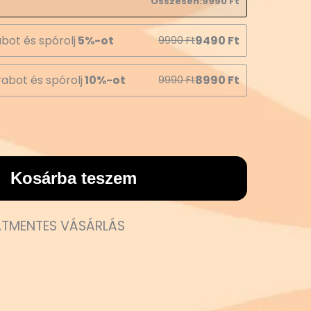
Összesen:
9990
Ft
bot és spórolj
5%-ot
9490
Ft
9990
Ft
abot és spórolj
10%-ot
8990
Ft
9990
Ft
Kosárba teszem
TMENTES VÁSÁRLÁS