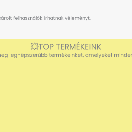
rolt felhasználók írhatnak véleményt.
💥TOP TERMÉKEINK
eg legnépszerűbb termékeinket, amelyeket mindenk