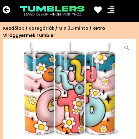
Ugrás
a
tartalomra
Kezdőlap
/
Kategóriák
/
MIX 3D minta
/ Retro
Virággyermek Tumbler