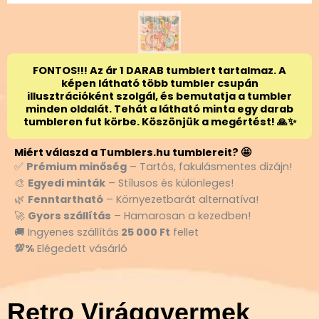
FONTOS!!! Az ár 1 DARAB tumblert tartalmaz. A
képen látható több tumbler csupán
illusztrációként szolgál, és bemutatja a tumbler
minden oldalát. Tehát a látható minta egy darab
tumbleren fut körbe. Köszönjük a megértést! 🙏✨
Miért válaszd a Tumblers.hu tumblereit? 🤩
✅
Prémium minőség
– Tartós, fakulásmentes dizájn!
🎨
Egyedi minták
– Stílusos és különleges!
🌿
Fenntartható
– Környezetbarát alternatíva!
🚀
Gyors szállítás
– Hamarosan a kezedben!
🚚 Ingyenes szállítás
25 000 Ft
fellet
💯%
Elégedett vásárló
Retro Virággyermek