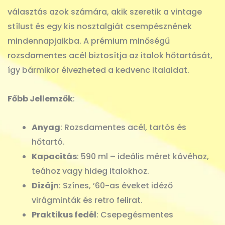
választás azok számára, akik szeretik a vintage
stílust és egy kis nosztalgiát csempésznének
mindennapjaikba. A prémium minőségű
rozsdamentes acél biztosítja az italok hőtartását,
így bármikor élvezheted a kedvenc italaidat.
Főbb Jellemzők
:
Anyag
: Rozsdamentes acél, tartós és
hőtartó.
Kapacitás
: 590 ml – ideális méret kávéhoz,
teához vagy hideg italokhoz.
Dizájn
: Színes, ’60-as éveket idéző
virágminták és retro felirat.
Praktikus fedél
: Csepegésmentes