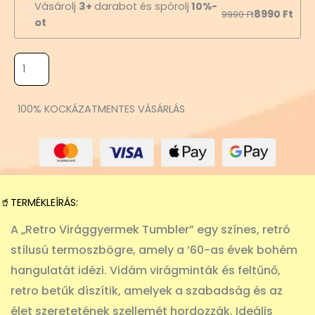
Vásárolj
3+
darabot és spórolj
10%-
8990
Ft
9990
Ft
ot
100% KOCKÁZATMENTES VÁSÁRLÁS
🥤TERMÉKLEÍRÁS:
A „Retro Virággyermek Tumbler” egy színes, retró
stílusú termoszbögre, amely a ’60-as évek bohém
hangulatát idézi. Vidám virágminták és feltűnő,
retro betűk díszítik, amelyek a szabadság és az
élet szeretetének szellemét hordozzák. Ideális