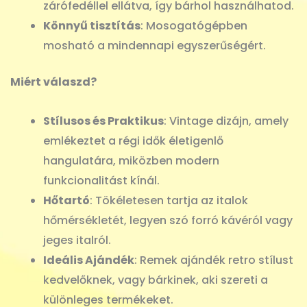
zárófedéllel ellátva, így bárhol használhatod.
Könnyű tisztítás
: Mosogatógépben
mosható a mindennapi egyszerűségért.
Miért válaszd?
Stílusos és Praktikus
: Vintage dizájn, amely
emlékeztet a régi idők életigenlő
hangulatára, miközben modern
funkcionalitást kínál.
Hőtartó
: Tökéletesen tartja az italok
hőmérsékletét, legyen szó forró kávéról vagy
jeges italról.
Ideális Ajándék
: Remek ajándék retro stílust
kedvelőknek, vagy bárkinek, aki szereti a
különleges termékeket.