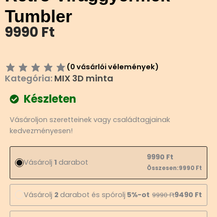
Tumbler
9990
Ft
(
0
vásárlói vélemények)
Kategória:
MIX 3D minta
Készleten
Retro
Vásároljon szeretteinek vagy családtagjainak
Virággyermek
kedvezményesen!
Tumbler
mennyiség
9990
Ft
Vásárolj
1
darabot
Összesen:
9990
Ft
Vásárolj
2
darabot és spórolj
5%-ot
9490
Ft
9990
Ft