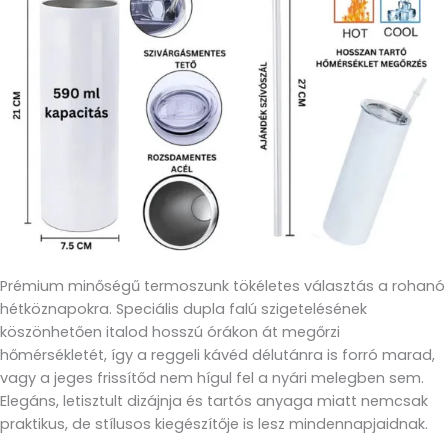
Prémium minőségű termoszunk tökéletes választás a rohanó
hétköznapokra. Speciális dupla falú szigetelésének
köszönhetően italod hosszú órákon át megőrzi
hőmérsékletét, így a reggeli kávéd délutánra is forró marad,
vagy a jeges frissítőd nem hígul fel a nyári melegben sem.
Elegáns, letisztult dizájnja és tartós anyaga miatt nemcsak
praktikus, de stílusos kiegészítője is lesz mindennapjaidnak.