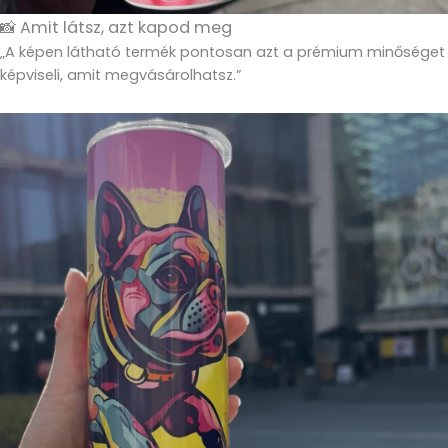
📸 Amit látsz, azt kapod meg
„A képen látható termék pontosan azt a prémium minőséget
képviseli, amit megvásárolhatsz.”