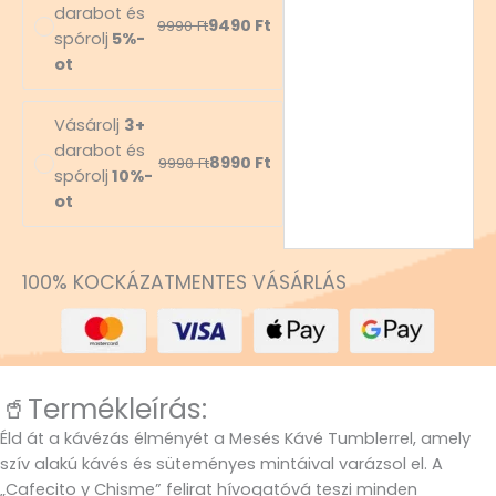
darabot és
9490
Ft
9990
Ft
spórolj
5%-
ot
Vásárolj
3+
darabot és
8990
Ft
9990
Ft
spórolj
10%-
ot
100% KOCKÁZATMENTES VÁSÁRLÁS
🥤Termékleírás:
Éld át a kávézás élményét a Mesés Kávé Tumblerrel, amely
szív alakú kávés és süteményes mintáival varázsol el. A
„Cafecito y Chisme” felirat hívogatóvá teszi minden