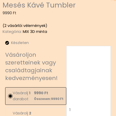
Mesés Kávé Tumbler
9990
Ft
(
2
vásárlói vélemények)
Kategória:
MIX 3D minta
Készleten
Mesés
Vásároljon
Kávé
Tumbler
szeretteinek vagy
mennyiség
családtagjainak
kedvezményesen!
Vásárolj
1
9990
Ft
darabot
Összesen:
9990
Ft
Vásárolj
2