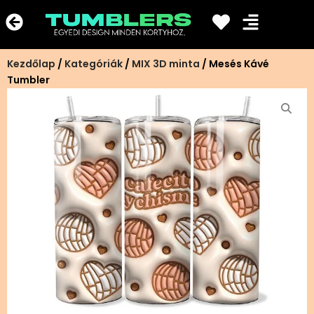
Ugrás
a
tartalomra
Kezdőlap
/
Kategóriák
/
MIX 3D minta
/ Mesés Kávé
Tumbler