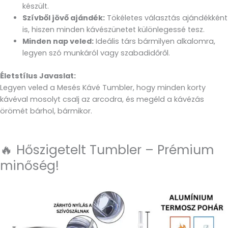
készült.
Szívből jövő ajándék:
Tökéletes választás ajándékként
is, hiszen minden kávészünetet különlegessé tesz.
Minden nap veled:
Ideális társ bármilyen alkalomra,
legyen szó munkáról vagy szabadidőről.
Életstílus Javaslat:
Legyen veled a Mesés Kávé Tumbler, hogy minden korty
kávéval mosolyt csalj az arcodra, és megéld a kávézás
örömét bárhol, bármikor.
🔥 Hőszigetelt Tumbler – Prémium
minőség!