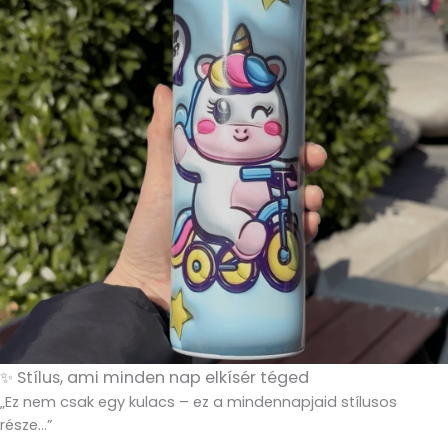
✨ Stílus, ami minden nap elkísér téged
„Ez nem csak egy kulacs – ez a mindennapjaid stílusos
része…”