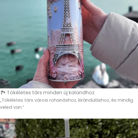
🏞️ Tökéletes társ minden új kalandhoz
„Tökéletes társ városi rohanáshoz, kiránduláshoz, és mindig
veled van.”