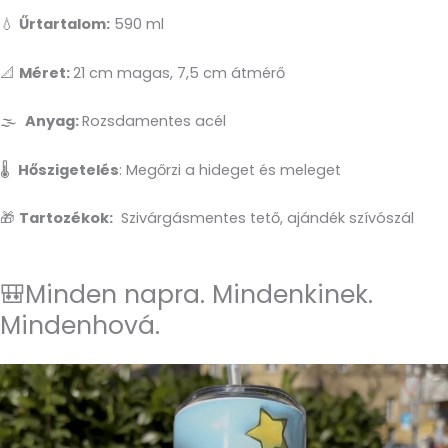
💧
Űrtartalom:
590 ml
📐
Méret:
21 cm magas, 7,5 cm átmérő
🌫️
Anyag:
Rozsdamentes acél
🌡️
Hőszigetelés
: Megőrzi a hideget és meleget
🎁
Tartozékok:
Szivárgásmentes tető, ajándék szívószál
🎒Minden napra. Mindenkinek.
Mindenhová.