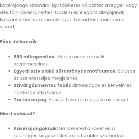
kávérajongó számára, így tökéletes választás a reggeli vagy
délutáni kávészünethez. Modern és elegáns dizájnjának
köszönhetően ez a tumbler igazi társad lesz, bárhová is
viszed.
Főbb Jellemzők:
590 ml kapacitás:
Ideális méret a kávék
szerelmeseinek.
Egyedi szív alakú süteményes motívumok:
Stílusos
és szeretetteljes megjelenés.
Szivárgásmentes fedél:
Biztonságos és kényelmes
hordozás útközben is.
Tartós anyag:
Hosszú távon is megőrzi minőségét.
Miért válaszd?
Kávérajongóknak:
Ha szereted a kávét és a
különleges kiegészítőket, ez a tumbler számodra