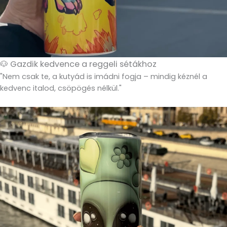
🐶 Gazdik kedvence a reggeli sétákhoz
"Nem csak te, a kutyád is imádni fogja – mindig kéznél a
kedvenc italod, csöpögés nélkül."