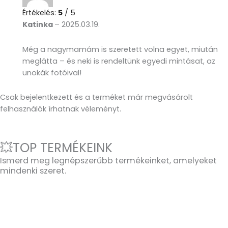
Értékelés:
5
/ 5
Katinka
–
2025.03.19.
Még a nagymamám is szeretett volna egyet, miután
meglátta – és neki is rendeltünk egyedi mintásat, az
unokák fotóival!
Csak bejelentkezett és a terméket már megvásárolt
felhasználók írhatnak véleményt.
💥TOP TERMÉKEINK
Ismerd meg legnépszerűbb termékeinket, amelyeket
mindenki szeret.