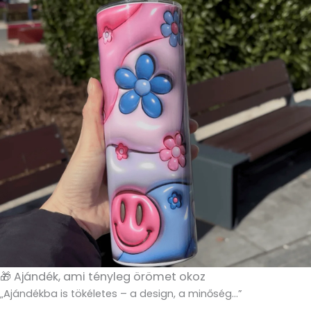
🎁 Ajándék, ami tényleg örömet okoz
„Ajándékba is tökéletes – a design, a minőség…”