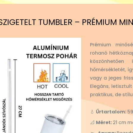
SZIGETELT TUMBLER – PRÉMIUM MI
Prémium minősé
rohanó hétköznap
köszönhetően
hőmérsékletét, íg
vagy a jeges fris
Elegáns, letisztu
praktikus, de stíl
💧
Űrtartalom:
59
📐
Méret:
21 cm m