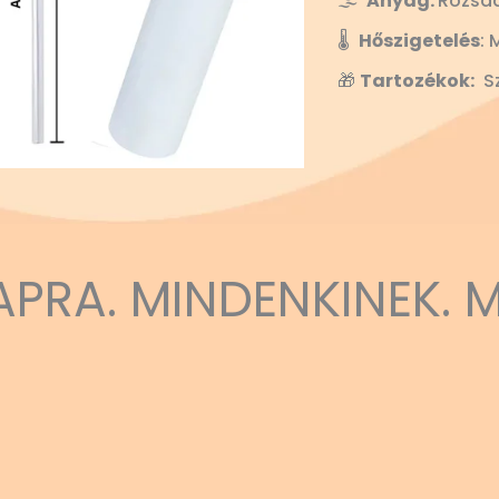
🌫️
Anyag:
Rozsd
🌡️
Hőszigetelés
: 
🎁
Tartozékok:
Sz
APRA. MINDENKINEK. 