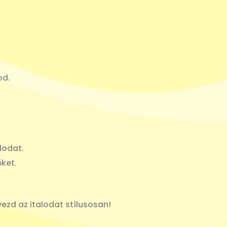
od.
lodat.
őket.
ezd az italodat stílusosan!