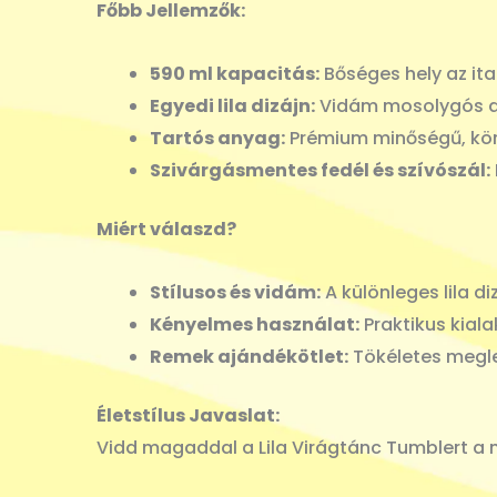
Főbb Jellemzők:
590 ml kapacitás:
Bőséges hely az ita
Egyedi lila dizájn:
Vidám mosolygós ar
Tartós anyag:
Prémium minőségű, könn
Szivárgásmentes fedél és szívószál:
Miért válaszd?
Stílusos és vidám:
A különleges lila d
Kényelmes használat:
Praktikus kial
Remek ajándékötlet:
Tökéletes meglep
Életstílus Javaslat:
Vidd magaddal a Lila Virágtánc Tumblert a m