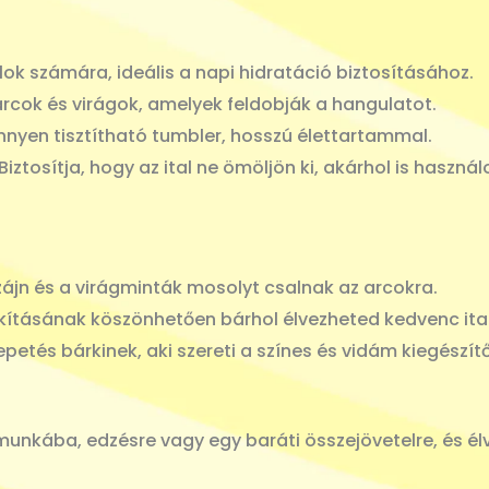
lok számára, ideális a napi hidratáció biztosításához.
cok és virágok, amelyek feldobják a hangulatot.
yen tisztítható tumbler, hosszú élettartammal.
Biztosítja, hogy az ital ne ömöljön ki, akárhol is használ
izájn és a virágminták mosolyt csalnak az arcokra.
akításának köszönhetően bárhol élvezheted kedvenc ita
etés bárkinek, aki szereti a színes és vidám kiegészít
unkába, edzésre vagy egy baráti összejövetelre, és élv