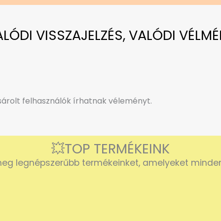
VALÓDI VISSZAJELZÉS, VALÓDI VÉLMÉ
rolt felhasználók írhatnak véleményt.
💥TOP TERMÉKEINK
eg legnépszerűbb termékeinket, amelyeket mindenk