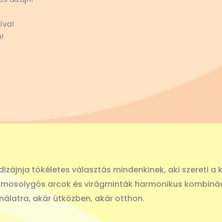
íva!
!
izájnja tökéletes választás mindenkinek, aki szereti a k
t a mosolygós arcok és virágminták harmonikus kombin
nálatra, akár útközben, akár otthon.