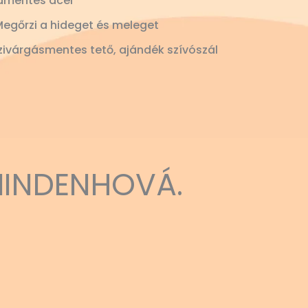
amentes acél
Megőrzi a hideget és meleget
ivárgásmentes tető, ajándék szívószál
MINDENHOVÁ.