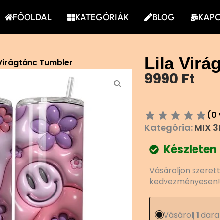
FŐOLDAL
KATEGÓRIÁK
BLOG
KAP
Lila Virá
 Virágtánc Tumbler
9990
Ft
(
0
Kategória:
MIX 3
Készleten
Lila
Vásároljon szeret
Virágtánc
kedvezményesen!
Tumbler
mennyiség
Vásárolj
1
dara