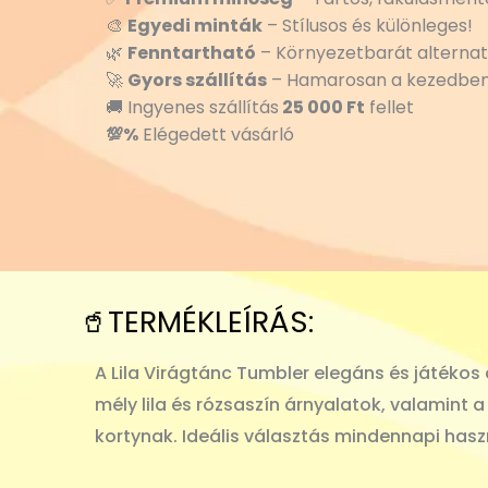
🎨
Egyedi minták
– Stílusos és különleges!
🌿
Fenntartható
– Környezetbarát alternat
🚀
Gyors szállítás
– Hamarosan a kezedben
🚚 Ingyenes szállítás
25 000 Ft
fellet
💯%
Elégedett vásárló
🥤TERMÉKLEÍRÁS:
A Lila Virágtánc Tumbler elegáns és játékos d
mély lila és rózsaszín árnyalatok, valamin
kortynak. Ideális választás mindennapi hasz