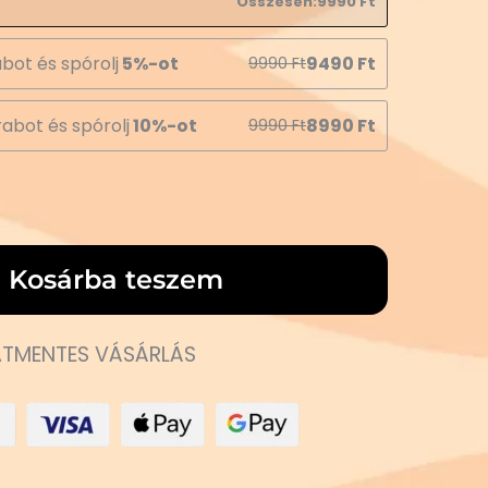
Összesen:
9990
Ft
bot és spórolj
5%-ot
9490
Ft
9990
Ft
abot és spórolj
10%-ot
8990
Ft
9990
Ft
Kosárba teszem
TMENTES VÁSÁRLÁS