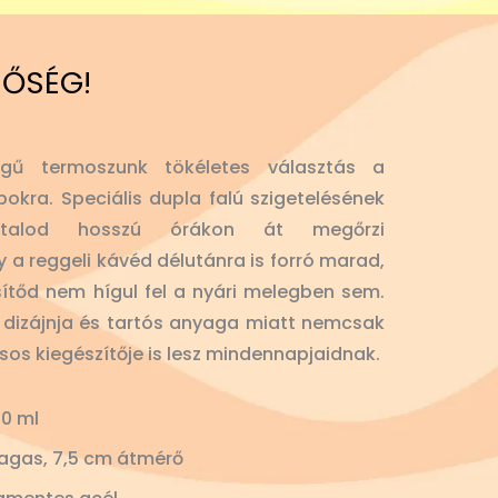
NŐSÉG!
gű termoszunk tökéletes választás a
okra. Speciális dupla falú szigetelésének
 italod hosszú órákon át megőrzi
y a reggeli kávéd délutánra is forró marad,
sítőd nem hígul fel a nyári melegben sem.
lt dizájnja és tartós anyaga miatt nemcsak
usos kiegészítője is lesz mindennapjaidnak.
0 ml
agas, 7,5 cm átmérő