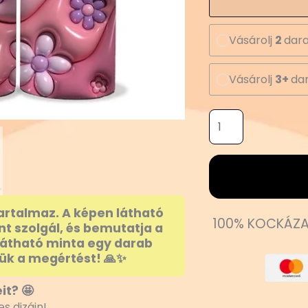
Vásárolj
2
dara
Vásárolj
3+
dar
artalmaz. A képen látható
100% KOCKÁZA
nt szolgál, és bemutatja a
látható minta egy darab
ük a megértést! 🙏✨
it? 🤩
s dizájn!