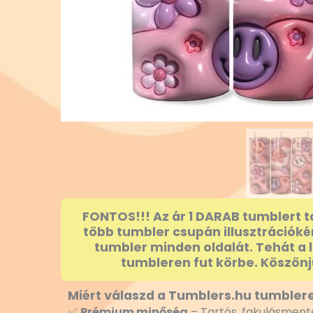
FONTOS!!! Az ár 1 DARAB tumblert t
több tumbler csupán illusztrációké
tumbler minden oldalát. Tehát a 
tumbleren fut körbe. Köszönj
Miért válaszd a Tumblers.hu tumblere
✅
Prémium minőség
– Tartós, fakulásmente