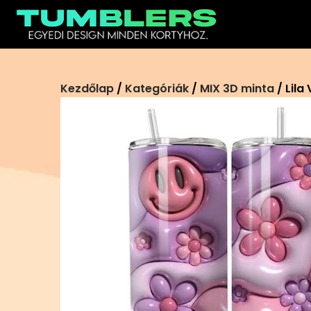
Ugrás
a
tartalomra
Kezdőlap
/
Kategóriák
/
MIX 3D minta
/ Lila