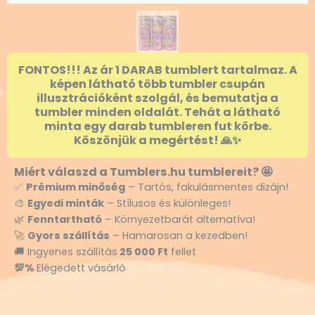
FONTOS!!! Az ár 1 DARAB tumblert tartalmaz. A
képen látható több tumbler csupán
illusztrációként szolgál, és bemutatja a
tumbler minden oldalát. Tehát a látható
minta egy darab tumbleren fut körbe.
Köszönjük a megértést! 🙏✨
Miért válaszd a Tumblers.hu tumblereit? 🤩
✅
Prémium minőség
– Tartós, fakulásmentes dizájn!
🎨
Egyedi minták
– Stílusos és különleges!
🌿
Fenntartható
– Környezetbarát alternatíva!
🚀
Gyors szállítás
– Hamarosan a kezedben!
🚚 Ingyenes szállítás
25 000 Ft
fellet
💯%
Elégedett vásárló