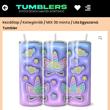
Ugrás
a
tartalomra
Kezdőlap
/
Kategóriák
/
MIX 3D minta
/ Lila Egyszarvú
Tumbler