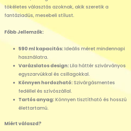
tökéletes választás azoknak, akik szeretik a
fantáziadús, mesebeli stílust.
Főbb Jellemzők:
590 ml kapacitás:
Ideális méret mindennapi
használatra.
Varázslatos design:
Lila háttér szivárványos
egyszarvúkkal és csillagokkal.
Könnyen hordozható:
Szivárgásmentes
fedéllel és szívószállal.
Tartós anyag:
Könnyen tisztítható és hosszú
élettartamú.
Miért válaszd?