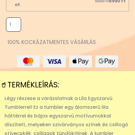
8990
Ft
9990
Ft
ot
100% KOCKÁZATMENTES VÁSÁRLÁS
🥤TERMÉKLEÍRÁS:
Légy részese a varázslatnak a Lila Egyszarvú
Tumblerrel! Ez a tumbler egy álomszerű lila
háttérrel és bájos egyszarvú motívumokkal
díszített, melyeken szivárványos színek és csillogó
szívecskék, csillagok tündökölnek. A tumbler