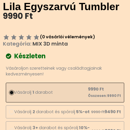
Lila Egyszarvú Tumbler
9990
Ft
(
0
vásárlói vélemények)
Kategória:
MIX 3D minta
Készleten
Lila
Vásároljon szeretteinek vagy családtagjainak
Egyszarvú
kedvezményesen!
Tumbler
mennyiség
9990
Ft
Vásárolj
1
darabot
Összesen:
9990
Ft
Vásárolj
2
darabot és spórolj
5%-ot
9490
Ft
9990
Ft
Vásárolj
3+
darabot és spórolj
10%-