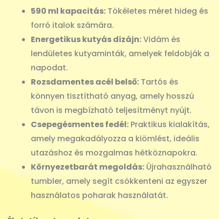
590 ml kapacitás:
Tökéletes méret hideg és
forró italok számára.
Energetikus kutyás dizájn:
Vidám és
lendületes kutyaminták, amelyek feldobják a
napodat.
Rozsdamentes acél belső:
Tartós és
könnyen tisztítható anyag, amely hosszú
távon is megbízható teljesítményt nyújt.
Csepegésmentes fedél:
Praktikus kialakítás,
amely megakadályozza a kiömlést, ideális
utazáshoz és mozgalmas hétköznapokra.
Környezetbarát megoldás:
Újrahasználható
tumbler, amely segít csökkenteni az egyszer
használatos poharak használatát.