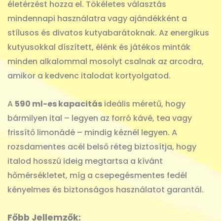
életérzést hozza el. Tökéletes választás
mindennapi használatra vagy ajándékként a
stílusos és divatos kutyabarátoknak. Az energikus
kutyusokkal díszített, élénk és játékos minták
minden alkalommal mosolyt csalnak az arcodra,
amikor a kedvenc italodat kortyolgatod.
A
590 ml-es kapacitás
ideális méretű, hogy
bármilyen ital – legyen az forró kávé, tea vagy
frissítő limonádé – mindig kéznél legyen. A
rozsdamentes acél belső réteg biztosítja, hogy
italod hosszú ideig megtartsa a kívánt
hőmérsékletet, míg a csepegésmentes fedél
kényelmes és biztonságos használatot garantál.
Főbb Jellemzők: