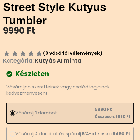
Street Style Kutyus
Tumbler
9990
Ft
(
0
vásárlói vélemények)
Kategória:
Kutyás AI minta
Készleten
Street
Vásároljon szeretteinek vagy családtagjainak
Style
kedvezményesen!
Kutyus
Tumbler
mennyiség
9990
Ft
Vásárolj
1
darabot
Összesen:
9990
Ft
Vásárolj
2
darabot és spórolj
5%-ot
9490
Ft
9990
Ft