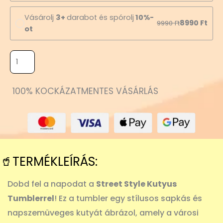
Vásárolj
3+
darabot és spórolj
10%-
8990
Ft
9990
Ft
ot
100% KOCKÁZATMENTES VÁSÁRLÁS
🥤TERMÉKLEÍRÁS:
Dobd fel a napodat a
Street Style Kutyus
Tumblerrel
! Ez a tumbler egy stílusos sapkás és
napszemüveges kutyát ábrázol, amely a városi