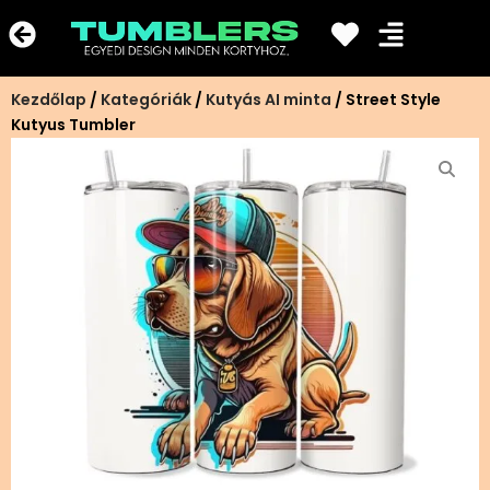
Ugrás
a
tartalomra
Kezdőlap
/
Kategóriák
/
Kutyás AI minta
/ Street Style
Kutyus Tumbler