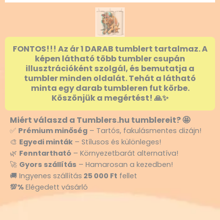
FONTOS!!! Az ár 1 DARAB tumblert tartalmaz. A
képen látható több tumbler csupán
illusztrációként szolgál, és bemutatja a
tumbler minden oldalát. Tehát a látható
minta egy darab tumbleren fut körbe.
Köszönjük a megértést! 🙏✨
Miért válaszd a Tumblers.hu tumblereit? 🤩
✅
Prémium minőség
– Tartós, fakulásmentes dizájn!
🎨
Egyedi minták
– Stílusos és különleges!
🌿
Fenntartható
– Környezetbarát alternatíva!
🚀
Gyors szállítás
– Hamarosan a kezedben!
🚚 Ingyenes szállítás
25 000 Ft
fellet
💯%
Elégedett vásárló