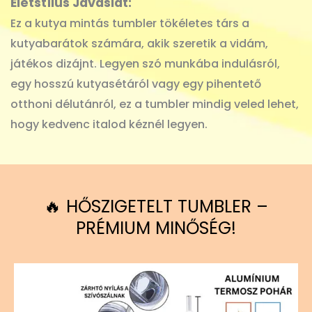
Életstílus Javaslat:
Ez a kutya mintás tumbler tökéletes társ a
kutyabarátok számára, akik szeretik a vidám,
játékos dizájnt. Legyen szó munkába indulásról,
egy hosszú kutyasétáról vagy egy pihentető
otthoni délutánról, ez a tumbler mindig veled lehet,
hogy kedvenc italod kéznél legyen.
🔥 HŐSZIGETELT TUMBLER –
PRÉMIUM MINŐSÉG!