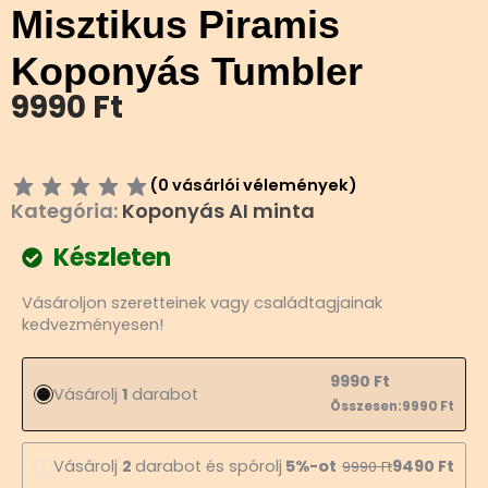
Misztikus Piramis
Koponyás Tumbler
9990
Ft
(
0
vásárlói vélemények)
Kategória:
Koponyás AI minta
Készleten
Misztikus
Vásároljon szeretteinek vagy családtagjainak
Piramis
kedvezményesen!
Koponyás
Tumbler
mennyiség
9990
Ft
Vásárolj
1
darabot
Összesen:
9990
Ft
Vásárolj
2
darabot és spórolj
5%-ot
9490
Ft
9990
Ft