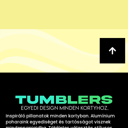
Inspiráló pillanatok minden kortyban. Alumínium
poharaink egyediséget és tartósságot visznek
mindennapjaidba. Tökéletes választás stílusos