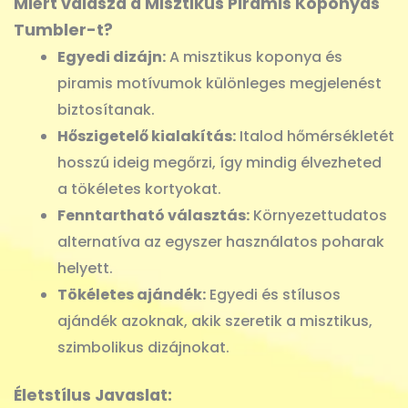
Miért válaszd a Misztikus Piramis Koponyás
Tumbler-t?
Egyedi dizájn:
A misztikus koponya és
piramis motívumok különleges megjelenést
biztosítanak.
Hőszigetelő kialakítás:
Italod hőmérsékletét
hosszú ideig megőrzi, így mindig élvezheted
a tökéletes kortyokat.
Fenntartható választás:
Környezettudatos
alternatíva az egyszer használatos poharak
helyett.
Tökéletes ajándék:
Egyedi és stílusos
ajándék azoknak, akik szeretik a misztikus,
szimbolikus dizájnokat.
Életstílus Javaslat: