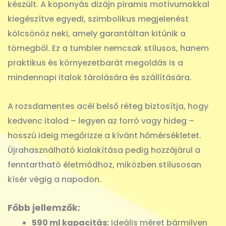
készült. A koponyás dizájn piramis motívumokkal
kiegészítve egyedi, szimbolikus megjelenést
kölcsönöz neki, amely garantáltan kitűnik a
tömegből. Ez a tumbler nemcsak stílusos, hanem
praktikus és környezetbarát megoldás is a
mindennapi italok tárolására és szállítására.
A rozsdamentes acél belső réteg biztosítja, hogy
kedvenc italod – legyen az forró vagy hideg –
hosszú ideig megőrizze a kívánt hőmérsékletet.
Újrahasználható kialakítása pedig hozzájárul a
fenntartható életmódhoz, miközben stílusosan
kísér végig a napodon.
Főbb jellemzők:
590 ml kapacitás:
Ideális méret bármilyen