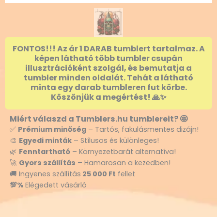
FONTOS!!! Az ár 1 DARAB tumblert tartalmaz. A
képen látható több tumbler csupán
illusztrációként szolgál, és bemutatja a
tumbler minden oldalát. Tehát a látható
minta egy darab tumbleren fut körbe.
Köszönjük a megértést! 🙏✨
Miért válaszd a Tumblers.hu tumblereit? 🤩
✅
Prémium minőség
– Tartós, fakulásmentes dizájn!
🎨
Egyedi minták
– Stílusos és különleges!
🌿
Fenntartható
– Környezetbarát alternatíva!
🚀
Gyors szállítás
– Hamarosan a kezedben!
🚚 Ingyenes szállítás
25 000 Ft
fellet
💯%
Elégedett vásárló