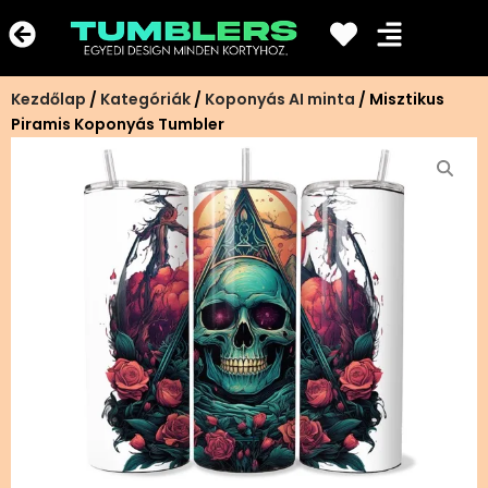
Ugrás
a
tartalomra
Kezdőlap
/
Kategóriák
/
Koponyás AI minta
/ Misztikus
Piramis Koponyás Tumbler