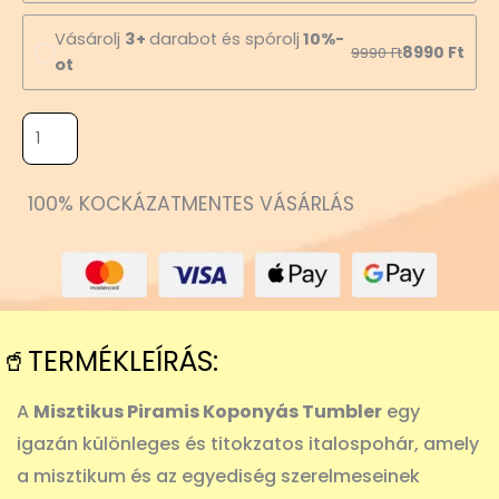
Vásárolj
3+
darabot és spórolj
10%-
8990
Ft
9990
Ft
ot
100% KOCKÁZATMENTES VÁSÁRLÁS
🥤TERMÉKLEÍRÁS:
A
Misztikus Piramis Koponyás Tumbler
egy
igazán különleges és titokzatos italospohár, amely
a misztikum és az egyediség szerelmeseinek