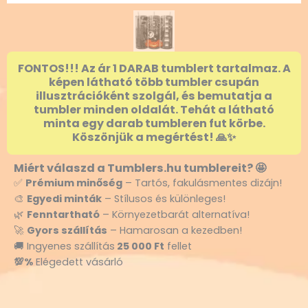
FONTOS!!! Az ár 1 DARAB tumblert tartalmaz. A
képen látható több tumbler csupán
illusztrációként szolgál, és bemutatja a
tumbler minden oldalát. Tehát a látható
minta egy darab tumbleren fut körbe.
Köszönjük a megértést! 🙏✨
Miért válaszd a Tumblers.hu tumblereit? 🤩
✅
Prémium minőség
– Tartós, fakulásmentes dizájn!
🎨
Egyedi minták
– Stílusos és különleges!
🌿
Fenntartható
– Környezetbarát alternatíva!
🚀
Gyors szállítás
– Hamarosan a kezedben!
🚚 Ingyenes szállítás
25 000 Ft
fellet
💯%
Elégedett vásárló