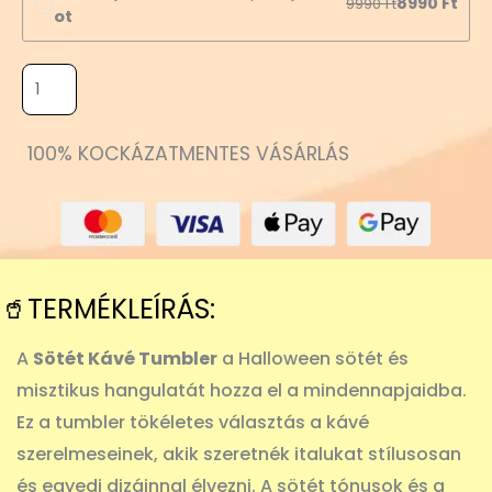
8990
Ft
9990
Ft
ot
100% KOCKÁZATMENTES VÁSÁRLÁS
🥤TERMÉKLEÍRÁS:
A
Sötét Kávé Tumbler
a Halloween sötét és
misztikus hangulatát hozza el a mindennapjaidba.
Ez a tumbler tökéletes választás a kávé
szerelmeseinek, akik szeretnék italukat stílusosan
és egyedi dizájnnal élvezni. A sötét tónusok és a