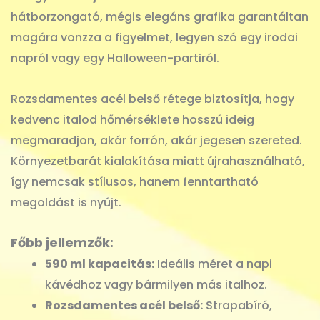
hátborzongató, mégis elegáns grafika garantáltan
magára vonzza a figyelmet, legyen szó egy irodai
napról vagy egy Halloween-partiról.
Rozsdamentes acél belső rétege biztosítja, hogy
kedvenc italod hőmérséklete hosszú ideig
megmaradjon, akár forrón, akár jegesen szereted.
Környezetbarát kialakítása miatt újrahasználható,
így nemcsak stílusos, hanem fenntartható
megoldást is nyújt.
Főbb jellemzők:
590 ml kapacitás:
Ideális méret a napi
kávédhoz vagy bármilyen más italhoz.
Rozsdamentes acél belső:
Strapabíró,