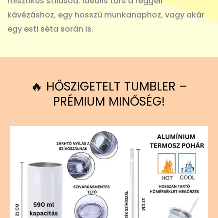
misztikus stílusod. Ideális társ a reggeli
kávézáshoz, egy hosszú munkanaphoz, vagy akár
egy esti séta során is.
🔥 HŐSZIGETELT TUMBLER –
PRÉMIUM MINŐSÉG!