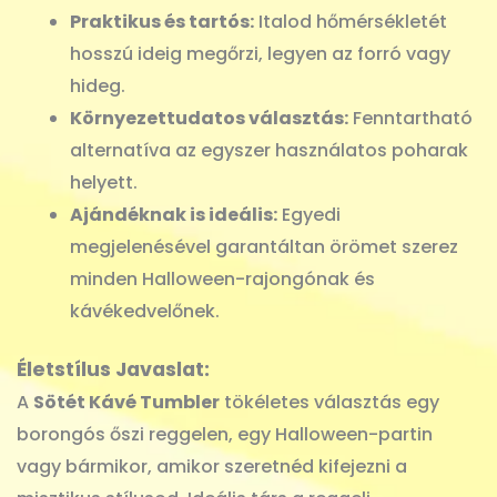
Praktikus és tartós:
Italod hőmérsékletét
hosszú ideig megőrzi, legyen az forró vagy
hideg.
Környezettudatos választás:
Fenntartható
alternatíva az egyszer használatos poharak
helyett.
Ajándéknak is ideális:
Egyedi
megjelenésével garantáltan örömet szerez
minden Halloween-rajongónak és
kávékedvelőnek.
Életstílus Javaslat:
A
Sötét Kávé Tumbler
tökéletes választás egy
borongós őszi reggelen, egy Halloween-partin
vagy bármikor, amikor szeretnéd kifejezni a