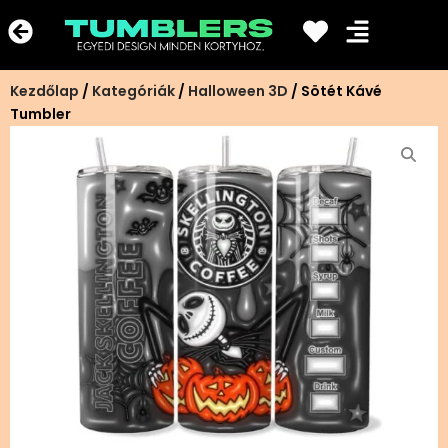
Ugrás
a
tartalomra
Kezdőlap
/
Kategóriák
/
Halloween 3D
/ Sötét Kávé
Tumbler