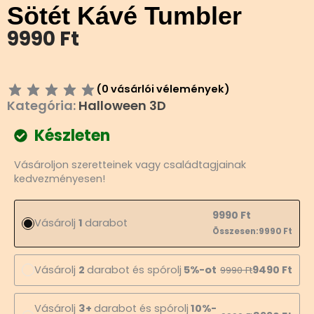
Sötét Kávé Tumbler
9990
Ft
(
0
vásárlói vélemények)
Kategória:
Halloween 3D
Készleten
Sötét
Vásároljon szeretteinek vagy családtagjainak
Kávé
kedvezményesen!
Tumbler
mennyiség
9990
Ft
Vásárolj
1
darabot
Összesen:
9990
Ft
Vásárolj
2
darabot és spórolj
5%-ot
9490
Ft
9990
Ft
Vásárolj
3+
darabot és spórolj
10%-