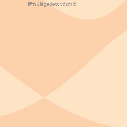
💯%
Elégedett vásárló