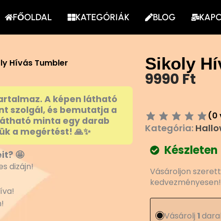
FŐOLDAL
KATEGÓRIÁK
BLOG
KAP
Sikoly H
oly Hívás Tumbler
9990
Ft
artalmaz. A képen látható
nt szolgál, és bemutatja a
(
0
látható minta egy darab
Kategória:
Hall
ük a megértést! 🙏✨
Készleten
it? 🤩
Sikoly
s dizájn!
Vásároljon szeret
Hívás
kedvezményesen!
Tumbler
íva!
mennyiség
!
Vásárolj
1
dara