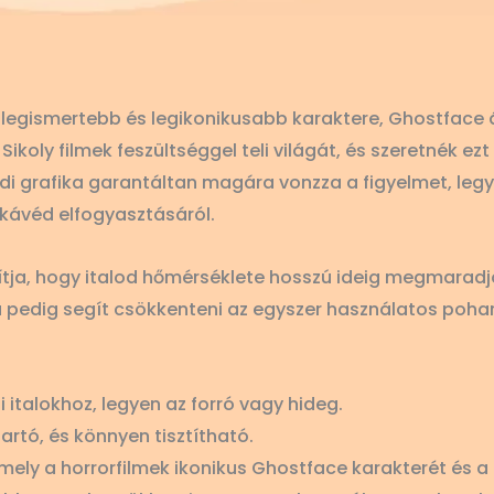
 legismertebb és legikonikusabb karaktere, Ghostface ált
Sikoly filmek feszültséggel teli világát, és szeretnék 
 grafika garantáltan magára vonzza a figyelmet, legye
 kávéd elfogyasztásáról.
ítja, hogy italod hőmérséklete hosszú ideig megmaradjo
a pedig segít csökkenteni az egyszer használatos poha
 italokhoz, legyen az forró vagy hideg.
artó, és könnyen tisztítható.
mely a horrorfilmek ikonikus Ghostface karakterét és a