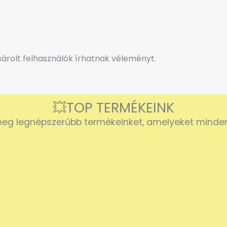
rolt felhasználók írhatnak véleményt.
💥TOP TERMÉKEINK
eg legnépszerűbb termékeinket, amelyeket mindenk