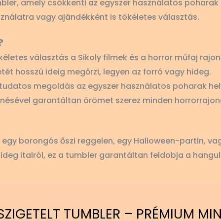
ler, amely csökkenti az egyszer használatos poharak 
nálatra vagy ajándékként is tökéletes választás.
?
életes választás a Sikoly filmek és a horror műfaj rajo
tét hosszú ideig megőrzi, legyen az forró vagy hideg.
tudatos megoldás az egyszer használatos poharak hel
nésével garantáltan örömet szerez minden horrorrajo
 egy borongós őszi reggelen, egy Halloween-partin, vag
ideg italról, ez a tumbler garantáltan feldobja a hangula
SZIGETELT TUMBLER – PRÉMIUM MI