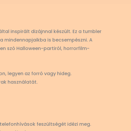
al inspirált dizájnnal készült. Ez a tumbler
ezt a mindennapjaikba is becsempészni. A
n szó Halloween-partiról, horrorfilm-
n, legyen az forró vagy hideg.
rak használatát.
 telefonhívások feszültségét idézi meg.