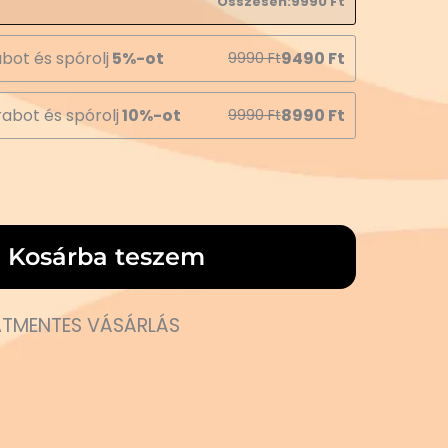
Összesen:
9990
Ft
bot és spórolj
5%-ot
9490
Ft
9990
Ft
abot és spórolj
10%-ot
8990
Ft
9990
Ft
Kosárba teszem
TMENTES VÁSÁRLÁS