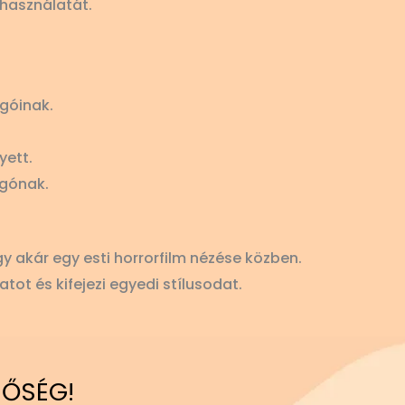
használatát.
ngóinak.
yett.
ngónak.
y akár egy esti horrorfilm nézése közben.
tot és kifejezi egyedi stílusodat.
NŐSÉG!