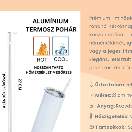
Prémium minősé
rohanó hétköznap
köszönhetően
hőmérsékletét, íg
vagy a jeges fris
Elegáns, letisztu
praktikus, de stíl
💧
Űrtartalom:
59
📐
Méret:
21 cm m
🌫️
Anyag:
Rozsd
🌡️
Hőszigetelés
: 
🎁
Tartozékok:
Sz