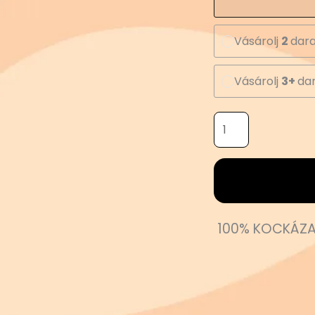
Vásárolj
2
dara
Vásárolj
3+
dar
100% KOCKÁZA