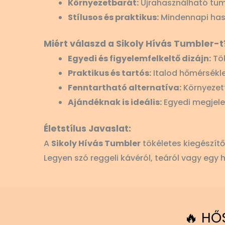
Környezetbarát:
Újrahasználható tumb
Stílusos és praktikus:
Mindennapi hasz
Miért válaszd a Sikoly Hívás Tumbler-t
Egyedi és figyelemfelkeltő dizájn:
Tök
Praktikus és tartós:
Italod hőmérsékle
Fenntartható alternatíva:
Környezet
Ajándéknak is ideális:
Egyedi megjele
Életstílus Javaslat:
A
Sikoly Hívás Tumbler
tökéletes kiegészítő
Legyen szó reggeli kávéról, teáról vagy egy h
🔥 HŐ