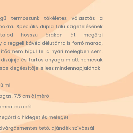
gű termoszunk tökéletes választás a
okra. Speciális dupla falú szigetelésének
 italod hosszú órákon át megőrzi
y a reggeli kávéd délutánra is forró marad,
sítőd nem hígul fel a nyári melegben sem.
lt dizájnja és tartós anyaga miatt nemcsak
usos kiegészítője is lesz mindennapjaidnak.
0 ml
agas, 7,5 cm átmérő
amentes acél
Megőrzi a hideget és meleget
ivárgásmentes tető, ajándék szívószál