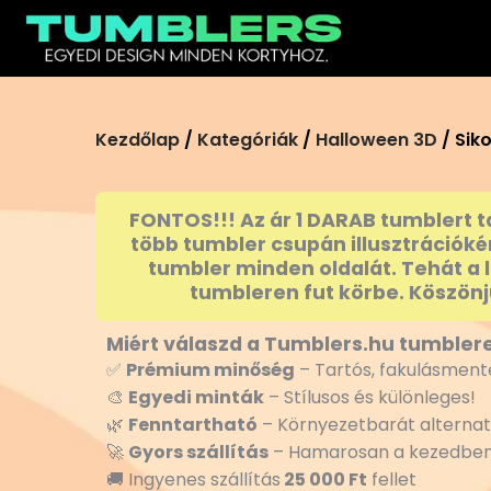
Ugrás
a
tartalomra
Kezdőlap
/
Kategóriák
/
Halloween 3D
/ Sik
FONTOS!!! Az ár 1 DARAB tumblert t
több tumbler csupán illusztrációké
tumbler minden oldalát. Tehát a 
tumbleren fut körbe. Köszönj
Miért válaszd a Tumblers.hu tumblere
✅
Prémium minőség
– Tartós, fakulásmente
🎨
Egyedi minták
– Stílusos és különleges!
🌿
Fenntartható
– Környezetbarát alternat
🚀
Gyors szállítás
– Hamarosan a kezedben
🚚 Ingyenes szállítás
25 000 Ft
fellet