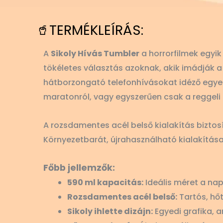
🥤TERMÉKLEÍRÁS:
A
Sikoly Hívás Tumbler
a horrorfilmek egyik
tökéletes választás azoknak, akik imádják a 
hátborzongató telefonhívásokat idéző egyedi
maratonról, vagy egyszerűen csak a reggeli
A rozsdamentes acél belső kialakítás biztos
Környezetbarát, újrahasználható kialakítás
Főbb jellemzők:
590 ml kapacitás:
Ideális méret a napi
Rozsdamentes acél belső:
Tartós, hőt
Sikoly ihlette dizájn:
Egyedi grafika, a