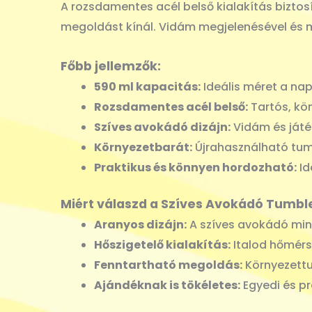
A rozsdamentes acél belső kialakítás biztosí
megoldást kínál. Vidám megjelenésével és m
Főbb jellemzők:
590 ml kapacitás:
Ideális méret a napi
Rozsdamentes acél belső:
Tartós, kön
Szíves avokádó dizájn:
Vidám és játé
Környezetbarát:
Újrahasználható tumb
Praktikus és könnyen hordozható:
Id
Miért válaszd a Szíves Avokádó Tumbl
Aranyos dizájn:
A szíves avokádó min
Hőszigetelő kialakítás:
Italod hőmérsé
Fenntartható megoldás:
Környezettu
Ajándéknak is tökéletes:
Egyedi és p