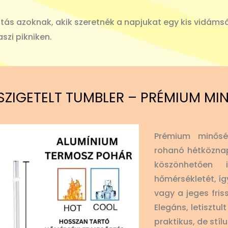
tás azoknak, akik szeretnék a napjukat egy kis vidámság
szi pikniken.
SZIGETELT TUMBLER – PRÉMIUM MI
Prémium minősé
rohanó hétköznap
köszönhetően
hőmérsékletét, íg
vagy a jeges fris
Elegáns, letisztu
praktikus, de stíl