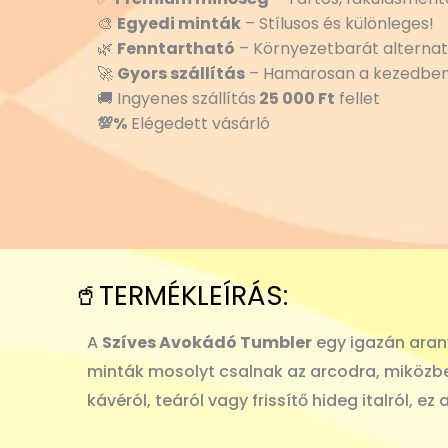
🎨
Egyedi minták
– Stílusos és különleges!
🌿
Fenntartható
– Környezetbarát alternat
🚀
Gyors szállítás
– Hamarosan a kezedben
🚚 Ingyenes szállítás
25 000 Ft
fellet
💯%
Elégedett vásárló
🥤TERMÉKLEÍRÁS:
A
Szíves Avokádó Tumbler
egy igazán aran
minták mosolyt csalnak az arcodra, miközbe
kávéról, teáról vagy frissítő hideg italról, 