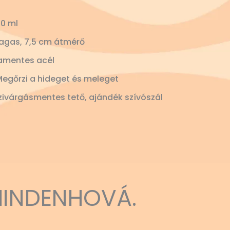
0 ml
agas, 7,5 cm átmérő
amentes acél
Megőrzi a hideget és meleget
ivárgásmentes tető, ajándék szívószál
MINDENHOVÁ.