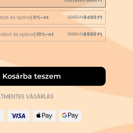
Összesen:
9990
Ft
bot és spórolj
5%-ot
9490
Ft
9990
Ft
abot és spórolj
10%-ot
8990
Ft
9990
Ft
Kosárba teszem
TMENTES VÁSÁRLÁS