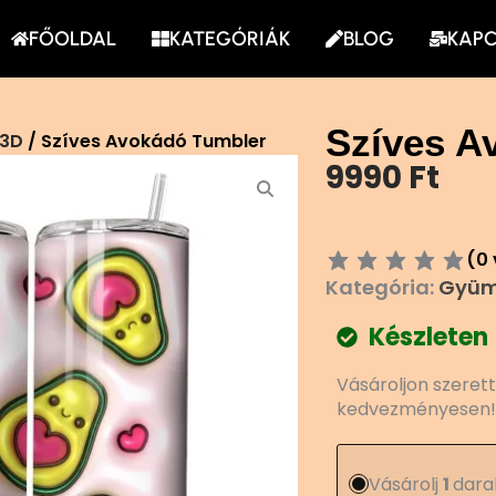
FŐOLDAL
KATEGÓRIÁK
BLOG
KAP
Szíves A
 3D
/ Szíves Avokádó Tumbler
9990
Ft
(
0
Kategória:
Gyüm
Készleten
Szíves
Vásároljon szeret
Avokádó
kedvezményesen!
Tumbler
mennyiség
Vásárolj
1
dara