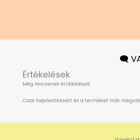
🗨️ 
Értékelések
Még nincsenek értékelések.
Csak bejelentkezett és a terméket már megvásá
Ismerd m