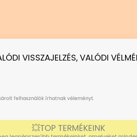
VALÓDI VISSZAJELZÉS, VALÓDI VÉLMÉ
rolt felhasználók írhatnak véleményt.
💥TOP TERMÉKEINK
eg legnépszerűbb termékeinket, amelyeket mindenk