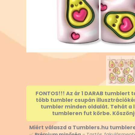
FONTOS!!! Az ár 1 DARAB tumblert t
több tumbler csupán illusztrációké
tumbler minden oldalát. Tehát a 
tumbleren fut körbe. Köszönj
Miért válaszd a Tumblers.hu tumblere
✅
Prémium minőség
– Tartós, fakulásmente