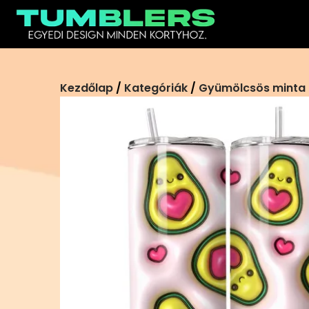
Ugrás
a
tartalomra
Kezdőlap
/
Kategóriák
/
Gyümölcsös minta