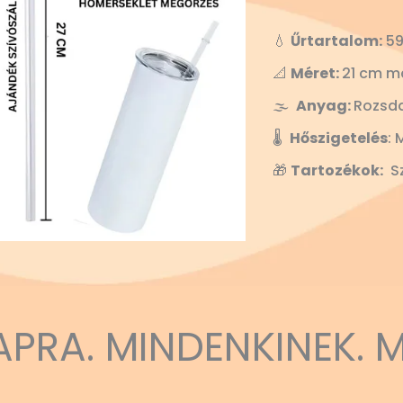
💧
Űrtartalom:
59
📐
Méret:
21 cm m
🌫️
Anyag:
Rozsd
🌡️
Hőszigetelés
: 
🎁
Tartozékok:
Sz
APRA. MINDENKINEK. 