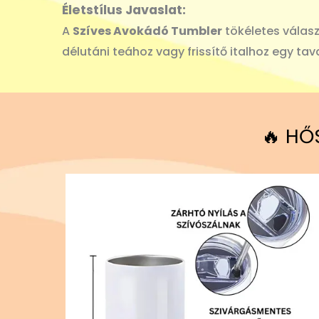
Életstílus Javaslat:
A
Szíves Avokádó Tumbler
tökéletes válasz
délutáni teához vagy frissítő italhoz egy tava
🔥 HŐ