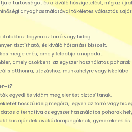
tja a tartósságot és a kiváló hőszigetelést, míg az új
inőségi anyaghasználatával tökéletes választás saját
 italokhoz, legyen az forró vagy hideg.
nyen tisztítható, és kiváló hőtartást biztosít.
kos megjelenés, amely feldobja a napodat.
ler, amely csökkenti az egyszer használatos poharak 
eális otthonra, utazáshoz, munkahelyre vagy iskolába.
er-t?
ták egyedi és vidám megjelenést biztosítanak.
kletét hosszú ideig megőrzi, legyen az forró vagy hide
datos alternatíva az egyszer használatos poharak hely
raktikus ajándék avokádórajongóknak, gyerekeknek és 