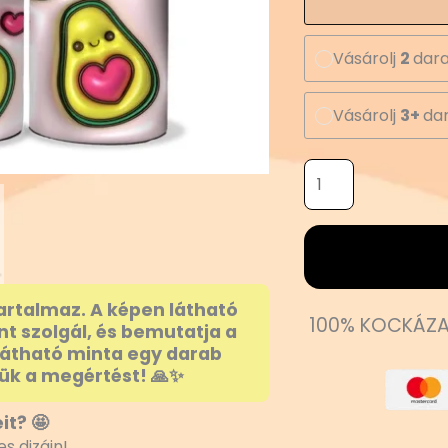
Vásárolj
2
dara
Vásárolj
3+
dar
artalmaz. A képen látható
100% KOCKÁZA
nt szolgál, és bemutatja a
látható minta egy darab
ük a megértést! 🙏✨
it? 🤩
s dizájn!