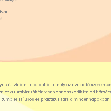
íva!
!
yos és vidám italospohár, amely az avokádó szerelmese
n ez a tumbler tökéletesen gondoskodik italod hőmérs
ez a tumbler stílusos és praktikus társ a mindennapokban.