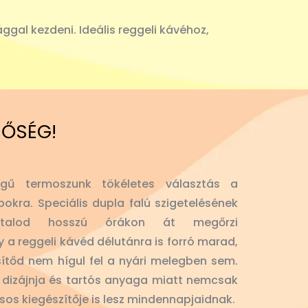
gal kezdeni. Ideális reggeli kávéhoz,
NŐSÉG!
gű termoszunk tökéletes választás a
okra. Speciális dupla falú szigetelésének
 italod hosszú órákon át megőrzi
y a reggeli kávéd délutánra is forró marad,
sítőd nem hígul fel a nyári melegben sem.
lt dizájnja és tartós anyaga miatt nemcsak
usos kiegészítője is lesz mindennapjaidnak.