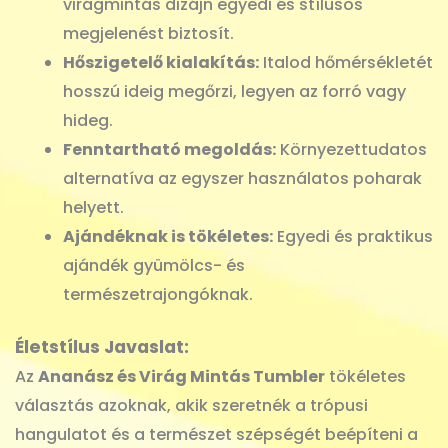
virágmintás dizájn egyedi és stílusos
megjelenést biztosít.
Hőszigetelő kialakítás:
Italod hőmérsékletét
hosszú ideig megőrzi, legyen az forró vagy
hideg.
Fenntartható megoldás:
Környezettudatos
alternatíva az egyszer használatos poharak
helyett.
Ajándéknak is tökéletes:
Egyedi és praktikus
ajándék gyümölcs- és
természetrajongóknak.
Életstílus Javaslat:
Az
Ananász és Virág Mintás Tumbler
tökéletes
választás azoknak, akik szeretnék a trópusi
hangulatot és a természet szépségét beépíteni a