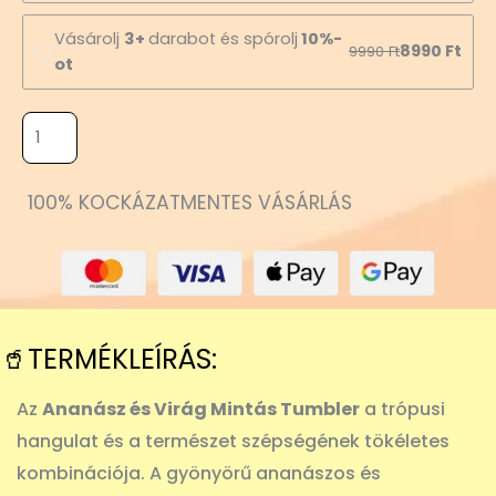
Vásárolj
3+
darabot és spórolj
10%-
8990
Ft
9990
Ft
ot
100% KOCKÁZATMENTES VÁSÁRLÁS
🥤TERMÉKLEÍRÁS:
Az
Ananász és Virág Mintás Tumbler
a trópusi
hangulat és a természet szépségének tökéletes
kombinációja. A gyönyörű ananászos és