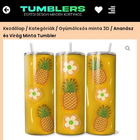
Ugrás
a
tartalomra
Kezdőlap
/
Kategóriák
/
Gyümölcsös minta 3D
/ Ananász
és Virág Minta Tumbler