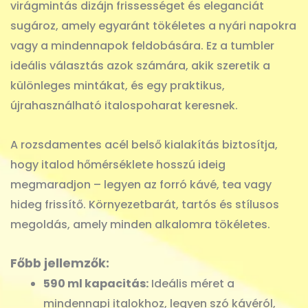
virágmintás dizájn frissességet és eleganciát
sugároz, amely egyaránt tökéletes a nyári napokra
vagy a mindennapok feldobására. Ez a tumbler
ideális választás azok számára, akik szeretik a
különleges mintákat, és egy praktikus,
újrahasználható italospoharat keresnek.
A rozsdamentes acél belső kialakítás biztosítja,
hogy italod hőmérséklete hosszú ideig
megmaradjon – legyen az forró kávé, tea vagy
hideg frissítő. Környezetbarát, tartós és stílusos
megoldás, amely minden alkalomra tökéletes.
Főbb jellemzők:
590 ml kapacitás:
Ideális méret a
mindennapi italokhoz, legyen szó kávéról,