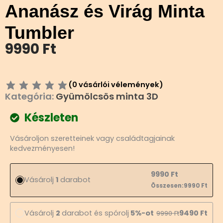
Ananász és Virág Minta
Tumbler
9990
Ft
(
0
vásárlói vélemények)
Kategória:
Gyümölcsös minta 3D
Készleten
Ananász
Vásároljon szeretteinek vagy családtagjainak
és
kedvezményesen!
Virág
Minta
Tumbler
9990
Ft
Vásárolj
1
darabot
mennyiség
Összesen:
9990
Ft
Vásárolj
2
darabot és spórolj
5%-ot
9490
Ft
9990
Ft