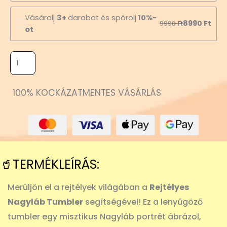
Vásárolj
3+
darabot és spórolj
10%-
8990
Ft
9990
Ft
ot
100% KOCKÁZATMENTES VÁSÁRLÁS
🥤TERMÉKLEÍRÁS:
Merüljön el a rejtélyek világában a
Rejtélyes
Nagyláb Tumbler
segítségével! Ez a lenyűgöző
tumbler egy misztikus Nagyláb portrét ábrázol,