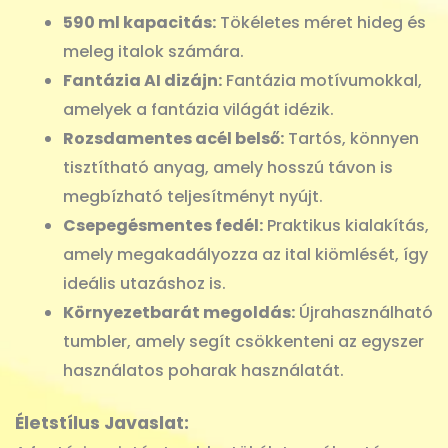
590 ml kapacitás:
Tökéletes méret hideg és
meleg italok számára.
Fantázia AI dizájn:
Fantázia motívumokkal,
amelyek a fantázia világát idézik.
Rozsdamentes acél belső:
Tartós, könnyen
tisztítható anyag, amely hosszú távon is
megbízható teljesítményt nyújt.
Csepegésmentes fedél:
Praktikus kialakítás,
amely megakadályozza az ital kiömlését, így
ideális utazáshoz is.
Környezetbarát megoldás:
Újrahasználható
tumbler, amely segít csökkenteni az egyszer
használatos poharak használatát.
Életstílus Javaslat: