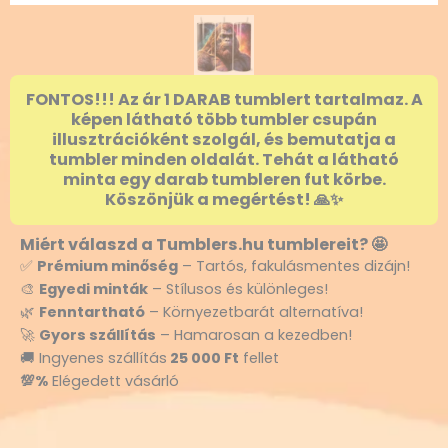
FONTOS!!! Az ár 1 DARAB tumblert tartalmaz. A
képen látható több tumbler csupán
illusztrációként szolgál, és bemutatja a
tumbler minden oldalát. Tehát a látható
minta egy darab tumbleren fut körbe.
Köszönjük a megértést! 🙏✨
Miért válaszd a Tumblers.hu tumblereit? 🤩
✅
Prémium minőség
– Tartós, fakulásmentes dizájn!
🎨
Egyedi minták
– Stílusos és különleges!
🌿
Fenntartható
– Környezetbarát alternatíva!
🚀
Gyors szállítás
– Hamarosan a kezedben!
🚚 Ingyenes szállítás
25 000 Ft
fellet
💯%
Elégedett vásárló