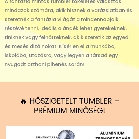
A fantázia mintás tumbler tökéletes választás
mindazok számára, akik hisznek a varázslatban és
szeretnék a fantázia világát a mindennapjaik
részévé tenni. Ideális ajándék lehet gyerekeknek,
tiniknek vagy felnőtteknek, akik szeretik az egyedi
és mesés dizájnokat. Kísérjen el a munkába,
iskolába, utazásra, vagy legyen a társad egy
nyugodt otthoni pihenés során!
🔥 HŐSZIGETELT TUMBLER –
PRÉMIUM MINŐSÉG!