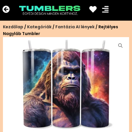
Ugrás
a
tartalomra
Kezdőlap
/
Kategóriák
/
Fantázia AI lények
/ Rejtélyes
Nagyláb Tumbler