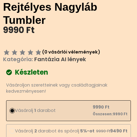
Rejtélyes Nagyláb
Tumbler
9990
Ft
(
0
vásárlói vélemények)
Kategória:
Fantázia AI lények
Készleten
Rejtélyes
Vásároljon szeretteinek vagy családtagjainak
Nagyláb
kedvezményesen!
Tumbler
mennyiség
9990
Ft
Vásárolj
1
darabot
Összesen:
9990
Ft
Vásárolj
2
darabot és spórolj
5%-ot
9490
Ft
9990
Ft