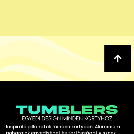
Inspiráló pillanatok minden kortyban. Alumínium
poharaink egyediséget és tartósságot visznek