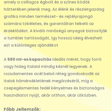
amely a csillagos égbolt és a színes ködök
hátterében jelenik meg. Az élénk és részletgazdag
grafika minden természet- és rejtélyrajongó
számára tökéletes, és garantáltan felkelti az
érdeklődést. A kiváló minőségű anyagok biztosítják
a tumbler tartósságát, így hosszú ideig élvezheti
ezt a különleges ajándékot
A
590 ml-es kapacitás
ideális méret, hogy forró
vagy hideg italaid mindig kéznél legyenek. A
rozsdamentes acél belső réteg gondoskodik az
italok hőmérsékletének megőrzéséről, míg a
csepegésmentes fedél kényelmes és biztonságos
használatot nyújt, akár otthon, akár útközben.
Főbb Jellemzők: