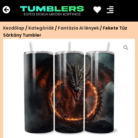
Ugrás
a
tartalomra
Kezdőlap
/
Kategóriák
/
Fantázia AI lények
/ Fekete Tűz
Sárkány Tumbler