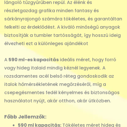
lángoló tűzgyűrűben repül. Az élénk és
részletgazdag grafika minden fantasy és
sárkányrajongó számára tökéletes, és garantáltan
felkelti az érdeklődést. A kiváló minőségű anyagok
biztosítják a tumbler tartósságát, így hosszú ideig
élvezheti ezt a különleges ajándékot
A
590 ml-es kapacitás
ideális méret, hogy forró
vagy hideg italaid mindig kéznél legyenek. A
rozsdamentes acél belső réteg gondoskodik az
italok hőmérsékletének megőrzéséről, míg a
csepegésmentes fedél kényelmes és biztonságos
használatot nyújt, akár otthon, akár útközben.
Főbb Jellemzők:
590 ml kapacitás:
Tökéletes méret hideg és