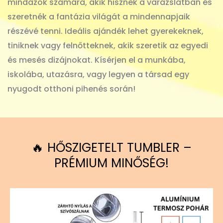
mindazok számára, akik hisznek a varázslatban és
szeretnék a fantázia világát a mindennapjaik
részévé tenni. Ideális ajándék lehet gyerekeknek,
tiniknek vagy felnőtteknek, akik szeretik az egyedi
és mesés dizájnokat. Kísérjen el a munkába,
iskolába, utazásra, vagy legyen a társad egy
nyugodt otthoni pihenés során!
🔥 HŐSZIGETELT TUMBLER –
PRÉMIUM MINŐSÉG!