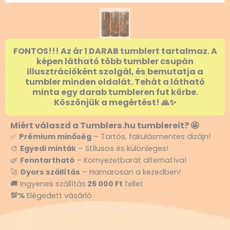
FONTOS!!! Az ár 1 DARAB tumblert tartalmaz. A
képen látható több tumbler csupán
illusztrációként szolgál, és bemutatja a
tumbler minden oldalát. Tehát a látható
minta egy darab tumbleren fut körbe.
Köszönjük a megértést! 🙏✨
Miért válaszd a Tumblers.hu tumblereit? 🤩
✅
Prémium minőség
– Tartós, fakulásmentes dizájn!
🎨
Egyedi minták
– Stílusos és különleges!
🌿
Fenntartható
– Környezetbarát alternatíva!
🚀
Gyors szállítás
– Hamarosan a kezedben!
🚚 Ingyenes szállítás
25 000 Ft
fellet
💯%
Elégedett vásárló