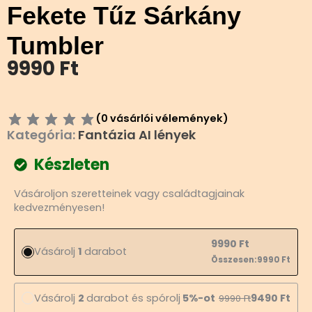
Fekete Tűz Sárkány
Tumbler
9990
Ft
(
0
vásárlói vélemények)
Kategória:
Fantázia AI lények
Készleten
Fekete
Vásároljon szeretteinek vagy családtagjainak
Tűz
kedvezményesen!
Sárkány
Tumbler
mennyiség
9990
Ft
Vásárolj
1
darabot
Összesen:
9990
Ft
Vásárolj
2
darabot és spórolj
5%-ot
9490
Ft
9990
Ft