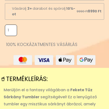
Vásárolj
3+
darabot és spórolj
10%-
8990
Ft
9990
Ft
ot
100% KOCKÁZATMENTES VÁSÁRLÁS
🥤TERMÉKLEÍRÁS:
Merüljön el a fantasy világában a
Fekete Tűz
Sárkány Tumbler
segítségével! Ez a lenyűgöző
tumbler egy misztikus sárkányt ábrázol, amely