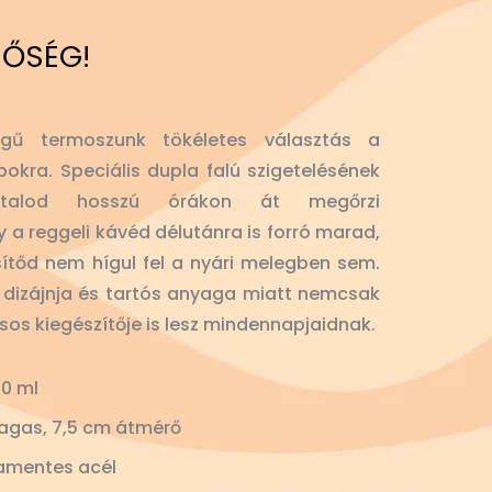
NŐSÉG!
gű termoszunk tökéletes választás a
okra. Speciális dupla falú szigetelésének
 italod hosszú órákon át megőrzi
y a reggeli kávéd délutánra is forró marad,
sítőd nem hígul fel a nyári melegben sem.
lt dizájnja és tartós anyaga miatt nemcsak
usos kiegészítője is lesz mindennapjaidnak.
0 ml
agas, 7,5 cm átmérő
amentes acél