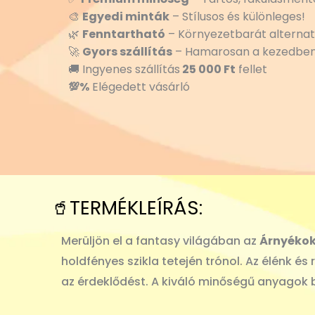
🎨
Egyedi minták
– Stílusos és különleges!
🌿
Fenntartható
– Környezetbarát alternat
🚀
Gyors szállítás
– Hamarosan a kezedben
🚚 Ingyenes szállítás
25 000 Ft
fellet
💯%
Elégedett vásárló
🥤TERMÉKLEÍRÁS:
Merüljön el a fantasy világában az
Árnyékok
holdfényes szikla tetején trónol. Az élénk é
az érdeklődést. A kiváló minőségű anyagok bi