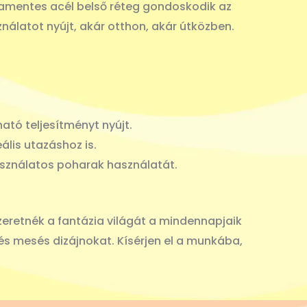
sdamentes acél belső réteg gondoskodik az
álatot nyújt, akár otthon, akár útközben.
ató teljesítményt nyújt.
ális utazáshoz is.
asználatos poharak használatát.
zeretnék a fantázia világát a mindennapjaik
i és mesés dizájnokat. Kísérjen el a munkába,