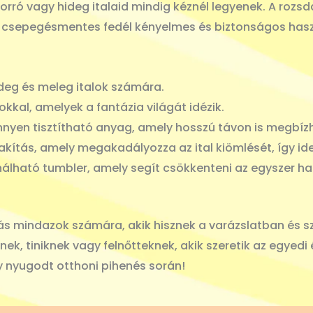
forró vagy hideg italaid mindig kéznél legyenek. A roz
 csepegésmentes fedél kényelmes és biztonságos haszn
deg és meleg italok számára.
kal, amelyek a fantázia világát idézik.
nyen tisztítható anyag, amely hosszú távon is megbízh
akítás, amely megakadályozza az ital kiömlését, így ide
álható tumbler, amely segít csökkenteni az egyszer h
ás mindazok számára, akik hisznek a varázslatban és s
nek, tiniknek vagy felnőtteknek, akik szeretik az egyed
y nyugodt otthoni pihenés során!