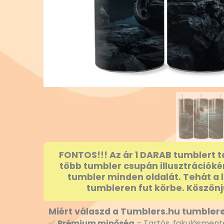
FONTOS!!! Az ár 1 DARAB tumblert t
több tumbler csupán illusztrációké
tumbler minden oldalát. Tehát a 
tumbleren fut körbe. Köszönj
Miért válaszd a Tumblers.hu tumblere
✅
Prémium minőség
– Tartós, fakulásmente