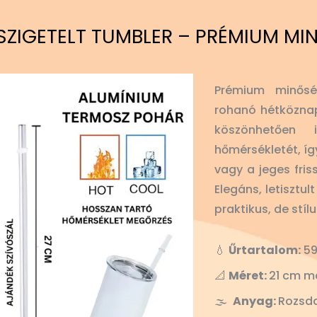
SZIGETELT TUMBLER – PRÉMIUM MI
Prémium minősé
rohanó hétköznap
köszönhetően
hőmérsékletét, íg
vagy a jeges fris
Elegáns, letisztu
praktikus, de stíl
💧
Űrtartalom:
59
📐
Méret:
21 cm m
🌫️
Anyag:
Rozsd