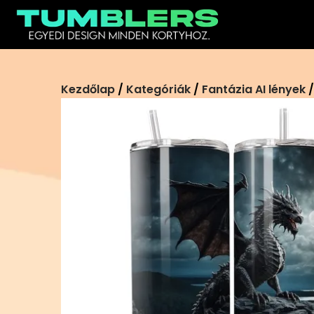
Ugrás
a
tartalomra
Kezdőlap
/
Kategóriák
/
Fantázia AI lények
/