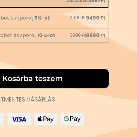
Összesen:
9990
Ft
bot és spórolj
5%-ot
9490
Ft
9990
Ft
abot és spórolj
10%-ot
8990
Ft
9990
Ft
Kosárba teszem
TMENTES VÁSÁRLÁS