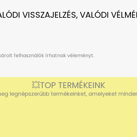
VALÓDI VISSZAJELZÉS, VALÓDI VÉLMÉ
rolt felhasználók írhatnak véleményt.
💥TOP TERMÉKEINK
eg legnépszerűbb termékeinket, amelyeket mindenk