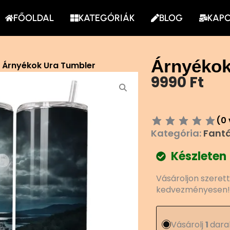
FŐOLDAL
KATEGÓRIÁK
BLOG
KAP
Árnyékok
 Árnyékok Ura Tumbler
9990
Ft
(
0
Kategória:
Fantá
Készleten
Árnyékok
Vásároljon szeret
Ura
kedvezményesen!
Tumbler
mennyiség
Vásárolj
1
dara