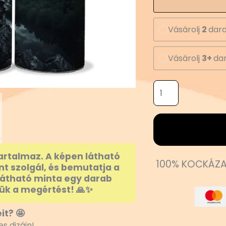
Vásárolj
2
dara
Vásárolj
3+
dar
artalmaz. A képen látható
100% KOCKÁZA
nt szolgál, és bemutatja a
látható minta egy darab
ük a megértést! 🙏✨
it? 🤩
s dizájn!