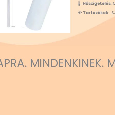
🌡️
Hőszigetelés
: 
🎁
Tartozékok:
Sz
APRA. MINDENKINEK. 