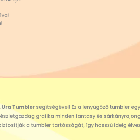
íva!
!
 Ura Tumbler
segítségével! Ez a lenyűgöző tumbler egy
s részletgazdag grafika minden fantasy és sárkányrajong
ztosítják a tumbler tartósságát, így hosszú ideig élve