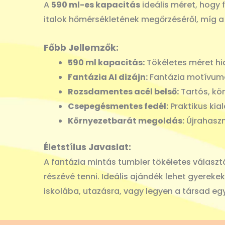
A
590 ml-es kapacitás
ideális méret, hogy 
italok hőmérsékletének megőrzéséről, míg a
Főbb Jellemzők:
590 ml kapacitás:
Tökéletes méret hi
Fantázia AI dizájn:
Fantázia motívumok
Rozsdamentes acél belső:
Tartós, kön
Csepegésmentes fedél:
Praktikus kial
Környezetbarát megoldás:
Újrahaszn
Életstílus Javaslat:
A fantázia mintás tumbler tökéletes választ
részévé tenni. Ideális ajándék lehet gyerekek
iskolába, utazásra, vagy legyen a társad eg