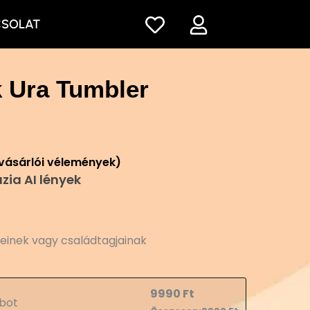
CSOLAT
 Ura Tumbler
vásárlói vélemények)
zia AI lények
teinek vagy családtagjainak
9990
Ft
bot