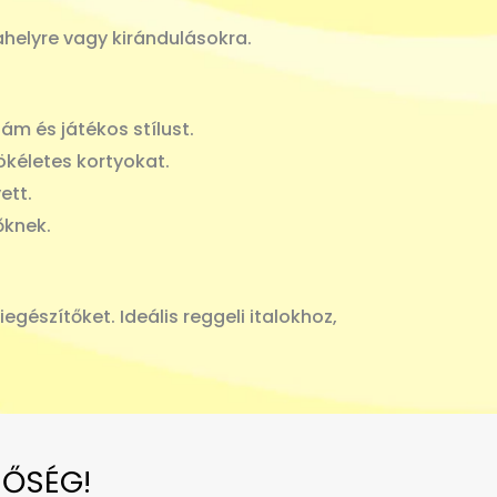
elyre vagy kirándulásokra.
ám és játékos stílust.
ökéletes kortyokat.
ett.
őknek.
egészítőket. Ideális reggeli italokhoz,
NŐSÉG!