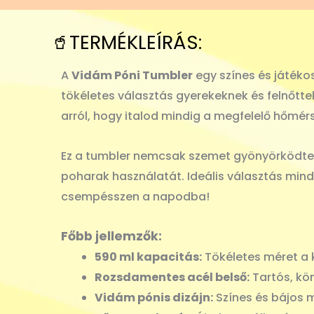
🥤TERMÉKLEÍRÁS:
A
Vidám Póni Tumbler
egy színes és játékos
tökéletes választás gyerekeknek és felnőtte
arról, hogy italod mindig a megfelelő hőmérs
Ez a tumbler nemcsak szemet gyönyörködtető
poharak használatát. Ideális választás min
csempésszen a napodba!
Főbb jellemzők:
590 ml kapacitás:
Tökéletes méret a k
Rozsdamentes acél belső:
Tartós, kön
Vidám pónis dizájn:
Színes és bájos m