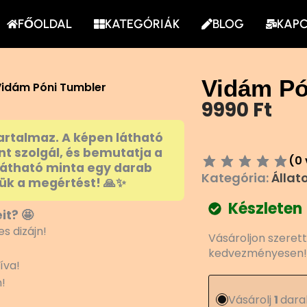
FŐOLDAL
KATEGÓRIÁK
BLOG
KAP
Vidám Pó
Vidám Póni Tumbler
9990
Ft
artalmaz. A képen látható
nt szolgál, és bemutatja a
(
0
látható minta egy darab
Kategória:
Állat
ük a megértést! 🙏✨
Készleten
it? 🤩
Vidám
s dizájn!
Vásároljon szeret
Póni
kedvezményesen!
Tumbler
íva!
mennyiség
!
Vásárolj
1
dara