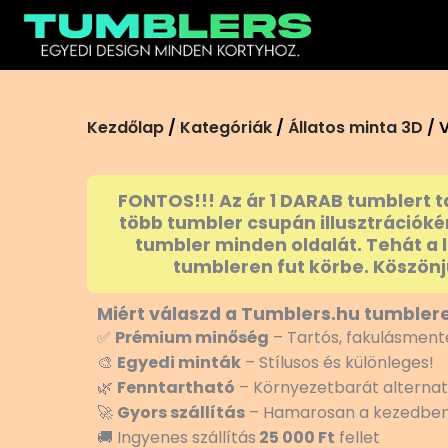
Ugrás
a
tartalomra
Kezdőlap
/
Kategóriák
/
Állatos minta 3D
/ 
FONTOS!!! Az ár 1 DARAB tumblert t
több tumbler csupán illusztrációké
tumbler minden oldalát. Tehát a 
tumbleren fut körbe. Köszönj
Miért válaszd a Tumblers.hu tumblere
✅
Prémium minőség
– Tartós, fakulásmente
🎨
Egyedi minták
– Stílusos és különleges!
🌿
Fenntartható
– Környezetbarát alternat
🚀
Gyors szállítás
– Hamarosan a kezedben
🚚 Ingyenes szállítás
25 000 Ft
fellet