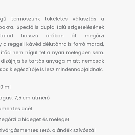
gű termoszunk tökéletes választás a
okra. Speciális dupla falú szigetelésének
 italod hosszú órákon át megőrzi
y a reggeli kávéd délutánra is forró marad,
sítőd nem hígul fel a nyári melegben sem.
lt dizájnja és tartós anyaga miatt nemcsak
usos kiegészítője is lesz mindennapjaidnak.
0 ml
agas, 7,5 cm átmérő
amentes acél
Megőrzi a hideget és meleget
ivárgásmentes tető, ajándék szívószál