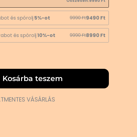
Összesen:
9990
Ft
bot és spórolj
5%-ot
9490
Ft
9990
Ft
abot és spórolj
10%-ot
8990
Ft
9990
Ft
Kosárba teszem
TMENTES VÁSÁRLÁS