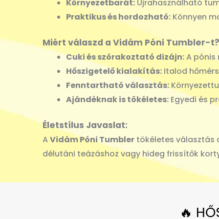
Környezetbarát:
Újrahasználható tumb
Praktikus és hordozható:
Könnyen mag
Miért válaszd a Vidám Póni Tumbler-t
Cuki és szórakoztató dizájn:
A pónis 
Hőszigetelő kialakítás:
Italod hőmérsé
Fenntartható választás:
Környezettu
Ajándéknak is tökéletes:
Egyedi és pr
Életstílus Javaslat:
A
Vidám Póni Tumbler
tökéletes választás a
délutáni teázáshoz vagy hideg frissítők ko
🔥 HŐ