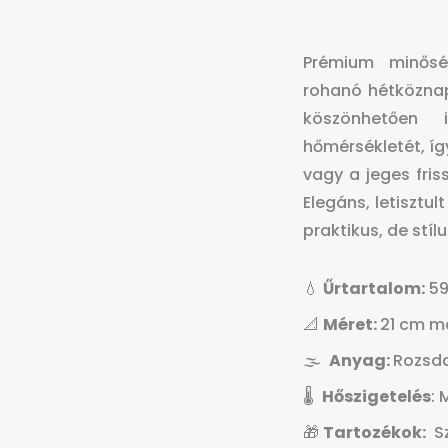
Prémium minősé
rohanó hétköznap
köszönhetően
hőmérsékletét, íg
vagy a jeges fris
Elegáns, letisztu
praktikus, de stíl
💧
Űrtartalom:
59
📐
Méret:
21 cm m
🌫️
Anyag:
Rozsd
🌡️
Hőszigetelés
: 
🎁
Tartozékok:
Sz