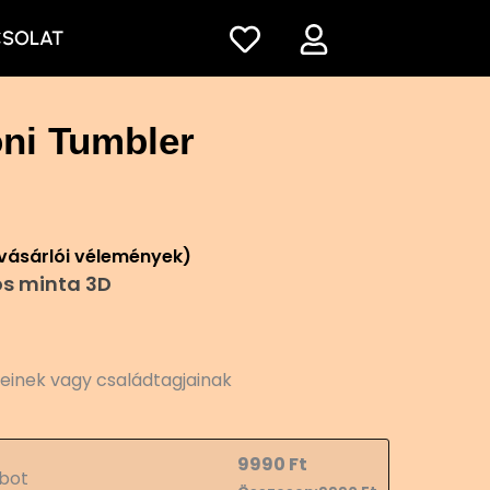
CSOLAT
ni Tumbler
vásárlói vélemények)
os minta 3D
teinek vagy családtagjainak
9990
Ft
bot