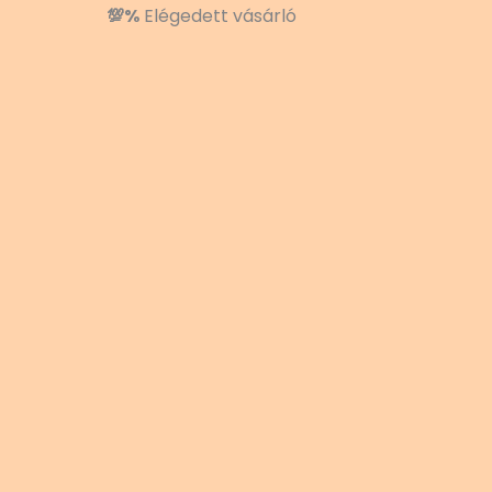
💯%
Elégedett vásárló