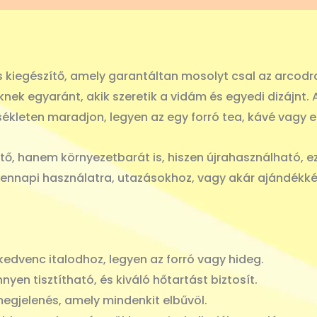
 kiegészítő, amely garantáltan mosolyt csal az arcodra
knek egyaránt, akik szeretik a vidám és egyedi dizájnt
ékleten maradjon, legyen az egy forró tea, kávé vagy egy
, hanem környezetbarát is, hiszen újrahasználható, e
dennapi használatra, utazásokhoz, vagy akár ajándékk
edvenc italodhoz, legyen az forró vagy hideg.
nyen tisztítható, és kiváló hőtartást biztosít.
egjelenés, amely mindenkit elbűvöl.