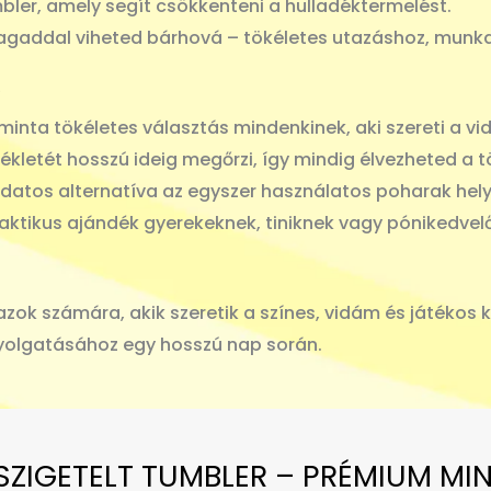
ler, amely segít csökkenteni a hulladéktermelést.
addal viheted bárhová – tökéletes utazáshoz, munkah
?
minta tökéletes választás mindenkinek, aki szereti a vid
kletét hosszú ideig megőrzi, így mindig élvezheted a t
datos alternatíva az egyszer használatos poharak hely
aktikus ajándék gyerekeknek, tiniknek vagy pónikedvel
zok számára, akik szeretik a színes, vidám és játékos ki
rtyolgatásához egy hosszú nap során.
SZIGETELT TUMBLER – PRÉMIUM MI