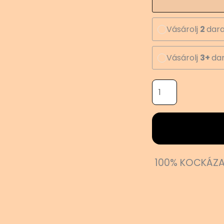
Vásárolj
2
dara
Vásárolj
3+
dar
100% KOCKÁZA