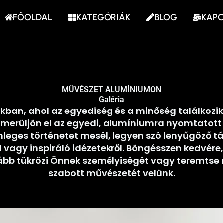
FŐOLDAL
KATEGÓRIÁK
BLOG
KAP
MŰVÉSZET ALUMÍNIUMON
Galéria
kban, ahol az egyediség és a minőség találkozik.
és merüljön el az egyedi, alumíniumra nyomtatott
leges történetet mesél, legyen szó lenyűgöző t
l vagy inspiráló idézetekről. Böngésszen kedvére,
kább tükrözi Önnek személyiségét vagy teremtse
szabott művészetét velünk.