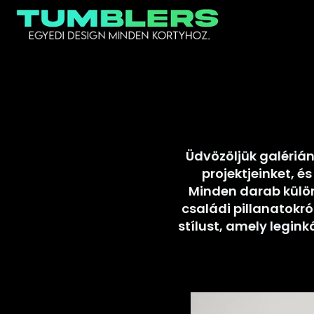
Ugrás
a
tartalomra
Üdvözöljük galérián
projektjeinket, 
Minden darab külön
családi pillanatokró
stílust, amely legin