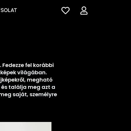
CSOLAT
 Fedezze fel korábbi
 képek világában.
ájképekről, megható
 és találja meg azt a
 meg saját, személyre