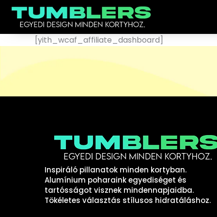
Ugrás
a
tartalomra
[yith_wcaf_affiliate_dashboard]
Inspiráló pillanatok minden kortyban.
Alumínium poharaink egyediséget és
tartósságot visznek mindennapjaidba.
Tökéletes választás stílusos hidratáláshoz.