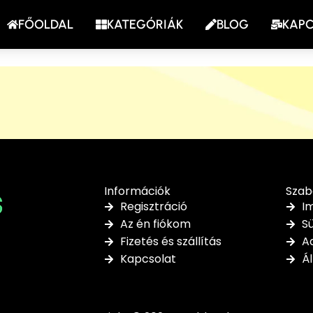
FŐOLDAL
KATEGÓRIÁK
BLOG
KAP
Információk
Szab
Regisztráció
I
Az én fiókom
Sü
Fizetés és szállítás
Ad
Kapcsolat
Ál