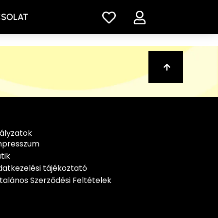
CSOLAT
ályzatok
mpresszum
tik
atkezelési tájékoztató
talános Szerződési Feltételek